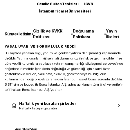
Cemile Sultan Tesisleri
ICVB
İstanbul Ticaret Üniversitesi
Gizlilik ve KVKK
Doğrulama
Yayın
Künye
•
İletişim
•
•
•
Politikası
Politikası
İlkeleri
YASAL UYARI VE SORUMLULUK REDDİ
Bu sayfada yer alan bilgi, yorum ve içerikler yatırım danışmanlığı kapsamında
değildir. Yatırım kararları, kişisel mali durumunuz ile risk ve getiri tercihlerinize
göre yetkili kurumlarla yapılacak yatırım danışmanlığı sözleşmesi çerçevesinde
değerlendirilmelidir. İçeriklerin doğruluğu ve güncelliği için azami özen
gösterilmekle birlikte, olası hata, eksiklik, gecikme veya bu bilgilerin
kullanımından doğabilecek zararlardan İstanbul Ticaret Odası sorumlu değildir.
BIST isim ve logosu ile Borsa İstanbul A.Ş. adına açıklanan tüm bilgi ve verilerin
telif hakları Borsa İstanbul A.Ş.’ye aittir.
Haftalık yeni kurulan şirketler
Haftalık listeye göz atın
App Store'dan