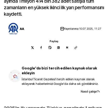
ayında 1 milyon 414 bin 382 adet satışla tüm
zamanların en yüksek ikinci ilk yarı performansını
kaydetti.
AA
Yayınlanma
10.07.2025, 11:27
Paylaş
N
Google'da bizi tercih edilen kaynak olarak
ekleyin
İstanbul Ticaret Gazetesi
'i tercih edilen kaynak olarak
ekleyerek haberlerimizi Google'da daha sık görebilirsiniz.
Kaynak ekle
Nasıl çalışır?
›