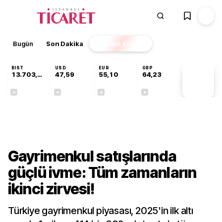
Bugün
Son Dakika
Finans
EKSTRA
BIST
USD
EUR
GBP
13.703,13
47,59
55,10
64,23
PİYASA
VERİLERİ
+0,11%
+0,05%
+0,17%
+0,20%
Sektörel
Gayrimenkul satışlarında
güçlü ivme: Tüm zamanların
ikinci zirvesi!
Türkiye gayrimenkul piyasası, 2025'in ilk altı