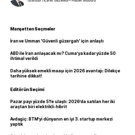
İstanbul Ticaret Gazetesi – Haber Müdürü
Manşetten Seçmeler
İran ve Umman 'Güvenli güzergah' için anlaştı
ABD ile İran anlaşacak mı? Cuma’ya kadar yüzde 50
ihtimal verildi
Daha yüksek emekli maaşı için 2026 avantajı: Dilekçe
tarihine dikkat!
Editörün Seçimi
Pazar payı yüzde 51’e ulaştı: 2026’da satılan her iki
araçtan biri elektrikli-hibrit
Avdagiç: BTM’yi dünyanın en iyi 3. startup merkezi
yaptık