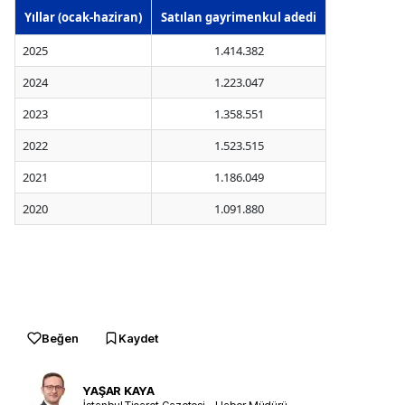
Yıllar (ocak-haziran)
Satılan gayrimenkul adedi
2025
1.414.382
2024
1.223.047
2023
1.358.551
2022
1.523.515
2021
1.186.049
2020
1.091.880
Beğen
Kaydet
YAŞAR KAYA