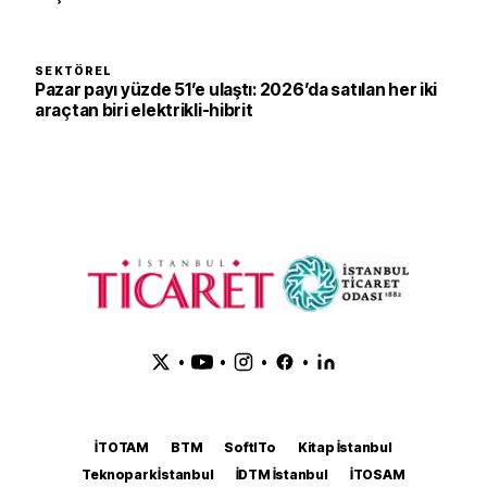
SEKTÖREL
Pazar payı yüzde 51’e ulaştı: 2026’da satılan her iki
araçtan biri elektrikli-hibrit
•
•
•
•
İTOTAM
BTM
SoftITo
Kitap İstanbul
Teknopark İstanbul
İDTM İstanbul
İTOSAM