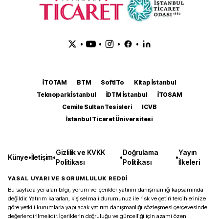
•
•
•
•
İTOTAM
BTM
SoftITo
Kitap İstanbul
Teknopark İstanbul
İDTM İstanbul
İTOSAM
Cemile Sultan Tesisleri
ICVB
İstanbul Ticaret Üniversitesi
Gizlilik ve KVKK
Doğrulama
Yayın
Künye
•
İletişim
•
•
•
Politikası
Politikası
İlkeleri
YASAL UYARI VE SORUMLULUK REDDİ
Bu sayfada yer alan bilgi, yorum ve içerikler yatırım danışmanlığı kapsamında
değildir. Yatırım kararları, kişisel mali durumunuz ile risk ve getiri tercihlerinize
göre yetkili kurumlarla yapılacak yatırım danışmanlığı sözleşmesi çerçevesinde
değerlendirilmelidir. İçeriklerin doğruluğu ve güncelliği için azami özen