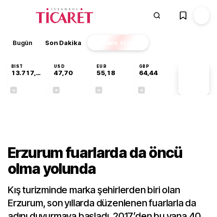
Bugün
Son Dakika
Finans
EKSTRA
BIST
USD
EUR
GBP
13.717,88
47,70
55,18
64,44
PİYASA
VERİLERİ
-0,59%
+0,17%
+0,31%
+0,41%
Sektörel
Erzurum fuarlarda da öncü
olma yolunda
Kış turizminde marka şehirlerden biri olan
Erzurum, son yıllarda düzenlenen fuarlarla da
adını duyurmaya başladı. 2017’den bu yana 40