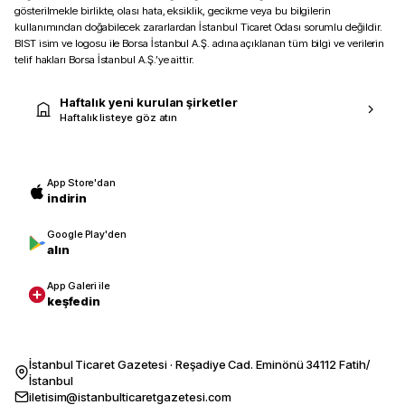
gösterilmekle birlikte, olası hata, eksiklik, gecikme veya bu bilgilerin
kullanımından doğabilecek zararlardan İstanbul Ticaret Odası sorumlu değildir.
BIST isim ve logosu ile Borsa İstanbul A.Ş. adına açıklanan tüm bilgi ve verilerin
telif hakları Borsa İstanbul A.Ş.’ye aittir.
Haftalık yeni kurulan şirketler
Haftalık listeye göz atın
App Store'dan
indirin
Google Play'den
alın
App Galeri ile
keşfedin
İstanbul Ticaret Gazetesi · Reşadiye Cad. Eminönü 34112 Fatih/
İstanbul
iletisim@istanbulticaretgazetesi.com