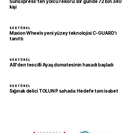
SunExpress’ten yolcu rekoru: Bir günde 72 bin 340
kişi
SEKTÖREL
Maxion Wheels yeni yüzey teknolojisi C-GUARD’ı
tanıttı
SEKTÖREL
AB'den tescilli Ayaş domatesinin hasadı başladı
SEKTÖREL
Sığınak delici TOLUN P sahada: Hedefe tam isabet