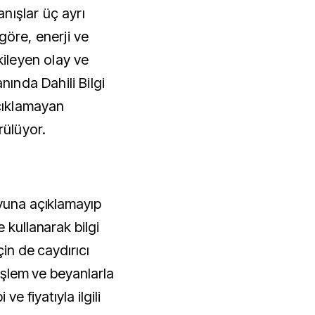
nışlar üç ayrı
göre, enerji ve
kileyen olay ve
anında Dahili Bilgi
çıklamayan
rülüyor.
oyuna açıklamayıp
 kullanarak bilgi
çin de caydırıcı
 işlem ve beyanlarla
ve fiyatıyla ilgili