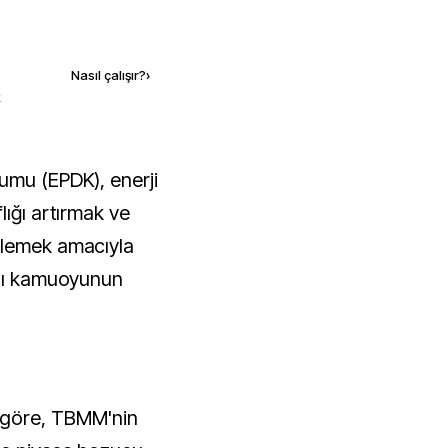
Kaynak ekle
Nasıl çalışır?
›
k
lığı artırmak ve
nlemek amacıyla
ını kamuoyunun
 göre, TBMM'nin