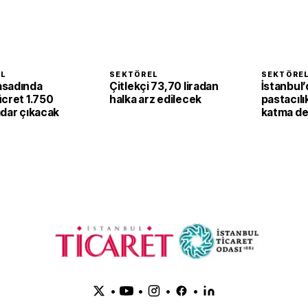
EL
SEKTÖREL
SEKTÖRE
asadında
Çitlekçi 73,70 liradan
İstanbul’
ücret 1.750
halka arz edilecek
pastacılı
adar çıkacak
katma de
dönüşüy
•
•
•
•