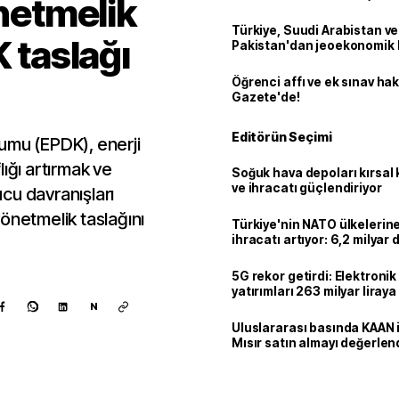
önetmelik
Türkiye, Suudi Arabistan ve
K taslağı
Pakistan'dan jeoekonomik
Öğrenci affı ve ek sınav ha
Gazete'de!
Editörün Seçimi
umu (EPDK), enerji
ığı artırmak ve
Soğuk hava depoları kırsal 
ve ihracatı güçlendiriyor
cu davranışları
önetmelik taslağını
Türkiye'nin NATO ülkeleri
ihracatı artıyor: 6,2 milyar d
milyar doları aştı
5G rekor getirdi: Elektroni
yatırımları 263 milyar liraya
N
Uluslararası basında KAAN i
Mısır satın almayı değerlen