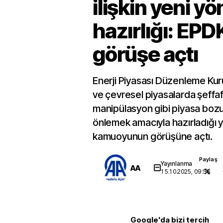
ilişkin yeni y
hazırlığı: EPD
görüşe açtı
Enerji Piyasası Düzenleme Kur
ve çevresel piyasalarda şeffafl
manipülasyon gibi piyasa bozu
önlemek amacıyla hazırladığı y
kamuoyunun görüşüne açtı.
Paylaş
Yayınlanma
AA
15.10.2025, 09:56
Google'da bizi tercih