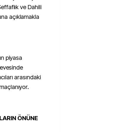
effaflık ve Dahili
una açıklamakla
nın piyasa
rçevesinde
cıları arasındaki
amaçlanıyor.
LARIN ÖNÜNE