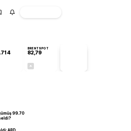
ÜYE
CANLI BORSA
Girişi
BRENTSPOT
.714
82,79
PİYASA
VERİLERİ
+0,46%
+0,01%
+0,00
0,01
 gümüş 99.70
seldi?
eldi: ABD