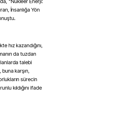
da, "Nükleer Enerji:
uran, İnsanlığa Yön
onuştu.
kte hız kazandığını,
ınmanın da tuzdan
lanlarda talebi
, buna karşın,
rlukların sürecin
unlu kıldığını ifade