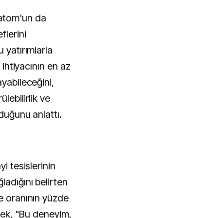
atom'un da
flerini
 yatırımlarla
k ihtiyacının en az
ayabileceğini,
lebilirlik ve
lduğunu anlattı.
i tesislerinin
adığını belirten
me oranının yüzde
erek, "Bu deneyim,