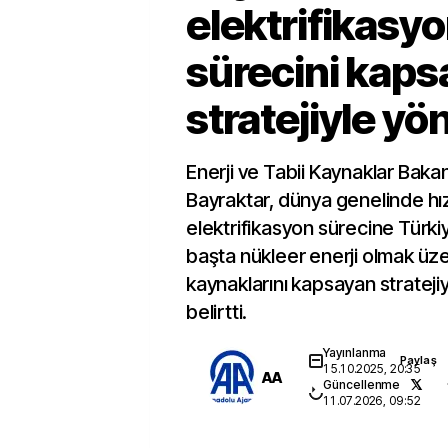
elektrifikasy
sürecini kapsa
stratejiyle y
Enerji ve Tabii Kaynaklar Baka
Bayraktar, dünya genelinde hız
elektrifikasyon sürecine Türk
başta nükleer enerji olmak üze
kaynaklarını kapsayan strateji
belirtti.
Yayınlanma
Paylaş
15.10.2025, 20:35
AA
Güncellenme
11.07.2026, 09:52