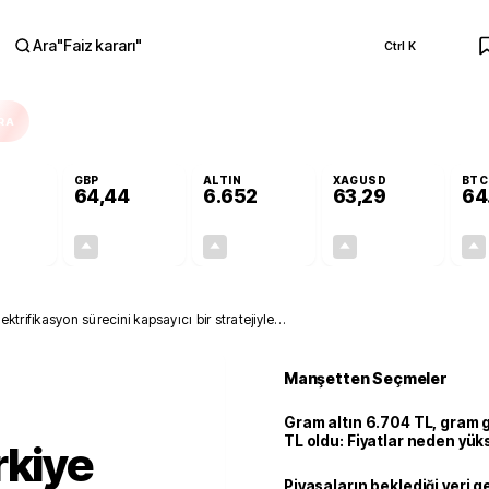
Ara
"
Faiz kararı
"
Ctrl K
RA
GBP
ALTIN
XAGUSD
BTC
64,44
6.652
63,29
64
+0,35%
+0,41%
+2,45%
+2,91%
0,19
0,26
158,98
1,79
ektrifikasyon sürecini kapsayıcı bir stratejiyle
Manşetten Seçmeler
Gram altın 6.704 TL, gram
TL oldu: Fiyatlar neden yük
rkiye
Piyasaların beklediği veri g