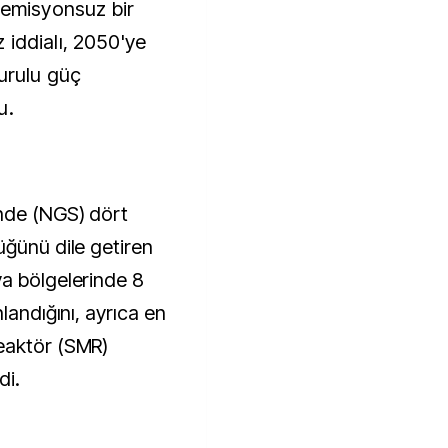
 emisyonsuz bir
 iddialı, 2050'ye
urulu güç
u.
nde (NGS) dört
üğünü dile getiren
a bölgelerinde 8
landığını, ayrıca en
eaktör (SMR)
di.