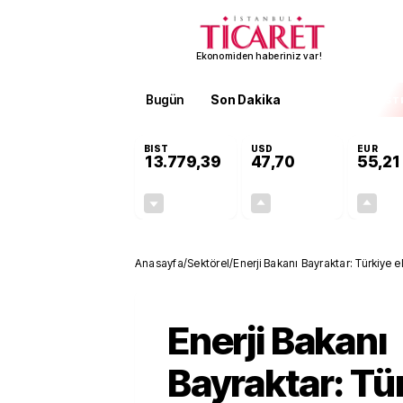
Ekonomiden haberiniz var!
Bugün
Son Dakika
Finans
EKST
BIST
USD
EUR
13.779,39
47,70
55,21
-0,14%
+0,15%
-19,42
0,07
Anasayfa
/
Sektörel
/
Enerji Bakanı Bayraktar: Türkiye el
yönetecek
Enerji Bakanı
Bayraktar: Tü