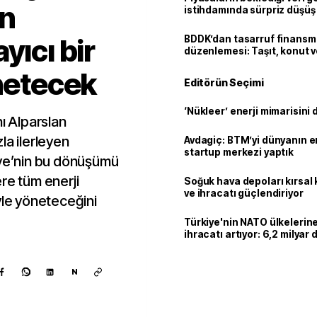
on
istihdamında sürpriz düşüş
yıcı bir
BDDK’dan tasarruf finans
düzenlemesi: Taşıt, konut v
limitler değişti
önetecek
Editörün Seçimi
‘Nükleer’ enerji mimarisini d
nı Alparslan
la ilerleyen
Avdagiç: BTM’yi dünyanın en 
startup merkezi yaptık
iye’nin bu dönüşümü
re tüm enerji
Soğuk hava depoları kırsal 
ve ihracatı güçlendiriyor
yle yöneteceğini
Türkiye'nin NATO ülkeleri
ihracatı artıyor: 6,2 milyar d
milyar doları aştı
N