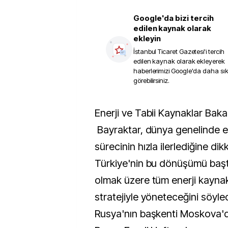
Google'da bizi tercih
edilen kaynak olarak
ekleyin
İstanbul Ticaret Gazetesi
'i tercih
edilen kaynak olarak ekleyerek
haberlerimizi Google'da daha sı
görebilirsiniz.
Enerji ve Tabii Kaynaklar Bakanı Alparslan
Bayraktar, dünya genelinde el
sürecinin hızla ilerlediğine dik
Türkiye'nin bu dönüşümü başt
olmak üzere tüm enerji kaynak
stratejiyle yöneteceğini söyled
Rusya'nın başkenti Moskova'