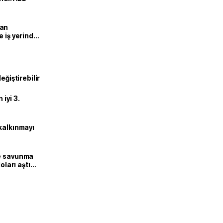
man
e iş yerinde
eğiştirebilir
iyi 3.
kalkınmayı
ne savunma
oları aştı