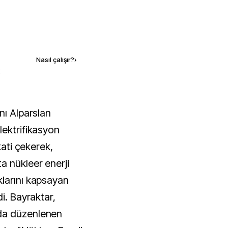
Kaynak ekle
Nasıl çalışır?
›
k
ektrifikasyon
kati çekerek,
a nükleer enerji
larını kapsayan
i. Bayraktar,
da düzenlenen