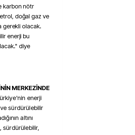
e karbon nötr
etrol, doğal gaz ve
a gerekli olacak.
ir enerji bu
acak." diye
İNİN MERKEZİNDE
ürkiye'nin enerji
ve sürdürülebilir
dığının altını
 sürdürülebilir,