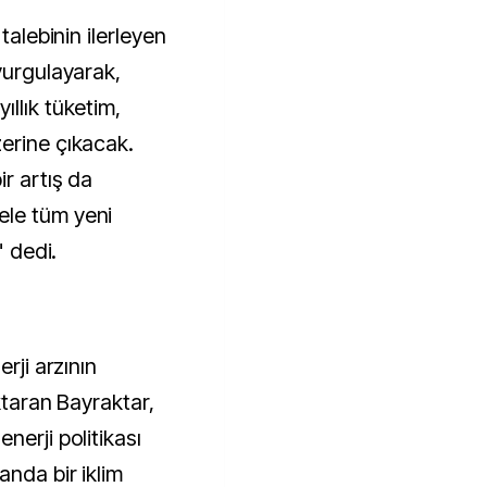
talebinin ilerleyen
vurgulayarak,
llık tüketim,
erine çıkacak.
ir artış da
ele tüm yeni
" dedi.
rji arzının
ktaran Bayraktar,
nerji politikası
anda bir iklim