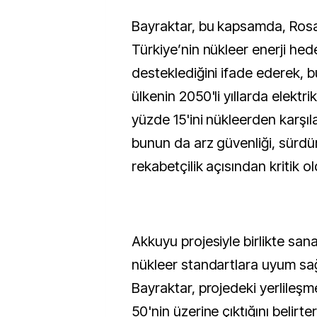
Bayraktar, bu kapsamda, Ros
Türkiye’nin nükleer enerji hede
desteklediğini ifade ederek, bu
ülkenin 2050'li yıllarda elektri
yüzde 15'ini nükleerden karşıl
bunun da arz güvenliği, sürdürü
rekabetçilik açısından kritik o
Akkuyu projesiyle birlikte sanay
nükleer standartlara uyum sağl
Bayraktar, projedeki yerlileş
50'nin üzerine çıktığını belirt