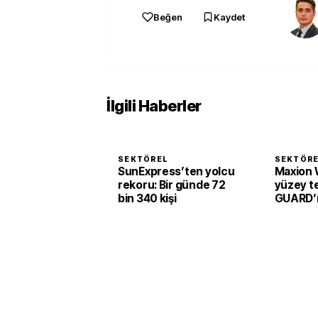
Beğen
Kaydet
İlgili Haberler
SEKTÖREL
SEKTÖR
SunExpress’ten yolcu
Maxion 
rekoru: Bir günde 72
yüzey te
bin 340 kişi
GUARD’ı 