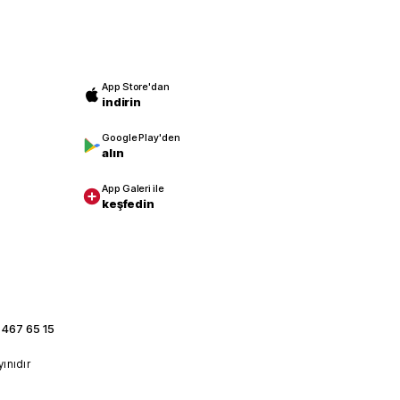
App Store'dan
indirin
Google Play'den
alın
App Galeri ile
keşfedin
 467 65 15
yınıdır