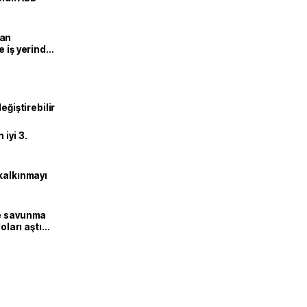
man
e iş yerinde
eğiştirebilir
iyi 3.
kalkınmayı
ne savunma
oları aştı