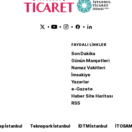
•
•
•
•
FAYDALI LINKLER
Son Dakika
Günün Manşetleri
Namaz Vakitleri
İmsakiye
Yazarlar
e-Gazete
Haber Site Haritası
RSS
ap İstanbul
Teknopark İstanbul
İDTM İstanbul
İTOSA