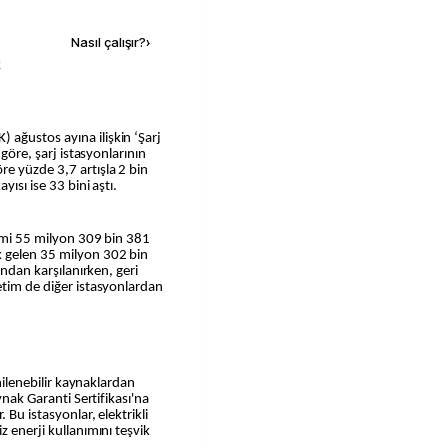
Nasıl çalışır?
›
k
 göre, şarj istasyonlarının
e yüzde 3,7 artışla 2 bin
yısı ise 33 bini aştı.
timi 55 milyon 309 bin 381
k gelen 35 milyon 302 bin
ından karşılanırken, geri
etim de diğer istasyonlardan
enilenebilir kaynaklardan
ynak Garanti Sertifikası'na
 Bu istasyonlar, elektrikli
z enerji kullanımını teşvik