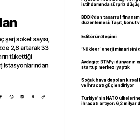
istihdamında sürpriz düşüş
dan
BDDK’dan tasarruf finans
düzenlemesi: Taşıt, konut v
limitler değişti
Editörün Seçimi
ç şarj soket sayısı,
zde 2,8 artarak 33
‘Nükleer’ enerji mimarisini d
arın tükettiği
Avdagiç: BTM’yi dünyanın en 
rj istasyonlarından
startup merkezi yaptık
Soğuk hava depoları kırsal 
ve ihracatı güçlendiriyor
N
Türkiye'nin NATO ülkeleri
ihracatı artıyor: 6,2 milyar d
milyar doları aştı
Kaynak ekle