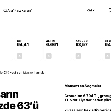
Ara
"
Faiz kararı
"
Ctrl K
RA
GBP
ALTIN
XAGUSD
BTC
64,41
6.661
63,57
64
+0,32%
+0,38%
+2,59%
+3,37%
0,18
0,24
167,96
2,07
zde 63’ü yeşil şarj istasyonlarından
Manşetten Seçmeler
ların
Gram altın 6.704 TL, gram
TL oldu: Fiyatlar neden yük
üzde 63’ü
Piyasaların beklediği veri g