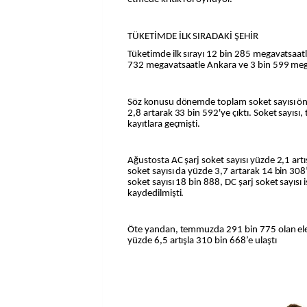
TÜKETİMDE İLK SIRADAKİ ŞEHİR
Tüketimde ilk sırayı 12 bin 285 megavatsaatl
732 megavatsaatle Ankara ve 3 bin 599 megav
Söz konusu dönemde toplam soket sayısı önc
2,8 artarak 33 bin 592'ye çıktı. Soket sayıs
kayıtlara geçmişti.
Ağustosta AC şarj soket sayısı yüzde 2,1 artı
soket sayısı da yüzde 3,7 artarak 14 bin 308
soket sayısı 18 bin 888, DC şarj soket sayısı 
kaydedilmişti.
Öte yandan, temmuzda 291 bin 775 olan elekt
yüzde 6,5 artışla 310 bin 668’e ulaştı