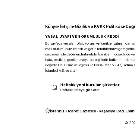
Künye
•
İletişim
•
Gizlilik ve KVKK Politikası
•
Doğr
YASAL UYARI VE SORUMLULUK REDDİ
Bu sayfada yer alan bilgi, yorum ve içerikler yatırım danışm
mali durumunuz ile risk ve getiri tercihlerinize göre yetk
çerçevesinde değerlendirilmelidir. İçeriklerin doğruluğu ve
hata, eksiklik, gecikme veya bu bilgilerin kullanımından 
değildir. BIST isim ve logosu ile Borsa İstanbul A.Ş. adına a
İstanbul A.Ş.’ye aittir.
Haftalık yeni kurulan şirketler
Haftalık listeye göz atın
İstanbul Ticaret Gazetesi · Reşadiye Cad. Emin
© 2026