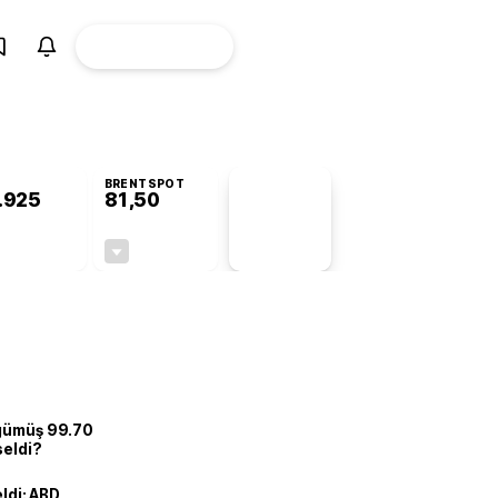
ÜYE
CANLI BORSA
Girişi
BRENTSPOT
.925
81,50
PİYASA
VERİLERİ
+0,89%
-1,55%
+0,00
-1,28
 gümüş 99.70
seldi?
eldi: ABD