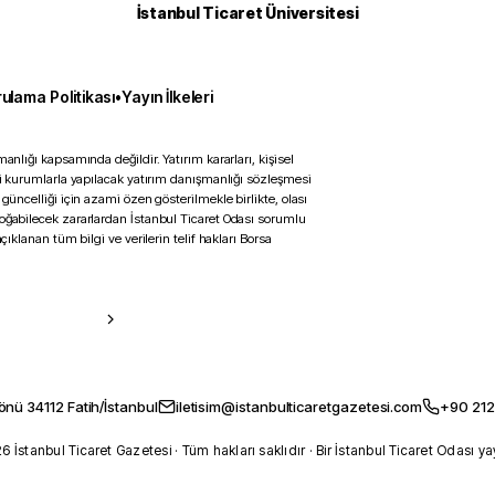
İstanbul Ticaret Üniversitesi
ulama Politikası
•
Yayın İlkeleri
anlığı kapsamında değildir. Yatırım kararları, kişisel
ili kurumlarla yapılacak yatırım danışmanlığı sözleşmesi
 güncelliği için azami özen gösterilmekle birlikte, olası
doğabilecek zararlardan İstanbul Ticaret Odası sorumlu
çıklanan tüm bilgi ve verilerin telif hakları Borsa
önü 34112 Fatih/İstanbul
iletisim@istanbulticaretgazetesi.com
+90 212
 İstanbul Ticaret Gazetesi · Tüm hakları saklıdır · Bir İstanbul Ticaret Odası ya