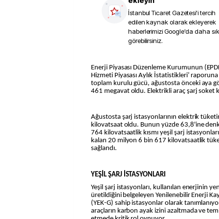
ekleyin
İstanbul Ticaret Gazetesi
'i tercih
edilen kaynak olarak ekleyerek
haberlerimizi Google'da daha sı
görebilirsiniz.
Enerji Piyasası Düzenleme Kurumunun (EPDK) ağustos ayına ilişkin ‘Şarj
Hizmeti Piyasası Aylık İstatistikleri’ raporuna
toplam kurulu gücü, ağustosta önceki aya gör
461 megavat oldu. Elektrikli araç şarj soket ka
Ağustosta şarj istasyonlarının elektrik tüke
kilovatsaat oldu. Bunun yüzde 63,8'ine den
764 kilovatsaatlik kısmı yeşil şarj istasyonlar
kalan 20 milyon 6 bin 617 kilovatsaatlik tük
sağlandı.
YEŞİL ŞARJ İSTASYONLARI
Yeşil şarj istasyonları, kullanılan enerjinin y
üretildiğini belgeleyen Yenilenebilir Enerji Ka
(YEK-G) sahip istasyonlar olarak tanımlanıyor.
araçların karbon ayak izini azaltmada ve temi
etmede kritik rol oynuyor.