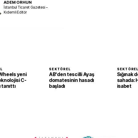
ADEM ORHUN
İstanbul Ticaret Gazetesi –
Kıdemli Editör
EL
SEKTÖREL
SEKTÖRE
Wheels yeni
AB'den tescilli Ayaş
Sığınak d
knolojisi C-
domatesinin hasadı
sahada: 
tanıttı
başladı
isabet