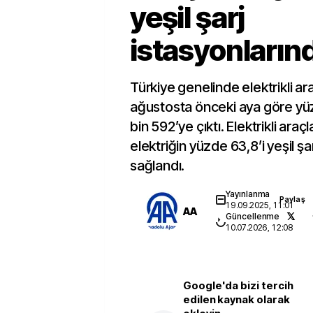
yeşil şarj
istasyonların
Türkiye genelinde elektrikli ara
ağustosta önceki aya göre yü
bin 592’ye çıktı. Elektrikli araçl
elektriğin yüzde 63,8’i yeşil şa
sağlandı.
Yayınlanma
Paylaş
19.09.2025, 11:01
AA
Güncellenme
10.07.2026, 12:08
Google'da bizi tercih
edilen kaynak olarak