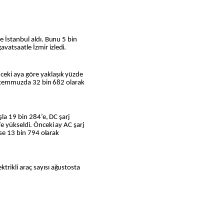
e İstanbul aldı. Bunu 5 bin
atsaatle İzmir izledi.
eki aya göre yaklaşık yüzde
ı, temmuzda 32 bin 682 olarak
şla 19 bin 284’e, DC şarj
’e yükseldi. Önceki ay AC şarj
ise 13 bin 794 olarak
rikli araç sayısı ağustosta