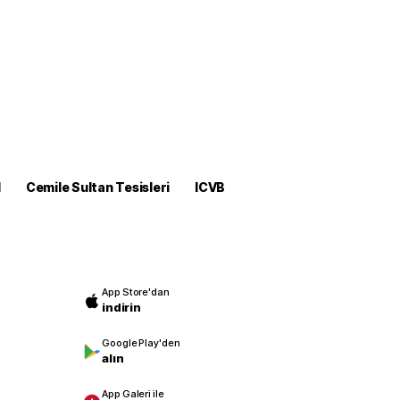
M
Cemile Sultan Tesisleri
ICVB
App Store'dan
indirin
Google Play'den
alın
App Galeri ile