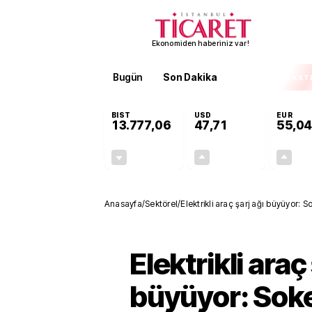
Ekonomiden haberiniz var!
Bugün
Son Dakika
Finans
EKST
BIST
USD
EUR
13.777,06
47,71
55,04
-0,16%
+0,17%
-21,75
0,08
Anasayfa
/
Sektörel
/
Elektrikli araç şarj ağı büyüyor: 
Elektrikli araç
büyüyor: Soke