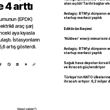
 4 arttı
alan açıldı! Tarihi bağlar 
ortaklığa dönüşüyor
Avdagiç: BTM’yi dünyanın en 
startup merkezi yaptık
urumunun (EPDK)
ektrikli araç şarj
Editörün Seçimi
nceki aya kıyasla
‘Nükleer’ enerji mimarisini d
laştı. İstasyonların
,6 artış gösterdi.
Avdagiç: BTM’yi dünyanın en 
startup merkezi yaptık
Soğuk hava depoları kırsal 
N
ve ihracatı güçlendiriyor
Türkiye'nin NATO ülkeleri
ihracatı artıyor: 6,2 milyar d
milyar doları aştı
Kaynak ekle
Nasıl çalışır?
›