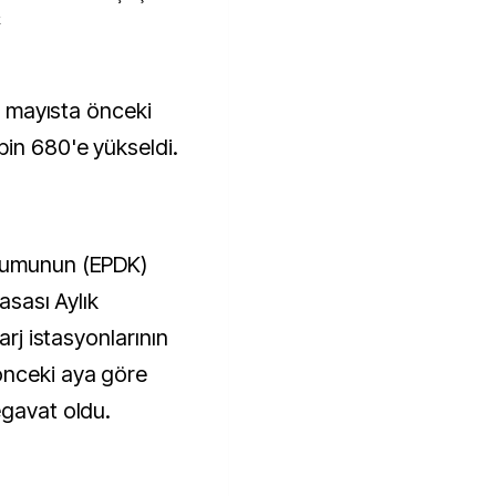
k
in 680'e yükseldi.
urumunun (EPDK)
asası Aylık
arj istasyonlarının
önceki aya göre
egavat oldu.