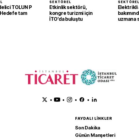
EL
SEKTÖREL
SEKTÖRE
delici TOLUN P
Etkinlik sektörü,
Elektrikli
 Hedefe tam
kongre turizmi için
bakımınd
İTO’da buluştu
uzmana s
•
•
•
•
FAYDALI LINKLER
Son Dakika
Günün Manşetleri