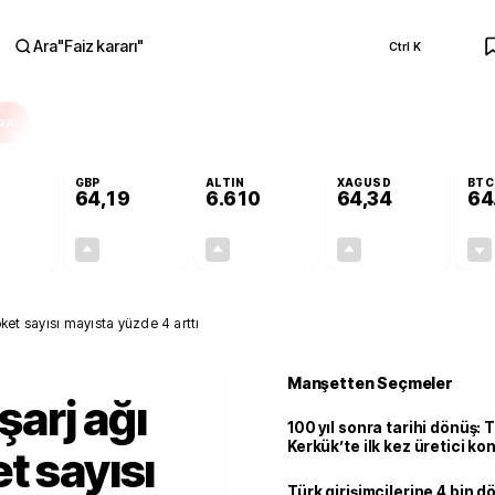
Ara
"
Faiz kararı
"
Ctrl K
RA
GBP
ALTIN
XAGUSD
BTC
64,19
6.610
64,34
64
+0,05%
+0,03%
+1,81%
+4,62%
0,02
0,02
117,77
2,84
Soket sayısı mayısta yüzde 4 arttı
Manşetten Seçmeler
 şarj ağı
100 yıl sonra tarihi dönüş: 
Kerkük’te ilk kez üretici k
t sayısı
Türk girişimcilerine 4 bin 