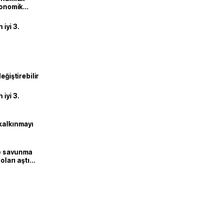
ekonomik
iyi 3.
eğiştirebilir
iyi 3.
kalkınmayı
ne savunma
oları aştı