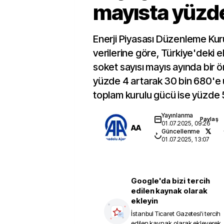
mayısta yüzde
Enerji Piyasası Düzenleme K
verilerine göre, Türkiye'deki el
soket sayısı mayıs ayında bir ö
yüzde 4 artarak 30 bin 680'e u
toplam kurulu gücü ise yüzde 5
Yayınlanma
Paylaş
01.07.2025, 09:26
AA
Güncellenme
01.07.2025, 13:07
Google'da bizi tercih
edilen kaynak olarak
ekleyin
İstanbul Ticaret Gazetesi
'i tercih
edilen kaynak olarak ekleyerek