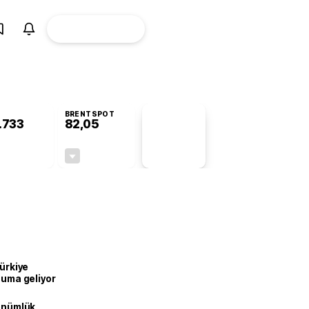
ÜYE
CANLI BORSA
Girişi
BRENTSPOT
.733
82,05
PİYASA
VERİLERİ
-0,06%
-0,88%
+0,00
-0,73
Türkiye
onuma geliyor
dönümlük