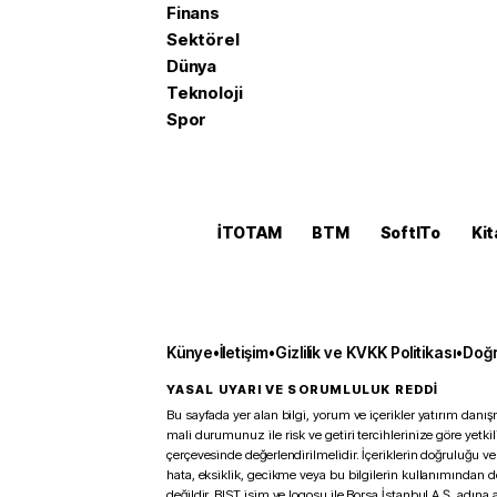
Finans
Sektörel
Dünya
Teknoloji
Spor
İTOTAM
BTM
SoftITo
Kit
Künye
•
İletişim
•
Gizlilik ve KVKK Politikası
•
Doğr
YASAL UYARI VE SORUMLULUK REDDİ
Bu sayfada yer alan bilgi, yorum ve içerikler yatırım danışm
mali durumunuz ile risk ve getiri tercihlerinize göre yetk
çerçevesinde değerlendirilmelidir. İçeriklerin doğruluğu ve
hata, eksiklik, gecikme veya bu bilgilerin kullanımından 
değildir. BIST isim ve logosu ile Borsa İstanbul A.Ş. adına a