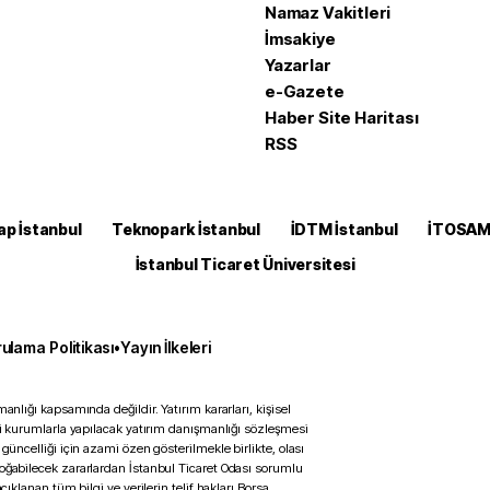
Namaz Vakitleri
İmsakiye
Yazarlar
e-Gazete
Haber Site Haritası
RSS
ap İstanbul
Teknopark İstanbul
İDTM İstanbul
İTOSA
İstanbul Ticaret Üniversitesi
ulama Politikası
•
Yayın İlkeleri
anlığı kapsamında değildir. Yatırım kararları, kişisel
ili kurumlarla yapılacak yatırım danışmanlığı sözleşmesi
 güncelliği için azami özen gösterilmekle birlikte, olası
doğabilecek zararlardan İstanbul Ticaret Odası sorumlu
çıklanan tüm bilgi ve verilerin telif hakları Borsa