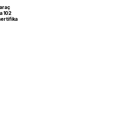
L
 araç
a 102
ertifika