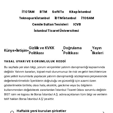
İTOTAM
BTM
SoftITo
Kitap İstanbul
Teknopark İstanbul
İDTM İstanbul
İTOSAM
Cemile Sultan Tesisleri
ICVB
İstanbul Ticaret Üniversitesi
Gizlilik ve KVKK
Doğrulama
Yayın
Künye
•
İletişim
•
•
•
Politikası
Politikası
İlkeleri
YASAL UYARI VE SORUMLULUK REDDİ
Bu sayfada yer alan bilgi, yorum ve içerikler yatırım danışmanlığı kapsamında
değildir. Yatırım kararları, kişisel mali durumunuz ile risk ve getiri tercihlerinize
göre yetkili kurumlarla yapılacak yatırım danışmanlığı sözleşmesi çerçevesinde
değerlendirilmelidir. İçeriklerin doğruluğu ve güncelliği için azami özen
gösterilmekle birlikte, olası hata, eksiklik, gecikme veya bu bilgilerin
kullanımından doğabilecek zararlardan İstanbul Ticaret Odası sorumlu değildir.
BIST isim ve logosu ile Borsa İstanbul A.Ş. adına açıklanan tüm bilgi ve verilerin
telif hakları Borsa İstanbul A.Ş.’ye aittir.
Haftalık yeni kurulan şirketler