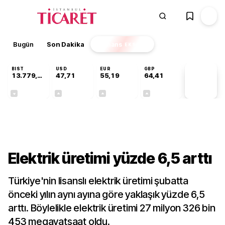
Bugün
Son Dakika
Finans
EKSTRA
BIST
USD
EUR
GBP
13.779,39
47,71
55,19
64,41
PİYASA
VERİLERİ
-0,14%
+0,18%
+0,32%
+0,38%
Sektörel
Elektrik üretimi yüzde 6,5 arttı
Türkiye'nin lisanslı elektrik üretimi şubatta
önceki yılın aynı ayına göre yaklaşık yüzde 6,5
arttı. Böylelikle elektrik üretimi 27 milyon 326 bin
453 megavatsaat oldu.