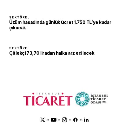
SEKTÖREL
Üzüm hasadında günlük ücret 1.750 TL’ye kadar
çıkacak
SEKTÖREL
Çitlekçi 73,70 liradan halka arz edilecek
•
•
•
•