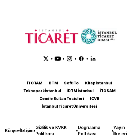
•
•
•
•
İTOTAM
BTM
SoftITo
Kitap İstanbul
Teknopark İstanbul
İDTM İstanbul
İTOSAM
Cemile Sultan Tesisleri
ICVB
İstanbul Ticaret Üniversitesi
Gizlilik ve KVKK
Doğrulama
Yayın
Künye
•
İletişim
•
•
•
Politikası
Politikası
İlkeleri