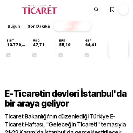
Bugün
Son Dakika
Finans
EKSTRA
BIST
USD
EUR
GBP
13.779,39
47,71
55,19
64,41
PİYASA
VERİLERİ
-0,14%
+0,18%
+0,32%
+0,38%
Sektörel
E-Ticaretin devleri İstanbul'da
bir araya geliyor
Ticaret Bakanlığı'nın düzenlediği Türkiye E-
Ticaret Haftası, "Geleceğin Ticareti" temasıyla
21-22 Kasım'da İstanbul'da gerçekleştirilecek.