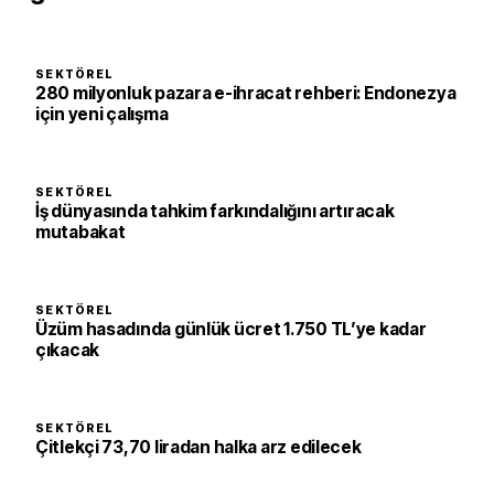
SEKTÖREL
280 milyonluk pazara e-ihracat rehberi: Endonezya
için yeni çalışma
SEKTÖREL
İş dünyasında tahkim farkındalığını artıracak
mutabakat
SEKTÖREL
Üzüm hasadında günlük ücret 1.750 TL’ye kadar
çıkacak
SEKTÖREL
Çitlekçi 73,70 liradan halka arz edilecek