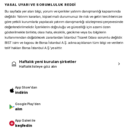
YASAL UYARI VE SORUMLULUK REDDİ
Bu sayfada yer alan bilgi, yorum ve içerikler yatırım danışmanlığı kapsamında
değildir. Yatırım kararları, kişisel mali durumunuz ile risk ve getiri tercihlerinize
göre yetkili kurumlarla yapılacak yatırım danışmanlığı sözleşmesi çerçevesinde
değerlendirilmelidir. İçeriklerin doğruluğu ve güncelliği için azami özen
gösterilmekle birlikte, olası hata, eksiklik, gecikme veya bu bilgilerin
kullanımından doğabilecek zararlardan İstanbul Ticaret Odası sorumlu değildir.
BIST isim ve logosu ile Borsa İstanbul A.Ş. adına açıklanan tüm bilgi ve verilerin
telif hakları Borsa İstanbul A.Ş.’ye aittir.
Haftalık yeni kurulan şirketler
Haftalık listeye göz atın
App Store'dan
indirin
Google Play'den
alın
App Galeri ile
keşfedin