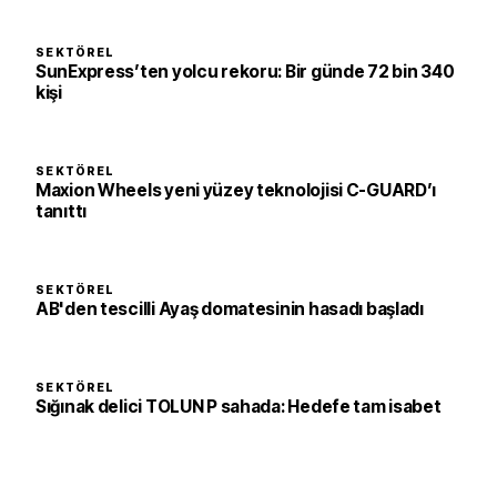
SEKTÖREL
SunExpress’ten yolcu rekoru: Bir günde 72 bin 340
kişi
SEKTÖREL
Maxion Wheels yeni yüzey teknolojisi C-GUARD’ı
tanıttı
SEKTÖREL
AB'den tescilli Ayaş domatesinin hasadı başladı
SEKTÖREL
Sığınak delici TOLUN P sahada: Hedefe tam isabet