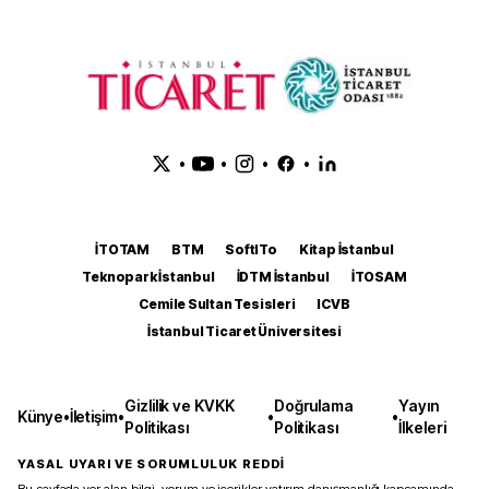
•
•
•
•
İTOTAM
BTM
SoftITo
Kitap İstanbul
Teknopark İstanbul
İDTM İstanbul
İTOSAM
Cemile Sultan Tesisleri
ICVB
İstanbul Ticaret Üniversitesi
Gizlilik ve KVKK
Doğrulama
Yayın
Künye
•
İletişim
•
•
•
Politikası
Politikası
İlkeleri
YASAL UYARI VE SORUMLULUK REDDİ