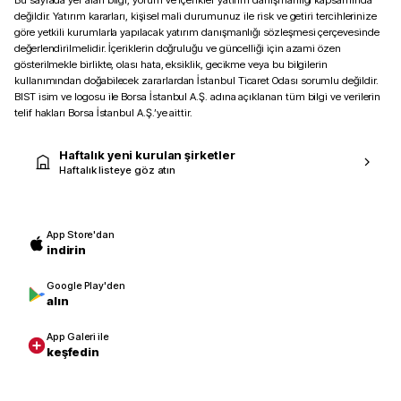
Bu sayfada yer alan bilgi, yorum ve içerikler yatırım danışmanlığı kapsamında
değildir. Yatırım kararları, kişisel mali durumunuz ile risk ve getiri tercihlerinize
göre yetkili kurumlarla yapılacak yatırım danışmanlığı sözleşmesi çerçevesinde
değerlendirilmelidir. İçeriklerin doğruluğu ve güncelliği için azami özen
gösterilmekle birlikte, olası hata, eksiklik, gecikme veya bu bilgilerin
kullanımından doğabilecek zararlardan İstanbul Ticaret Odası sorumlu değildir.
BIST isim ve logosu ile Borsa İstanbul A.Ş. adına açıklanan tüm bilgi ve verilerin
telif hakları Borsa İstanbul A.Ş.’ye aittir.
Haftalık yeni kurulan şirketler
Haftalık listeye göz atın
App Store'dan
indirin
Google Play'den
alın
App Galeri ile
keşfedin