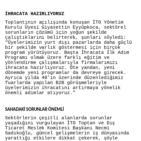
İHRACATA HAZIRLIYORUZ
Toplantının açılışında konuşan İTO Yönetim
Kurulu Üyesi Giyasettin Eyyüpkoca, sektörel
sorunların çözümü için yoğun şekilde
çalıştıklarını belirterek, şunları söyledi:
“Üyelerimizin yurt dışı pazarlarda daha güçlü
bir şekilde varlık göstermesi için birçok
program yürütüyoruz. Başta İhracata İlk Adım
Programı olmak üzere farklı eğitim ve
yönlendirme çalışmalarıyla firmalarımızı
ihracata hazırlıyoruz. Öte yandan, yeni
dönemde yeni programlar da devreye girecek.
Ayrıca yılda 40’ın üzerinde düzenlediğimiz
fuarlarda yapılan B2B görüşmeleriyle
üyelerimizin ihracatını artırmaya yönelik
önemli adımlar atıyoruz.”
SAHADAKİ SORUNLAR ÖNEMLİ
Sektörlerin çeşitli alanlarda sorunlar
yaşadığını vurgulayan İTO Toptan ve Dış
Ticaret Meslek Komitesi Başkanı Necmi
Sadıkoğlu, güncel gelişmelerin iş dünyasında
yarattığı etkilere dikkat çekerek, şöyle