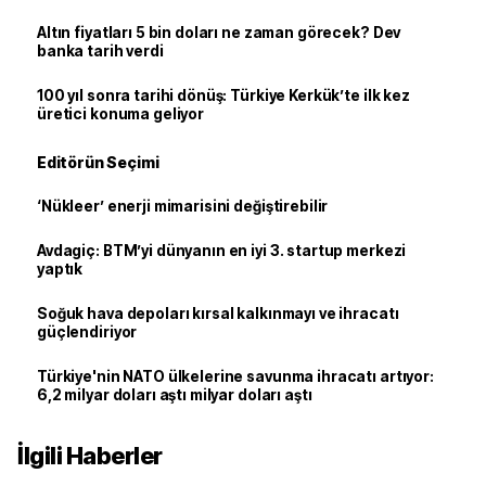
Altın fiyatları 5 bin doları ne zaman görecek? Dev
banka tarih verdi
100 yıl sonra tarihi dönüş: Türkiye Kerkük’te ilk kez
üretici konuma geliyor
Editörün Seçimi
‘Nükleer’ enerji mimarisini değiştirebilir
Avdagiç: BTM’yi dünyanın en iyi 3. startup merkezi
yaptık
Soğuk hava depoları kırsal kalkınmayı ve ihracatı
güçlendiriyor
Türkiye'nin NATO ülkelerine savunma ihracatı artıyor:
6,2 milyar doları aştı milyar doları aştı
İlgili Haberler