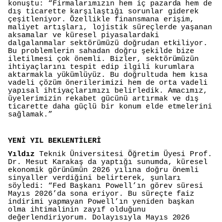
konuştu: “Firmalarımızın hem iç pazarda hem de
dış ticarette karşılaştığı sorunlar giderek
çeşitleniyor. Özellikle finansmana erişim,
maliyet artışları, lojistik süreçlerde yaşanan
aksamalar ve küresel piyasalardaki
dalgalanmalar sektörümüzü doğrudan etkiliyor.
Bu problemlerin sahadan doğru şekilde bize
iletilmesi çok önemli. Bizler, sektörümüzün
ihtiyaçlarını tespit edip ilgili kurumlara
aktarmakla yükümlüyüz. Bu doğrultuda hem kısa
vadeli çözüm önerilerimizi hem de orta vadeli
yapısal ihtiyaçlarımızı belirledik. Amacımız,
üyelerimizin rekabet gücünü artırmak ve dış
ticarette daha güçlü bir konum elde etmelerini
sağlamak.”
YENİ YIL BEKLENTİLERİ
Yıldız
Teknik Üniversitesi Öğretim Üyesi Prof.
Dr. Mesut Karakaş da yaptığı sunumda, küresel
ekonomik görünümün 2026 yılına doğru önemli
sinyaller verdiğini belirterek, şunları
söyledi: “Fed Başkanı Powell’ın görev süresi
Mayıs 2026’da sona eriyor. Bu süreçte faiz
indirimi yapmayan Powell’ın yeniden başkan
olma ihtimalinin zayıf olduğunu
değerlendiriyorum. Dolayısıyla Mayıs 2026