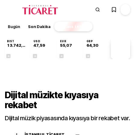
Bugün
Son Dakika
Finans
EKSTRA
BIST
USD
EUR
GBP
13.742,64
47,59
55,07
64,30
PİYASA
VERİLERİ
+0,29%
+0,06%
+0,10%
+0,32%
Teknoloji
Dijital müzikte kıyasıya
rekabet
Dijital müzik piyasasında kıyasıya bir rekabet var.
İSTANBUL TICARET