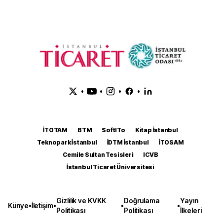
•
•
•
•
İTOTAM
BTM
SoftITo
Kitap İstanbul
Teknopark İstanbul
İDTM İstanbul
İTOSAM
Cemile Sultan Tesisleri
ICVB
İstanbul Ticaret Üniversitesi
Gizlilik ve KVKK
Doğrulama
Yayın
Künye
•
İletişim
•
•
•
Politikası
Politikası
İlkeleri