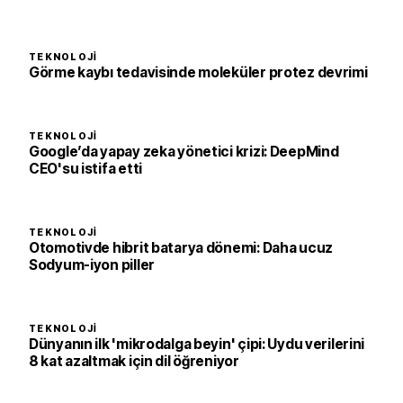
TEKNOLOJI
Görme kaybı tedavisinde moleküler protez devrimi
TEKNOLOJI
Google’da yapay zeka yönetici krizi: DeepMind
CEO'su istifa etti
TEKNOLOJI
Otomotivde hibrit batarya dönemi: Daha ucuz
Sodyum-iyon piller
TEKNOLOJI
Dünyanın ilk 'mikrodalga beyin' çipi: Uydu verilerini
8 kat azaltmak için dil öğreniyor