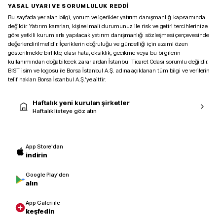
YASAL UYARI VE SORUMLULUK REDDİ
Bu sayfada yer alan bilgi, yorum ve içerikler yatırım danışmanlığı kapsamında
değildir. Yatırım kararları, kişisel mali durumunuz ile risk ve getiri tercihlerinize
göre yetkili kurumlarla yapılacak yatırım danışmanlığı sözleşmesi çerçevesinde
değerlendirilmelidir. İçeriklerin doğruluğu ve güncelliği için azami özen
gösterilmekle birlikte, olası hata, eksiklik, gecikme veya bu bilgilerin
kullanımından doğabilecek zararlardan İstanbul Ticaret Odası sorumlu değildir.
BIST isim ve logosu ile Borsa İstanbul A.Ş. adına açıklanan tüm bilgi ve verilerin
telif hakları Borsa İstanbul A.Ş.’ye aittir.
Haftalık yeni kurulan şirketler
Haftalık listeye göz atın
App Store'dan
indirin
Google Play'den
alın
App Galeri ile
keşfedin