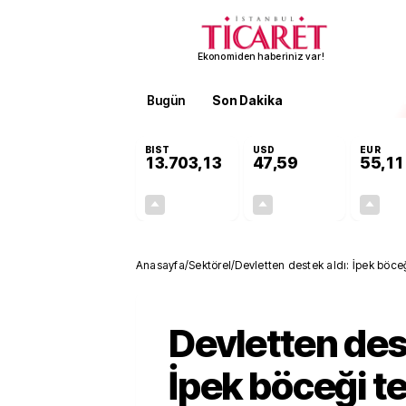
Ekonomiden haberiniz var!
Bugün
Son Dakika
Finans
EKST
BIST
USD
EUR
13.703,13
47,59
55,11
+0,11%
+0,04%
15,20
0,02
Anasayfa
/
Sektörel
/
Devletten destek aldı: İpek böceğ
Devletten dest
İpek böceği te