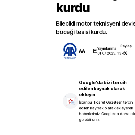
kurdu
Bilecikli motor teknisyeni devl
böceği tesisi kurdu.
Paylaş
Yayınlanma
AA
01.07.2025, 13:47
Google'da bizi tercih
edilen kaynak olarak
ekleyin
İstanbul Ticaret Gazetesi
'i tercih
edilen kaynak olarak ekleyerek
haberlerimizi Google'da daha sı
görebilirsiniz.