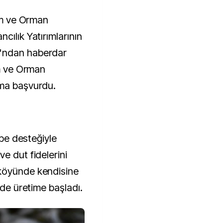
rım ve Orman
cılık Yatırımlarının
"ndan haberdar
ım ve Orman
ama başvurdu.
ibe desteğiyle
e dut fidelerini
köyünde kendisine
ide üretime başladı.