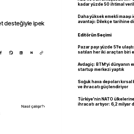
kadar yüzde 50 ihtimal veril
Daha yüksek emekli maaşı 
avantajı: Dilekçe tarihine d
et desteğiyle ipek
Editörün Seçimi
Pazar payı yüzde 51’e ulaşt
satılan her iki araçtan biri e
N
hibrit
Avdagiç: BTM’yi dünyanın en 
startup merkezi yaptık
Soğuk hava depoları kırsal 
ve ihracatı güçlendiriyor
Kaynak ekle
Türkiye'nin NATO ülkeleri
ihracatı artıyor: 6,2 milyar d
Nasıl çalışır?
›
milyar doları aştı
k