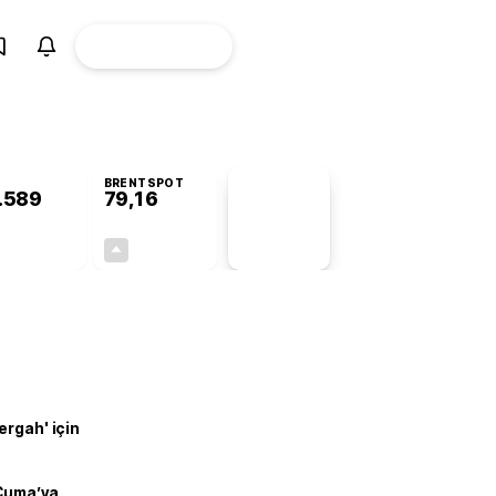
ÜYE
CANLI BORSA
Girişi
BRENTSPOT
.589
79,16
PİYASA
VERİLERİ
+0,91%
+0,32%
+0,00
0,25
ergah' için
 Cuma’ya