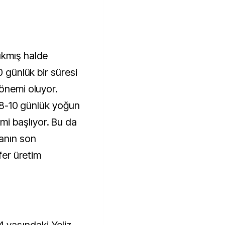
ıkmış halde
0 günlük bir süresi
dönemi oluyor.
n 8-10 günlük yoğun
i başlıyor. Bu da
anın son
efer üretim