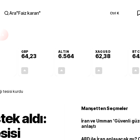
Ara
"
Faiz kararı
"
Ctrl K
RA
GBP
ALTIN
XAGUSD
BTC
64,23
6.564
62,38
64
+0,18%
+0,20%
+1,05%
+0,55%
0,10
0,13
68,25
0,34
i tesisi kurdu
Manşetten Seçmeler
ek aldı:
İran ve Umman 'Güvenli güz
anlaştı
sisi
ABD ile İran anlaşacak mı?