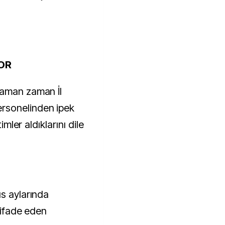
YOR
zaman zaman İl
rsonelinden ipek
imler aldıklarını dile
ıs aylarında
i ifade eden