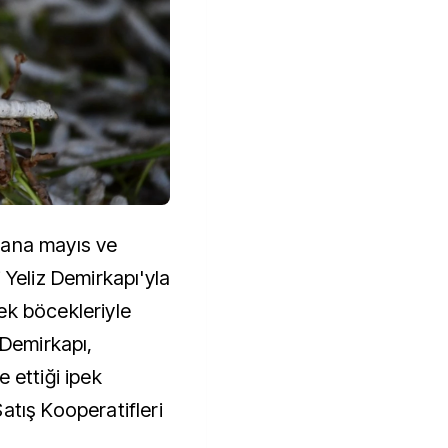
yana mayıs ve
 Yeliz Demirkapı'yla
ek böcekleriyle
 Demirkapı,
 ettiği ipek
atış Kooperatifleri