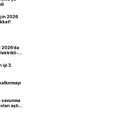
di
için 2026
ikkat!
ı: 2026’da
lektrikli-
iyi 3.
kalkınmayı
ne savunma
oları aştı