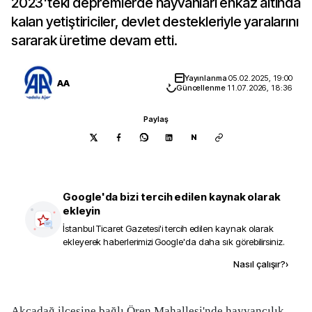
2023'teki depremlerde hayvanları enkaz altında
kalan yetiştiriciler, devlet destekleriyle yaralarını
sararak üretime devam etti.
Yayınlanma
05.02.2025, 19:00
AA
Güncellenme
11.07.2026, 18:36
Paylaş
N
Google'da bizi tercih edilen kaynak olarak
ekleyin
İstanbul Ticaret Gazetesi
'i tercih edilen kaynak olarak
ekleyerek haberlerimizi Google'da daha sık görebilirsiniz.
Kaynak ekle
Nasıl çalışır?
›
Akçadağ ilçesine bağlı Ören Mahallesi'nde hayvancılık