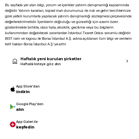
Bu sayfada yer alan bilgi, yorum ve içerikler yatırım danışmanlığı kapsamında
değildir. Yatırım kararları, kişisel mali durumunuz ile risk ve getiri tercihlerinize
göre yetkili kurumlarla yapılacak yatırım danışmanlığı sözleşmesi çerçevesinde
değerlendirilmelidir. İçeriklerin doğruluğu ve güncelliği için azami özen
gösterilmekle birlikte, olası hata, eksiklik, gecikme veya bu bilgilerin
kullanımından doğabilecek zararlardan İstanbul Ticaret Odası sorumlu değildir.
BIST isim ve logosu ile Borsa İstanbul A.Ş. adına açıklanan tüm bilgi ve verilerin
telif hakları Borsa İstanbul A.Ş.’ye aittir.
Haftalık yeni kurulan şirketler
Haftalık listeye göz atın
App Store'dan
indirin
Google Play'den
alın
App Galeri ile
keşfedin