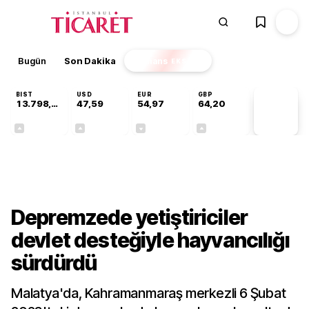
Bugün
Son Dakika
Finans
EKSTRA
BIST
USD
EUR
GBP
13.798,82
47,59
54,97
64,20
PİYASA
VERİLERİ
+0,70%
+0,06%
-0,07%
+0,15%
Sektörel
Depremzede yetiştiriciler
devlet desteğiyle hayvancılığı
sürdürdü
Malatya'da, Kahramanmaraş merkezli 6 Şubat