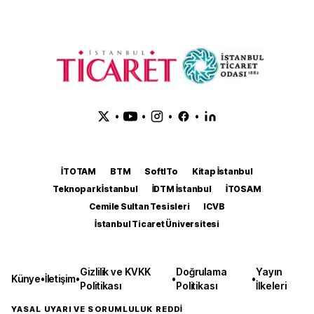
•
•
•
•
İTOTAM
BTM
SoftITo
Kitap İstanbul
Teknopark İstanbul
İDTM İstanbul
İTOSAM
Cemile Sultan Tesisleri
ICVB
İstanbul Ticaret Üniversitesi
Gizlilik ve KVKK
Doğrulama
Yayın
Künye
•
İletişim
•
•
•
Politikası
Politikası
İlkeleri
YASAL UYARI VE SORUMLULUK REDDİ