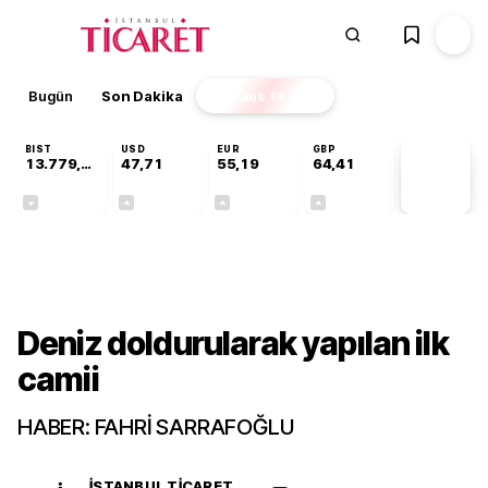
Bugün
Son Dakika
Finans
EKSTRA
BIST
USD
EUR
GBP
13.779,39
47,71
55,19
64,41
PİYASA
VERİLERİ
-0,14%
+0,18%
+0,32%
+0,38%
Gündem
Deniz doldurularak yapılan ilk
camii
HABER: FAHRİ SARRAFOĞLU
İSTANBUL TICARET