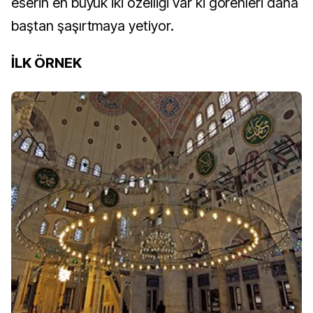
eserin en büyük iki özelliği var ki görenleri daha
baştan şaşırtmaya yetiyor.
İLK ÖRNEK