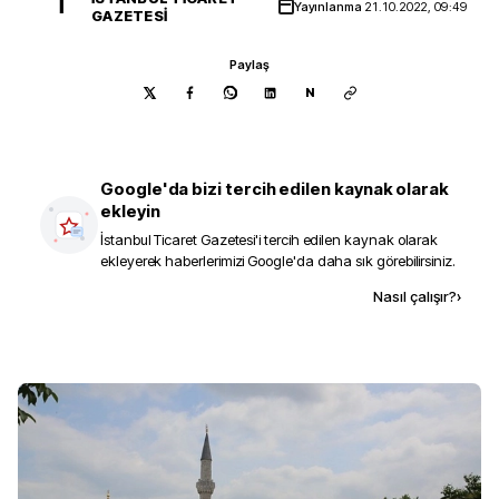
İ
Yayınlanma
21.10.2022, 09:49
GAZETESI
Paylaş
N
Google'da bizi tercih edilen kaynak olarak
ekleyin
İstanbul Ticaret Gazetesi
'i tercih edilen kaynak olarak
ekleyerek haberlerimizi Google'da daha sık görebilirsiniz.
Kaynak ekle
Nasıl çalışır?
›