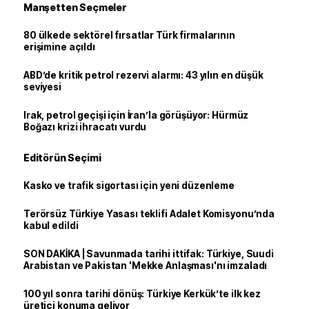
Manşetten Seçmeler
80 ülkede sektörel fırsatlar Türk firmalarının
erişimine açıldı
ABD’de kritik petrol rezervi alarmı: 43 yılın en düşük
seviyesi
Irak, petrol geçişi için İran’la görüşüyor: Hürmüz
Boğazı krizi ihracatı vurdu
Editörün Seçimi
Kasko ve trafik sigortası için yeni düzenleme
Terörsüz Türkiye Yasası teklifi Adalet Komisyonu’nda
kabul edildi
SON DAKİKA | Savunmada tarihi ittifak: Türkiye, Suudi
Arabistan ve Pakistan 'Mekke Anlaşması'nı imzaladı
100 yıl sonra tarihi dönüş: Türkiye Kerkük’te ilk kez
üretici konuma geliyor