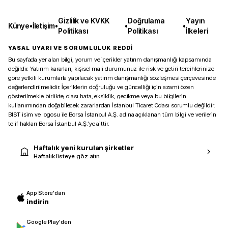
Gizlilik ve KVKK
Doğrulama
Yayın
Künye
•
İletişim
•
•
•
Politikası
Politikası
İlkeleri
YASAL UYARI VE SORUMLULUK REDDİ
Bu sayfada yer alan bilgi, yorum ve içerikler yatırım danışmanlığı kapsamında
değildir. Yatırım kararları, kişisel mali durumunuz ile risk ve getiri tercihlerinize
göre yetkili kurumlarla yapılacak yatırım danışmanlığı sözleşmesi çerçevesinde
değerlendirilmelidir. İçeriklerin doğruluğu ve güncelliği için azami özen
gösterilmekle birlikte, olası hata, eksiklik, gecikme veya bu bilgilerin
kullanımından doğabilecek zararlardan İstanbul Ticaret Odası sorumlu değildir.
BIST isim ve logosu ile Borsa İstanbul A.Ş. adına açıklanan tüm bilgi ve verilerin
telif hakları Borsa İstanbul A.Ş.’ye aittir.
Haftalık yeni kurulan şirketler
Haftalık listeye göz atın
App Store'dan
indirin
Google Play'den