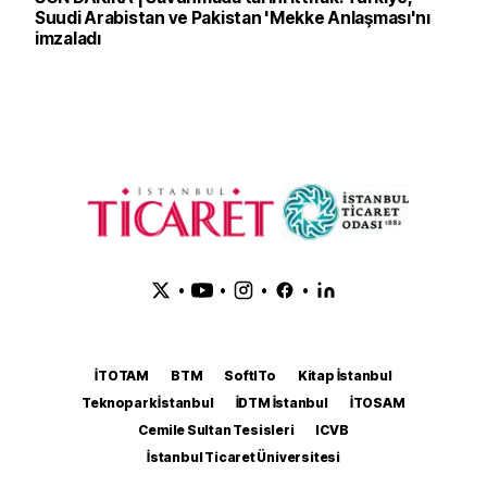
Suudi Arabistan ve Pakistan 'Mekke Anlaşması'nı
imzaladı
•
•
•
•
İTOTAM
BTM
SoftITo
Kitap İstanbul
Teknopark İstanbul
İDTM İstanbul
İTOSAM
Cemile Sultan Tesisleri
ICVB
İstanbul Ticaret Üniversitesi