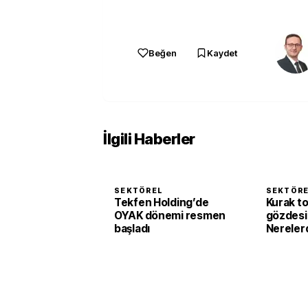
Beğen
Kaydet
İlgili Haberler
SEKTÖREL
SEKTÖR
Tekfen Holding’de
Kurak to
OYAK dönemi resmen
gözdesi 
başladı
Nerelerd