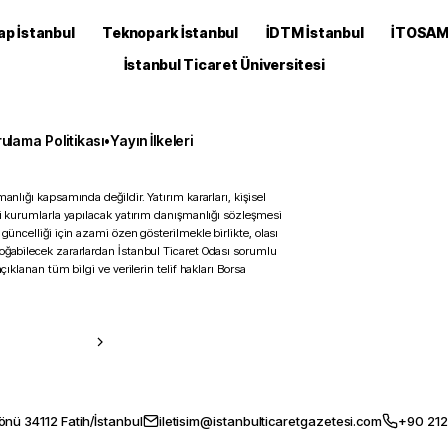
ap İstanbul
Teknopark İstanbul
İDTM İstanbul
İTOSA
İstanbul Ticaret Üniversitesi
ulama Politikası
•
Yayın İlkeleri
anlığı kapsamında değildir. Yatırım kararları, kişisel
ili kurumlarla yapılacak yatırım danışmanlığı sözleşmesi
 güncelliği için azami özen gösterilmekle birlikte, olası
doğabilecek zararlardan İstanbul Ticaret Odası sorumlu
çıklanan tüm bilgi ve verilerin telif hakları Borsa
önü 34112 Fatih/İstanbul
iletisim@istanbulticaretgazetesi.com
+90 212