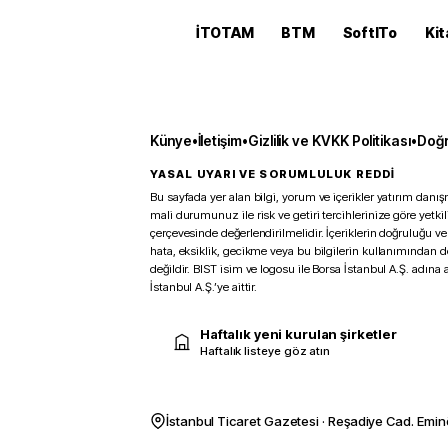
İTOTAM
BTM
SoftITo
Kit
Künye
•
İletişim
•
Gizlilik ve KVKK Politikası
•
Doğr
YASAL UYARI VE SORUMLULUK REDDİ
Bu sayfada yer alan bilgi, yorum ve içerikler yatırım danışm
mali durumunuz ile risk ve getiri tercihlerinize göre yetk
çerçevesinde değerlendirilmelidir. İçeriklerin doğruluğu ve
hata, eksiklik, gecikme veya bu bilgilerin kullanımından 
değildir. BIST isim ve logosu ile Borsa İstanbul A.Ş. adına a
İstanbul A.Ş.’ye aittir.
Haftalık yeni kurulan şirketler
Haftalık listeye göz atın
İstanbul Ticaret Gazetesi · Reşadiye Cad. Emin