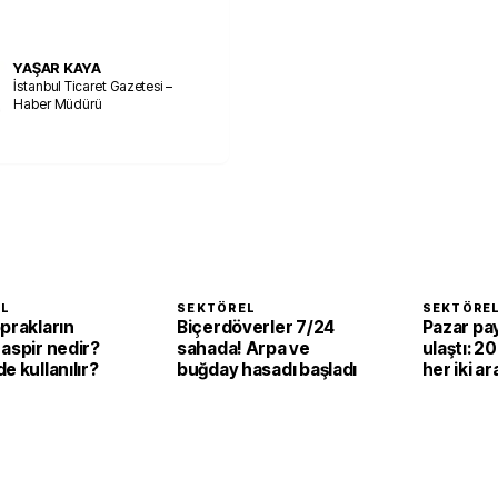
YAŞAR KAYA
İstanbul Ticaret Gazetesi –
Haber Müdürü
EL
SEKTÖREL
SEKTÖRE
prakların
Biçerdöverler 7/24
Pazar pay
aspir nedir?
sahada! Arpa ve
ulaştı: 2
e kullanılır?
buğday hasadı başladı
her iki ar
elektrikli