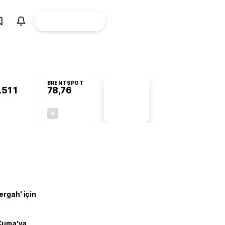
ÜYE
CANLI BORSA
Girişi
BRENTSPOT
.511
78,76
PİYASA
VERİLERİ
+0,57%
-0,19%
+0,00
-0,15
ergah' için
 Cuma’ya