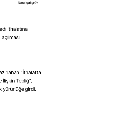
Nasıl çalışır?
›
k
 açılması
azırlanan "İthalatta
lişkin Tebliğ",
yürürlüğe girdi.