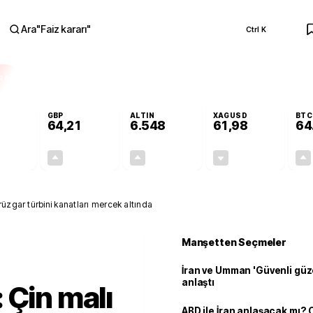
Ara
"
Faiz kararı
"
Ctrl K
RA
GBP
ALTIN
XAGUSD
BTC
64,21
6.548
61,98
64
+0,14%
+0,17%
+0,80%
-0,10%
0,08
0,11
52,24
-0,06
üzgar türbini kanatları mercek altında
Manşetten Seçmeler
İran ve Umman 'Güvenli güz
anlaştı
 Çin malı
ABD ile İran anlaşacak mı?