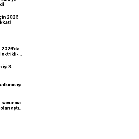
di
için 2026
ikkat!
ı: 2026’da
lektrikli-
iyi 3.
kalkınmayı
ne savunma
oları aştı