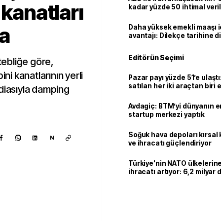
 kanatları
kadar yüzde 50 ihtimal veril
a
Daha yüksek emekli maaşı 
avantajı: Dilekçe tarihine d
Editörün Seçimi
ebliğe göre,
ini kanatlarının yerli
Pazar payı yüzde 51’e ulaşt
satılan her iki araçtan biri e
ddiasıyla damping
hibrit
Avdagiç: BTM’yi dünyanın en 
startup merkezi yaptık
Soğuk hava depoları kırsal 
N
ve ihracatı güçlendiriyor
Türkiye'nin NATO ülkeleri
ihracatı artıyor: 6,2 milyar d
milyar doları aştı
Kaynak ekle