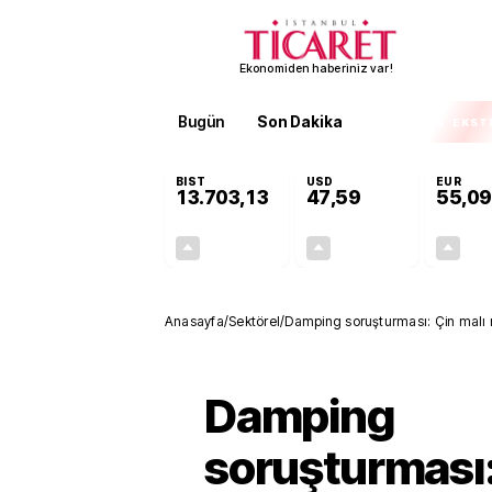
Ekonomiden haberiniz var!
Bugün
Son Dakika
Finans
EKST
BIST
USD
EUR
13.703,13
47,59
55,09
+0,11%
+0,05%
15,20
0,02
Anasayfa
/
Sektörel
/
Damping soruşturması: Çin malı r
Damping
soruşturması: