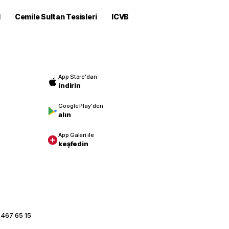
M
Cemile Sultan Tesisleri
ICVB
App Store'dan
indirin
Google Play'den
alın
App Galeri ile
keşfedin
 467 65 15