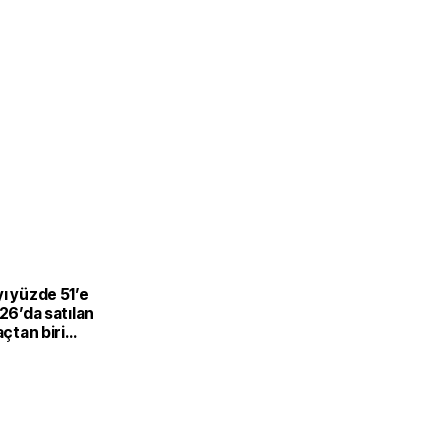
L
ı yüzde 51’e
026’da satılan
açtan biri
-hibrit