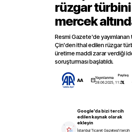
rüzgar türbini
mercek altınd
Resmi Gazete'de yayımlanan t
Çin'den ithal edilen rüzgar türb
üretime maddi zarar verdiği i
soruşturması başlatıldı.
Paylaş
Yayınlanma
AA
28.06.2025, 11:23
Google'da bizi tercih
edilen kaynak olarak
ekleyin
İstanbul Ticaret Gazetesi
'i tercih