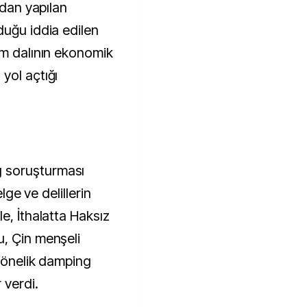
ndan yapılan
duğu iddia edilen
im dalının ekonomik
yol açtığı
 soruşturması
elge ve delillerin
e, İthalatta Haksız
, Çin menşeli
 yönelik damping
 verdi.