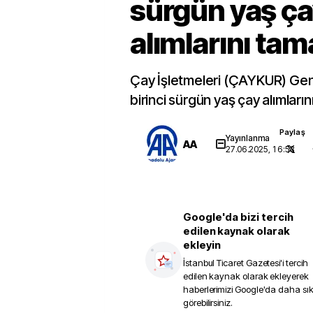
sürgün yaş ç
alımlarını ta
Çay İşletmeleri (ÇAYKUR) Ge
birinci sürgün yaş çay alımları
Paylaş
Yayınlanma
AA
27.06.2025, 16:53
Google'da bizi tercih
edilen kaynak olarak
ekleyin
İstanbul Ticaret Gazetesi
'i tercih
edilen kaynak olarak ekleyerek
haberlerimizi Google'da daha sı
görebilirsiniz.