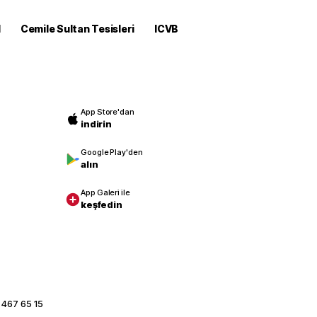
M
Cemile Sultan Tesisleri
ICVB
App Store'dan
indirin
Google Play'den
alın
App Galeri ile
keşfedin
 467 65 15