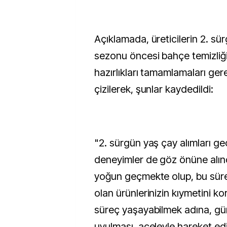
Açıklamada, üreticilerin 2. sü
sezonu öncesi bahçe temizliğ
hazırlıkları tamamlamaları gerek
çizilerek, şunlar kaydedildi:
"2. sürgün yaş çay alımları geç
deneyimler de göz önüne alınd
yoğun geçmekte olup, bu süreç
olan ürünlerinizin kıymetini ko
süreç yaşayabilmek adına, günl
uyulması, aceleyle hareket e