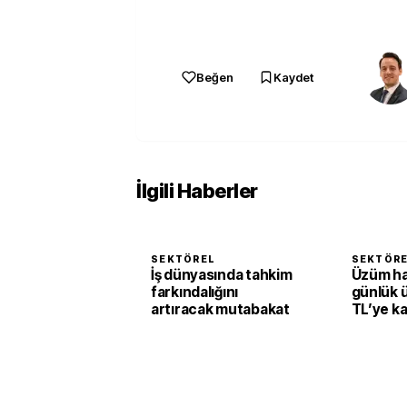
Beğen
Kaydet
İlgili Haberler
SEKTÖREL
SEKTÖR
İş dünyasında tahkim
Üzüm h
farkındalığını
günlük 
artıracak mutabakat
TL’ye k