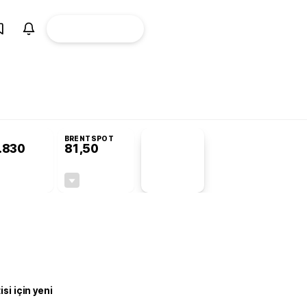
ÜYE
CANLI BORSA
Girişi
BRENTSPOT
.830
81,50
PİYASA
VERİLERİ
-0,19%
-1,55%
+0,00
-1,28
si için yeni