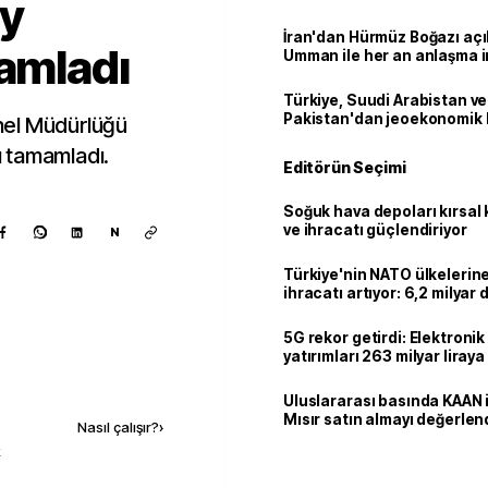
ay
İran'dan Hürmüz Boğazı açı
mamladı
Umman ile her an anlaşma i
Türkiye, Suudi Arabistan ve
Pakistan'dan jeoekonomik
nel Müdürlüğü
nı tamamladı.
Editörün Seçimi
Soğuk hava depoları kırsal 
ve ihracatı güçlendiriyor
N
Türkiye'nin NATO ülkeleri
ihracatı artıyor: 6,2 milyar d
milyar doları aştı
5G rekor getirdi: Elektroni
yatırımları 263 milyar liraya
Kaynak ekle
Uluslararası basında KAAN i
Mısır satın almayı değerlen
Nasıl çalışır?
›
k