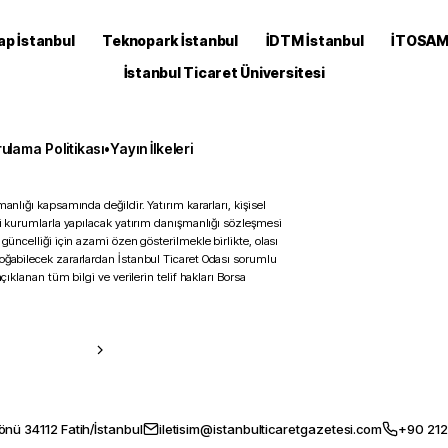
ap İstanbul
Teknopark İstanbul
İDTM İstanbul
İTOSA
İstanbul Ticaret Üniversitesi
ulama Politikası
•
Yayın İlkeleri
anlığı kapsamında değildir. Yatırım kararları, kişisel
ili kurumlarla yapılacak yatırım danışmanlığı sözleşmesi
 güncelliği için azami özen gösterilmekle birlikte, olası
doğabilecek zararlardan İstanbul Ticaret Odası sorumlu
çıklanan tüm bilgi ve verilerin telif hakları Borsa
önü 34112 Fatih/İstanbul
iletisim@istanbulticaretgazetesi.com
+90 212