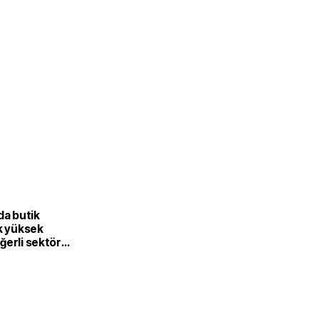
L
da butik
k yüksek
ğerli sektöre
or