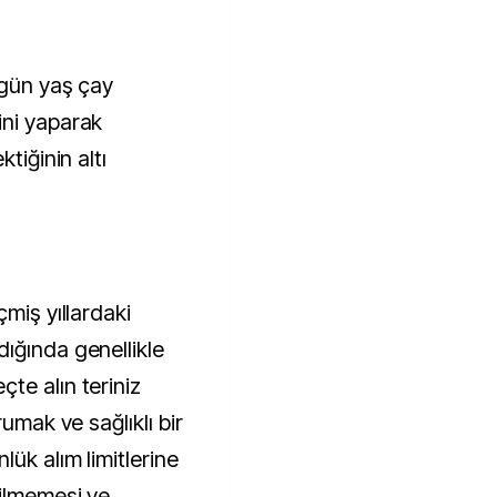
rgün yaş çay
ini yaparak
tiğinin altı
miş yıllardaki
ığında genellikle
te alın teriniz
rumak ve sağlıklı bir
ük alım limitlerine
dilmemesi ve