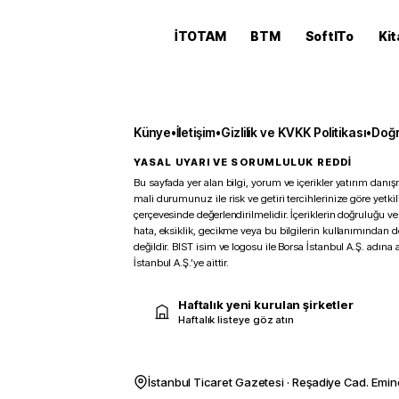
İTOTAM
BTM
SoftITo
Kit
Künye
•
İletişim
•
Gizlilik ve KVKK Politikası
•
Doğr
YASAL UYARI VE SORUMLULUK REDDİ
Bu sayfada yer alan bilgi, yorum ve içerikler yatırım danışm
mali durumunuz ile risk ve getiri tercihlerinize göre yetk
çerçevesinde değerlendirilmelidir. İçeriklerin doğruluğu ve
hata, eksiklik, gecikme veya bu bilgilerin kullanımından 
değildir. BIST isim ve logosu ile Borsa İstanbul A.Ş. adına a
İstanbul A.Ş.’ye aittir.
Haftalık yeni kurulan şirketler
Haftalık listeye göz atın
İstanbul Ticaret Gazetesi · Reşadiye Cad. Emin