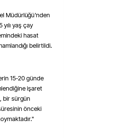
 yılı yaş çay
emindeki hasat
amlandığı belirtildi.
erin 15-20 günde
lendiğine işaret
 bir sürgün
üresinin önceki
 koymaktadır."