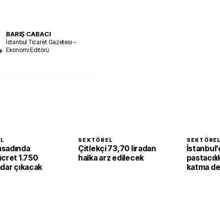
BARIŞ CABACI
İstanbul Ticaret Gazetesi –
Ekonomi Editörü
EL
SEKTÖREL
SEKTÖRE
asadında
Çitlekçi 73,70 liradan
İstanbul’
ücret 1.750
halka arz edilecek
pastacılı
adar çıkacak
katma de
dönüşüy