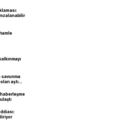
klaması:
mzalanabilir
 hamle
kalkınmayı
ne savunma
oları aştı
k haberleşme
 ulaştı
ddiası:
diriyor