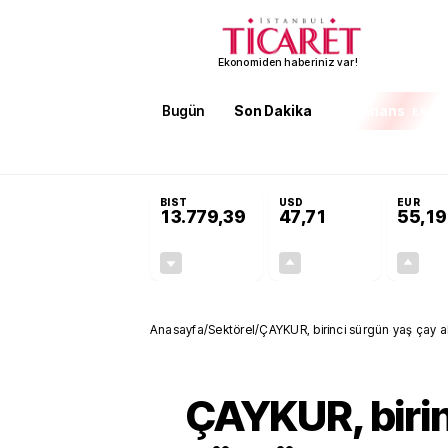
Ekonomiden haberiniz var!
Bugün
Son Dakika
Finans
EKST
SON DAKİKA
Öğrenci affı ve ek sınav hakkı
BIST
USD
EUR
13.779,39
47,71
55,19
-0,14%
+0,18%
-19,42
0,09
Anasayfa
/
Sektörel
/
ÇAYKUR, birinci sürgün yaş çay a
ÇAYKUR, birin