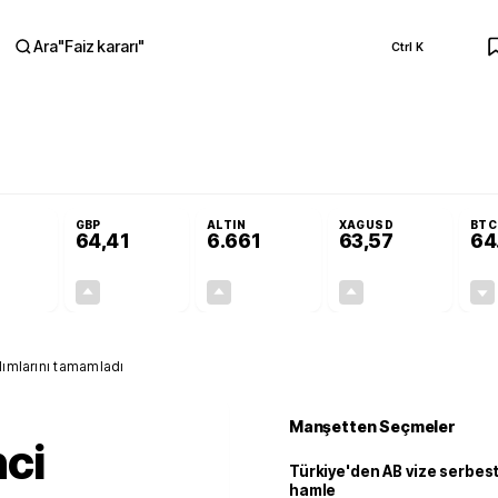
Ara
"
Faiz kararı
"
Ctrl K
RA
 Resmi Gazete'de!
Öğrenci affı ve ek sınav hakkı Resmi Gazete'de!
GBP
ALTIN
XAGUSD
BTC
64,41
6.661
63,57
64
+0,32%
+0,38%
+2,59%
+3,37%
0,18
0,24
167,96
2,07
lımlarını tamamladı
Manşetten Seçmeler
ci
Türkiye'den AB vize serbesti
hamle