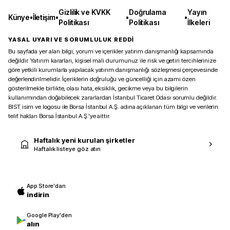
Gizlilik ve KVKK
Doğrulama
Yayın
Künye
•
İletişim
•
•
•
Politikası
Politikası
İlkeleri
YASAL UYARI VE SORUMLULUK REDDİ
Bu sayfada yer alan bilgi, yorum ve içerikler yatırım danışmanlığı kapsamında
değildir. Yatırım kararları, kişisel mali durumunuz ile risk ve getiri tercihlerinize
göre yetkili kurumlarla yapılacak yatırım danışmanlığı sözleşmesi çerçevesinde
değerlendirilmelidir. İçeriklerin doğruluğu ve güncelliği için azami özen
gösterilmekle birlikte, olası hata, eksiklik, gecikme veya bu bilgilerin
kullanımından doğabilecek zararlardan İstanbul Ticaret Odası sorumlu değildir.
BIST isim ve logosu ile Borsa İstanbul A.Ş. adına açıklanan tüm bilgi ve verilerin
telif hakları Borsa İstanbul A.Ş.’ye aittir.
Haftalık yeni kurulan şirketler
Haftalık listeye göz atın
App Store'dan
indirin
Google Play'den
alın