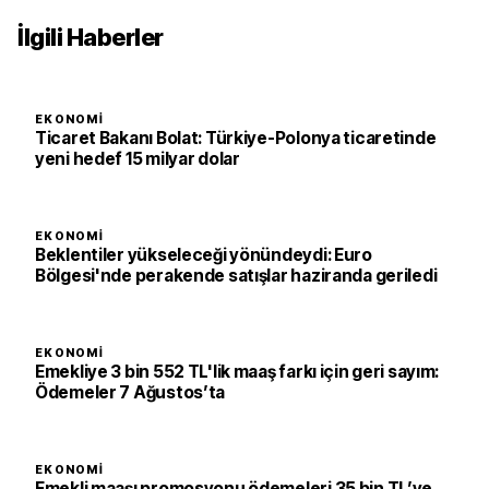
İlgili Haberler
EKONOMI
Ticaret Bakanı Bolat: Türkiye-Polonya ticaretinde
yeni hedef 15 milyar dolar
EKONOMI
Beklentiler yükseleceği yönündeydi: Euro
Bölgesi'nde perakende satışlar haziranda geriledi
EKONOMI
Emekliye 3 bin 552 TL'lik maaş farkı için geri sayım:
Ödemeler 7 Ağustos’ta
EKONOMI
Emekli maaşı promosyonu ödemeleri 35 bin TL’ye