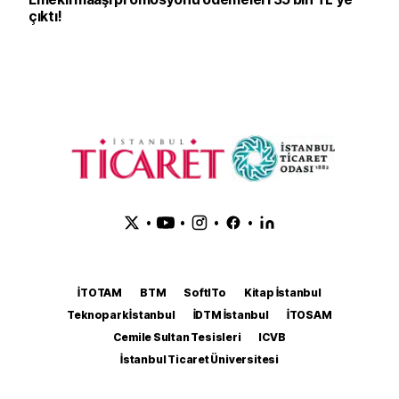
çıktı!
•
•
•
•
İTOTAM
BTM
SoftITo
Kitap İstanbul
Teknopark İstanbul
İDTM İstanbul
İTOSAM
Cemile Sultan Tesisleri
ICVB
İstanbul Ticaret Üniversitesi