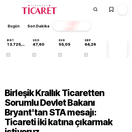
Bugün
Son Dakika
Finans
EKSTRA
BIST
USD
EUR
GBP
13.725,19
47,60
55,05
64,26
PİYASA
VERİLERİ
+0,16%
+0,06%
+0,07%
+0,25%
Ekonomi
Birleşik Krallık Ticaretten
Sorumlu Devlet Bakanı
Bryant'tan STA mesajı:
Ticareti iki katına çıkarmak
istiyoruz