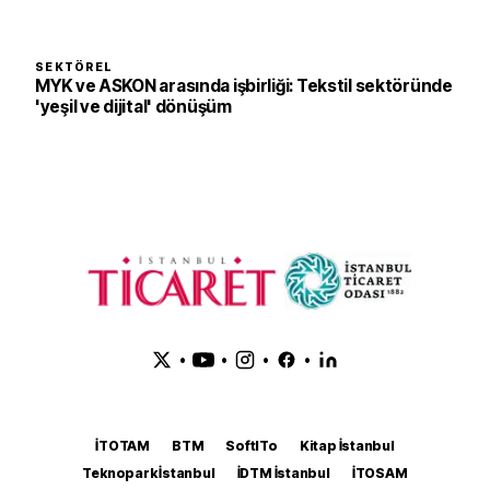
SEKTÖREL
MYK ve ASKON arasında işbirliği: Tekstil sektöründe
'yeşil ve dijital' dönüşüm
•
•
•
•
İTOTAM
BTM
SoftITo
Kitap İstanbul
Teknopark İstanbul
İDTM İstanbul
İTOSAM