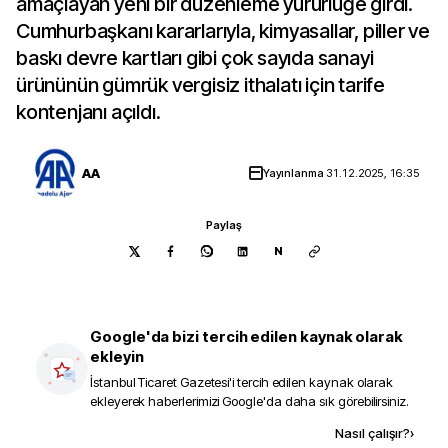
amaçlayan yeni bir düzenleme yürürlüğe girdi.
Cumhurbaşkanı kararlarıyla, kimyasallar, piller ve
baskı devre kartları gibi çok sayıda sanayi
ürününün gümrük vergisiz ithalatı için tarife
kontenjanı açıldı.
AA
Yayınlanma
31.12.2025, 16:35
Paylaş
N
Google'da bizi tercih edilen kaynak olarak
ekleyin
İstanbul Ticaret Gazetesi
'i tercih edilen kaynak olarak
ekleyerek haberlerimizi Google'da daha sık görebilirsiniz.
Kaynak ekle
Nasıl çalışır?
›