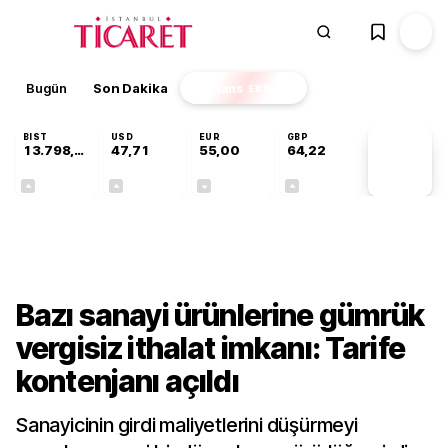
Bugün
Son Dakika
Finans
EKSTRA
BIST
USD
EUR
GBP
13.798,82
47,71
55,00
64,22
PİYASA
VERİLERİ
+0,70%
+0,17%
-0,02%
+0,08%
Sektörel
Bazı sanayi ürünlerine gümrük
vergisiz ithalat imkanı: Tarife
kontenjanı açıldı
Sanayicinin girdi maliyetlerini düşürmeyi