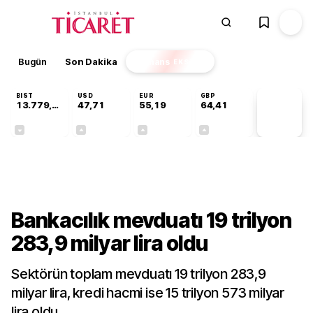
Bugün
Son Dakika
Finans
EKSTRA
BIST
USD
EUR
GBP
13.779,39
47,71
55,19
64,41
PİYASA
VERİLERİ
-0,14%
+0,18%
+0,32%
+0,38%
Sektörel
Bankacılık mevduatı 19 trilyon
283,9 milyar lira oldu
Sektörün toplam mevduatı 19 trilyon 283,9
milyar lira, kredi hacmi ise 15 trilyon 573 milyar
lira oldu.