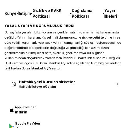
Gizlilik ve KVKK
Doğrulama
Yayın
Künye
•
İletişim
•
•
•
Politikası
Politikası
İlkeleri
YASAL UYARI VE SORUMLULUK REDDİ
Bu sayfada yer alan bilgi, yorum ve içerikler yatırım danışmanlığı kapsamında
değildir. Yatırım kararları, kişisel mali durumunuz ile risk ve getiri tercihlerinize
göre yetkili kurumlarla yapılacak yatırım danışmanlığı sözleşmesi çerçevesinde
değerlendirilmelidir. İçeriklerin doğruluğu ve güncelliği için azami özen
gösterilmekle birlikte, olası hata, eksiklik, gecikme veya bu bilgilerin
kullanımından doğabilecek zararlardan İstanbul Ticaret Odası sorumlu değildir.
BIST isim ve logosu ile Borsa İstanbul A.Ş. adına açıklanan tüm bilgi ve verilerin
telif hakları Borsa İstanbul A.Ş.’ye aittir.
Haftalık yeni kurulan şirketler
Haftalık listeye göz atın
App Store'dan
indirin
Google Play'den