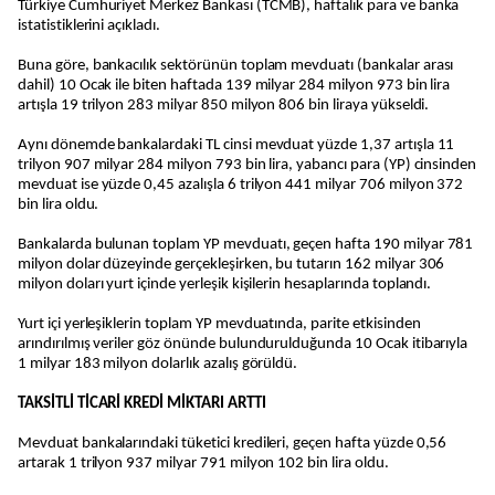
Türkiye Cumhuriyet Merkez Bankası (TCMB), haftalık para ve banka
istatistiklerini açıkladı.
Buna göre, bankacılık sektörünün toplam mevduatı (bankalar arası
dahil) 10 Ocak ile biten haftada 139 milyar 284 milyon 973 bin lira
artışla 19 trilyon 283 milyar 850 milyon 806 bin liraya yükseldi.
Aynı dönemde bankalardaki TL cinsi mevduat yüzde 1,37 artışla 11
trilyon 907 milyar 284 milyon 793 bin lira, yabancı para (YP) cinsinden
mevduat ise yüzde 0,45 azalışla 6 trilyon 441 milyar 706 milyon 372
bin lira oldu.
Bankalarda bulunan toplam YP mevduatı, geçen hafta 190 milyar 781
milyon dolar düzeyinde gerçekleşirken, bu tutarın 162 milyar 306
milyon doları yurt içinde yerleşik kişilerin hesaplarında toplandı.
Yurt içi yerleşiklerin toplam YP mevduatında, parite etkisinden
arındırılmış veriler göz önünde bulundurulduğunda 10 Ocak itibarıyla
1 milyar 183 milyon dolarlık azalış görüldü.
TAKSİTLİ TİCARİ KREDİ MİKTARI ARTTI
Mevduat bankalarındaki tüketici kredileri, geçen hafta yüzde 0,56
artarak 1 trilyon 937 milyar 791 milyon 102 bin lira oldu.