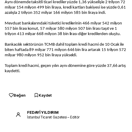
Aynı dönemde taksitli ticari krediler yüzde 1,36 yükselişle 2 trilyon 72
milyar 154 milyon 499 bin liraya, kredi kartları bakiyesi ise yüzde 0,61
azalışla 2 trilyon 352 milyar 166 milyon 585 bin liraya indi.
Mevduat bankalarındaki tüketici kredilerinin 466 milyar 542 milyon
557 bin lirası konut, 57 milyar 580 milyon 507 bin lirası taşıt ve 1
trilyon 413 milyar 668 milyon 38 bin lirası diğer kredilerden oluştu.
Bankacılık sektörünün TCMB dahil toplam kredi hacmi de 10 Ocak ile
biten haftada 89 milyar 771 milyon 646 bin lira artarak 15 trilyon 572
milyar 980 milyon 952 bin liraya yükseldi.
Toplam kredi hacmi, geçen yılın aynı dönemine göre yüzde 37,66 artış
kaydetti.
Beğen
Kaydet
FEDAYİ YILDIRIM
İstanbul Ticaret Gazetesi – Editör