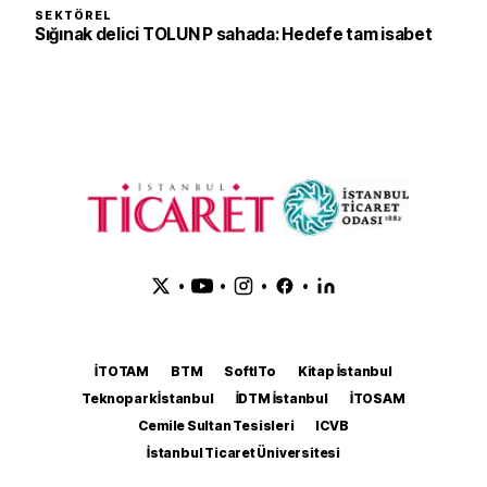
SEKTÖREL
Sığınak delici TOLUN P sahada: Hedefe tam isabet
•
•
•
•
İTOTAM
BTM
SoftITo
Kitap İstanbul
Teknopark İstanbul
İDTM İstanbul
İTOSAM
Cemile Sultan Tesisleri
ICVB
İstanbul Ticaret Üniversitesi