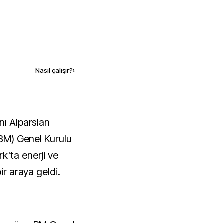
Kaynak ekle
Nasıl çalışır?
›
k
 (BM) Genel Kurulu
k'ta enerji ve
ir araya geldi.