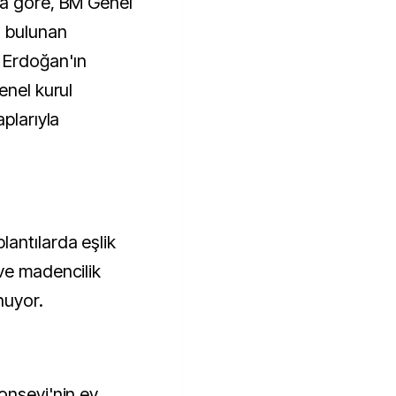
ya göre, BM Genel
a bulunan
 Erdoğan'ın
enel kurul
plarıyla
antılarda eşlik
ve madencilik
nuyor.
onseyi'nin ev