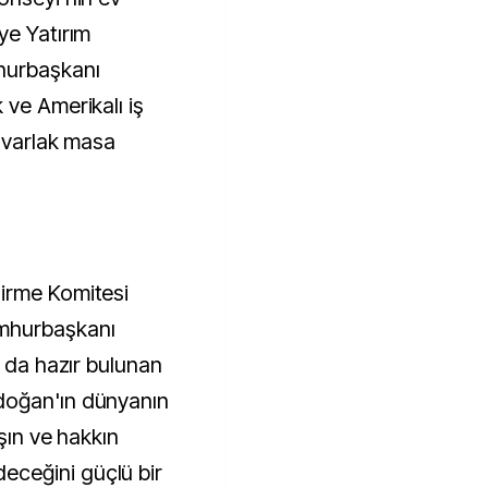
ye Yatırım
hurbaşkanı
 ve Amerikalı iş
yuvarlak masa
irme Komitesi
mhurbaşkanı
a da hazır bulunan
doğan'ın dünyanın
şın ve hakkın
ceğini güçlü bir