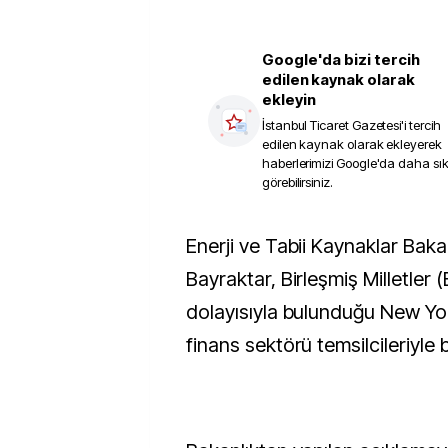
Google'da bizi tercih
edilen kaynak olarak
ekleyin
İstanbul Ticaret Gazetesi
'i tercih
edilen kaynak olarak ekleyerek
haberlerimizi Google'da daha sı
görebilirsiniz.
Enerji ve Tabii Kaynaklar Bakanı Alparslan
Bayraktar, Birleşmiş Milletler
dolayısıyla bulunduğu New Yor
finans sektörü temsilcileriyle b