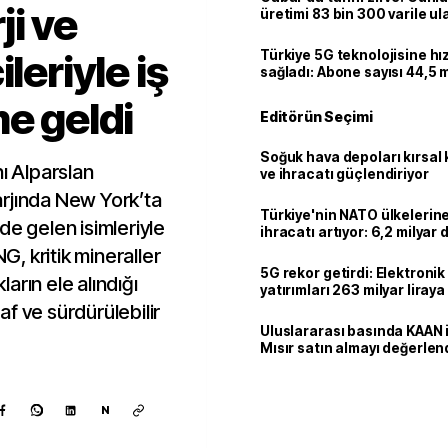
ji ve
üretimi 83 bin 300 varile ul
leriyle iş
Türkiye 5G teknolojisine hı
sağladı: Abone sayısı 44,5 
ulaştı
me geldi
Editörün Seçimi
Soğuk hava depoları kırsal 
nı Alparslan
ve ihracatı güçlendiriyor
rjında New York’ta
Türkiye'nin NATO ülkeleri
de gelen isimleriyle
ihracatı artıyor: 6,2 milyar d
milyar doları aştı
NG, kritik mineraller
5G rekor getirdi: Elektroni
ların ele alındığı
yatırımları 263 milyar liraya
f ve sürdürülebilir
Uluslararası basında KAAN i
Mısır satın almayı değerlen
N