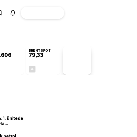
ÜYE
CANLI BORSA
Girişi
BRENTSPOT
.606
79,33
PİYASA
VERİLERİ
+0,66%
+0,53%
+0,00
0,42
 1. ünitede
yla
k petrol