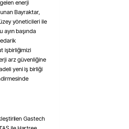
gelen enerji
lunan Bayraktar,
üzey yöneticileri ile
Bu ayın başında
tedarik
işbirliğimizi
rji arz güvenliğine
li yeni iş birliği
endirmesinde
kleştirilen Gastech
TAŞ ile Hartree