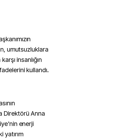
aşkanımızın
tin, umutsuzluklara
 karşı insanlığın
delerini kullandı.
asının
a Direktörü Anna
ye'nin enerji
i yatırım