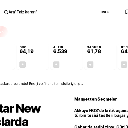
Ara
"
Faiz kararı
"
Ctrl K
RA
GBP
ALTIN
XAGUSD
BTC
64,19
6.539
61,78
64
+0,05%
+0,15%
+0,66%
-0,42%
0,03
0,09
42,74
-0,26
larda bulundu! Enerji ve finans temsilcileriyle iş
Manşetten Seçmeler
tar New
Akkuyu NGS'de kritik aşama:
türbin tesisi testleri başarı
larda
tamamlandı
Gabar’da tarihi zirve: Günlü