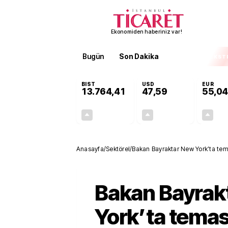
Ekonomiden haberiniz var!
Bugün
Son Dakika
Finans
EKST
BIST
USD
EUR
13.764,41
47,59
55,04
+0,45%
+0,06%
61,28
0,03
Anasayfa
/
Sektörel
/
Bakan Bayraktar New York’ta temas
birliği gündeme geldi
Bakan Bayrak
York’ta temas