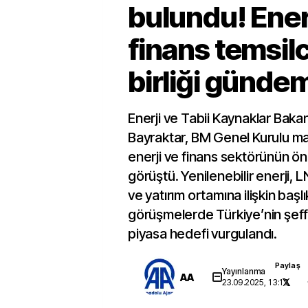
bulundu! Ener
finans temsilci
birliği günde
Enerji ve Tabii Kaynaklar Baka
Bayraktar, BM Genel Kurulu ma
enerji ve finans sektörünün ön
görüştü. Yenilenebilir enerji, L
ve yatırım ortamına ilişkin başlık
görüşmelerde Türkiye’nin şeffa
piyasa hedefi vurgulandı.
Paylaş
Yayınlanma
AA
23.09.2025, 13:13