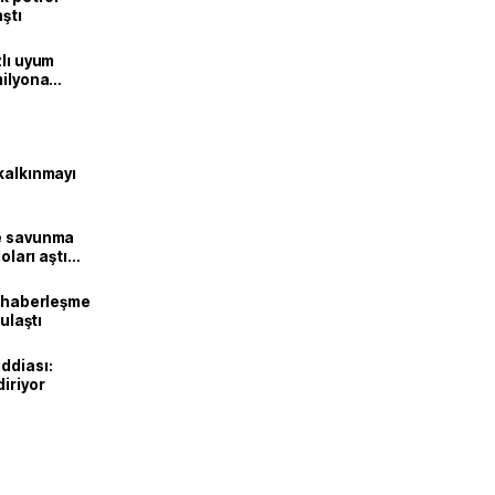
aştı
zlı uyum
milyona
kalkınmayı
ne savunma
oları aştı
k haberleşme
 ulaştı
ddiası:
diriyor