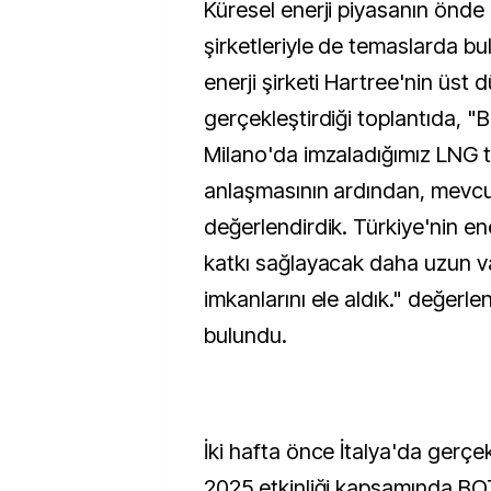
Küresel enerji piyasanın önde 
şirketleriyle de temaslarda bu
enerji şirketi Hartree'nin üst d
gerçekleştirdiği toplantıda, "
Milano'da imzaladığımız LNG 
anlaşmasının ardından, mevcut 
değerlendirdik. Türkiye'nin ene
katkı sağlayacak daha uzun vade
imkanlarını ele aldık." değerl
bulundu.
İki hafta önce İtalya'da gerçe
2025 etkinliği kapsamında BO