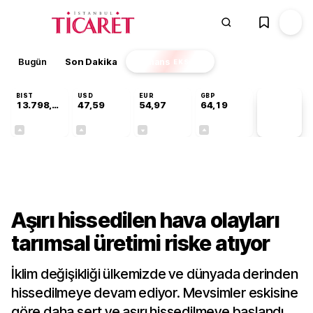
Bugün
Son Dakika
Finans
EKSTRA
BIST
USD
EUR
GBP
13.798,82
47,59
54,97
64,19
PİYASA
VERİLERİ
+0,70%
+0,05%
-0,08%
+0,15%
Sektörel
Aşırı hissedilen hava olayları
tarımsal üretimi riske atıyor
İklim değişikliği ülkemizde ve dünyada derinden
hissedilmeye devam ediyor. Mevsimler eskisine
göre daha sert ve aşırı hissedilmeye başlandı.