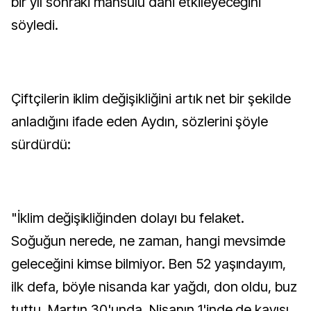
bir yıl sonraki mahsulü dahi etkileyeceğini
söyledi.
Çiftçilerin iklim değişikliğini artık net bir şekilde
anladığını ifade eden Aydın, sözlerini şöyle
sürdürdü:
"İklim değişikliğinden dolayı bu felaket.
Soğuğun nerede, ne zaman, hangi mevsimde
geleceğini kimse bilmiyor. Ben 52 yaşındayım,
ilk defa, böyle nisanda kar yağdı, don oldu, buz
tuttu. Martın 30'unda, Nisanın 1'inde de kayısı