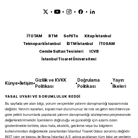
•
•
•
•
İTOTAM
BTM
SoftITo
Kitap İstanbul
Teknopark İstanbul
İDTM İstanbul
İTOSAM
Cemile Sultan Tesisleri
ICVB
İstanbul Ticaret Üniversitesi
Gizlilik ve KVKK
Doğrulama
Yayın
Künye
•
İletişim
•
•
•
Politikası
Politikası
İlkeleri
YASAL UYARI VE SORUMLULUK REDDİ
Bu sayfada yer alan bilgi, yorum ve içerikler yatırım danışmanlığı kapsamında
değildir. Yatırım kararları, kişisel mali durumunuz ile risk ve getiri tercihlerinize
göre yetkili kurumlarla yapılacak yatırım danışmanlığı sözleşmesi çerçevesinde
değerlendirilmelidir. İçeriklerin doğruluğu ve güncelliği için azami özen
gösterilmekle birlikte, olası hata, eksiklik, gecikme veya bu bilgilerin
kullanımından doğabilecek zararlardan İstanbul Ticaret Odası sorumlu değildir.
BIST isim ve logosu ile Borsa İstanbul A.Ş. adına açıklanan tüm bilgi ve verilerin