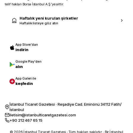
telif hakları Borsa İstanbul A.Ş.’ye aittir.
Haftalık yeni kurulan şirketler
Haftalık listeye göz atın
App Store'dan
indirin
Google Play'den
alın
App Galeri ile
keşfedin
İstanbul Ticaret Gazetesi · Reşadiye Cad. Eminönü 34112 Fatih/
İstanbul
iletisim@istanbulticaretgazetesi.com
+90 212 467 65 15
© 2026 İstanbul Ticaret Gazetesi · Tüm hakları saklıdır · Bir İstanbul