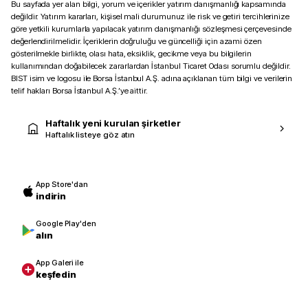
Bu sayfada yer alan bilgi, yorum ve içerikler yatırım danışmanlığı kapsamında
değildir. Yatırım kararları, kişisel mali durumunuz ile risk ve getiri tercihlerinize
göre yetkili kurumlarla yapılacak yatırım danışmanlığı sözleşmesi çerçevesinde
değerlendirilmelidir. İçeriklerin doğruluğu ve güncelliği için azami özen
gösterilmekle birlikte, olası hata, eksiklik, gecikme veya bu bilgilerin
kullanımından doğabilecek zararlardan İstanbul Ticaret Odası sorumlu değildir.
BIST isim ve logosu ile Borsa İstanbul A.Ş. adına açıklanan tüm bilgi ve verilerin
telif hakları Borsa İstanbul A.Ş.’ye aittir.
Haftalık yeni kurulan şirketler
Haftalık listeye göz atın
App Store'dan
indirin
Google Play'den
alın
App Galeri ile
keşfedin