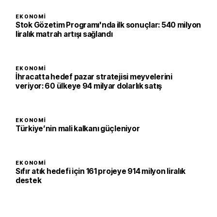
EKONOMI
Stok Gözetim Programı'nda ilk sonuçlar: 540 milyon
liralık matrah artışı sağlandı
EKONOMI
İhracatta hedef pazar stratejisi meyvelerini
veriyor: 60 ülkeye 94 milyar dolarlık satış
EKONOMI
Türkiye’nin mali kalkanı güçleniyor
EKONOMI
Sıfır atık hedefi için 161 projeye 914 milyon liralık
destek