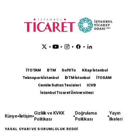
•
•
•
•
İTOTAM
BTM
SoftITo
Kitap İstanbul
Teknopark İstanbul
İDTM İstanbul
İTOSAM
Cemile Sultan Tesisleri
ICVB
İstanbul Ticaret Üniversitesi
Gizlilik ve KVKK
Doğrulama
Yayın
Künye
•
İletişim
•
•
•
Politikası
Politikası
İlkeleri
YASAL UYARI VE SORUMLULUK REDDİ