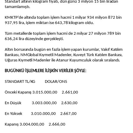
Standart altının kilogram fiyatı, dün günü 3 milyon 15 bin liradan
tamamlamıştı.
KMKTP'de altında toplam işlem hacmi 1 milyar 934 milyon 872 bin
937,95 lira, işlem miktarı ise 643,78 kilogram oldu.
Tüm metallerde toplam işlem hacmi de 2 milyar 27 milyon 789 bin
636,24 lira düzeyinde gerçekleşti.
Altın borsasında bugün en fazla işlem yapan kurumlar, Vakıf Katılım
Bankası, NMGlobal Kıymetli Madenler, Kuveyt Türk Katılım Bankası,
Uğuras Kıymetli Madenler ile Atanur Kuyumculuk olarak sıralandı.
BUGÜNKÜ İŞLEMLERE İLİŞKİN VERİLER ŞÖYLE:
STANDART TL/KG DOLAR/ONS
Önceki Kapanış 3.015.000,00 2.661,00
En Düşük 3.003.000,00 2.630,00
En Yüksek 3.010.000,00 2.667,00
Kapanış 3.004.000,00 2.666,00