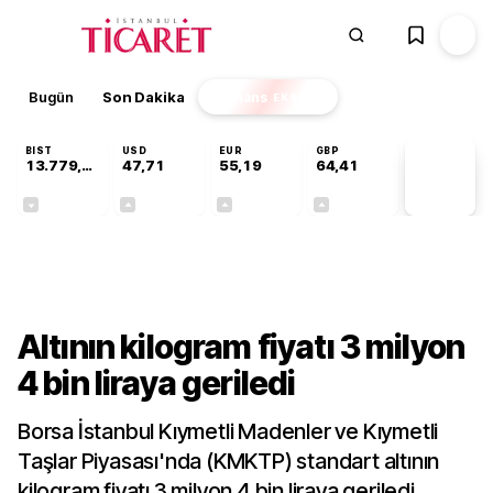
Bugün
Son Dakika
Finans
EKSTRA
BIST
USD
EUR
GBP
13.779,39
47,71
55,19
64,41
PİYASA
VERİLERİ
-0,14%
+0,18%
+0,32%
+0,38%
Ekonomi
Altının kilogram fiyatı 3 milyon
4 bin liraya geriledi
Borsa İstanbul Kıymetli Madenler ve Kıymetli
Taşlar Piyasası'nda (KMKTP) standart altının
kilogram fiyatı 3 milyon 4 bin liraya geriledi.