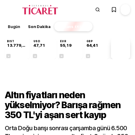
Bugün
Son Dakika
Finans
EKSTRA
BIST
USD
EUR
GBP
13.779,39
47,71
55,19
64,41
PİYASA
VERİLERİ
-0,14%
+0,18%
+0,32%
+0,38%
Finans
Altın fiyatları neden
yükselmiyor? Barışa rağmen
350 TL'yi aşan sert kayıp
Orta Doğu barışı sonrası çarşamba günü 6.500