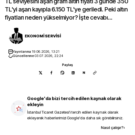
TL seviyesini aşan gram altın fiyatı 3 günde 350
TL'yi aşan kayıpla 6.150 TL'ye geriledi. Peki altın
fiyatları neden yükselmiyor? İşte cevabı...
EKONOMİ SERVİSİ
Yayınlanma
19.06.2026, 13:21
Güncellenme
03.07.2026, 22:24
Paylaş
N
Google'da bizi tercih edilen kaynak olarak
ekleyin
İstanbul Ticaret Gazetesi
'i tercih edilen kaynak olarak
ekleyerek haberlerimizi Google'da daha sık görebilirsiniz.
Kaynak ekle
Nasıl çalışır?
›