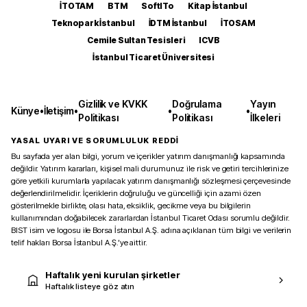
İTOTAM
BTM
SoftITo
Kitap İstanbul
Teknopark İstanbul
İDTM İstanbul
İTOSAM
Cemile Sultan Tesisleri
ICVB
İstanbul Ticaret Üniversitesi
Gizlilik ve KVKK
Doğrulama
Yayın
Künye
•
İletişim
•
•
•
Politikası
Politikası
İlkeleri
YASAL UYARI VE SORUMLULUK REDDİ
Bu sayfada yer alan bilgi, yorum ve içerikler yatırım danışmanlığı kapsamında
değildir. Yatırım kararları, kişisel mali durumunuz ile risk ve getiri tercihlerinize
göre yetkili kurumlarla yapılacak yatırım danışmanlığı sözleşmesi çerçevesinde
değerlendirilmelidir. İçeriklerin doğruluğu ve güncelliği için azami özen
gösterilmekle birlikte, olası hata, eksiklik, gecikme veya bu bilgilerin
kullanımından doğabilecek zararlardan İstanbul Ticaret Odası sorumlu değildir.
BIST isim ve logosu ile Borsa İstanbul A.Ş. adına açıklanan tüm bilgi ve verilerin
telif hakları Borsa İstanbul A.Ş.’ye aittir.
Haftalık yeni kurulan şirketler
Haftalık listeye göz atın