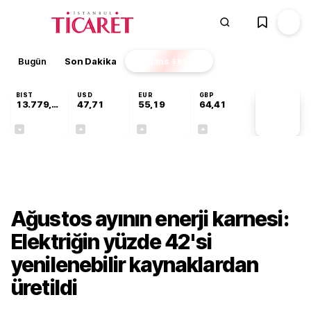
Bugün
Son Dakika
Finans
EKSTRA
BIST
USD
EUR
GBP
13.779,39
47,71
55,19
64,41
PİYASA
VERİLERİ
-0,14%
+0,18%
+0,32%
+0,38%
Sektörel
Ağustos ayının enerji karnesi:
Elektriğin yüzde 42'si
yenilenebilir kaynaklardan
üretildi