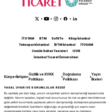
•
•
•
•
İTOTAM
BTM
SoftITo
Kitap İstanbul
Teknopark İstanbul
İDTM İstanbul
İTOSAM
Cemile Sultan Tesisleri
ICVB
İstanbul Ticaret Üniversitesi
Gizlilik ve KVKK
Doğrulama
Yayın
Künye
•
İletişim
•
•
•
Politikası
Politikası
İlkeleri
YASAL UYARI VE SORUMLULUK REDDİ
Bu sayfada yer alan bilgi, yorum ve içerikler yatırım danışmanlığı kapsamında
değildir. Yatırım kararları, kişisel mali durumunuz ile risk ve getiri tercihlerinize
göre yetkili kurumlarla yapılacak yatırım danışmanlığı sözleşmesi çerçevesinde
değerlendirilmelidir. İçeriklerin doğruluğu ve güncelliği için azami özen
gösterilmekle birlikte, olası hata, eksiklik, gecikme veya bu bilgilerin