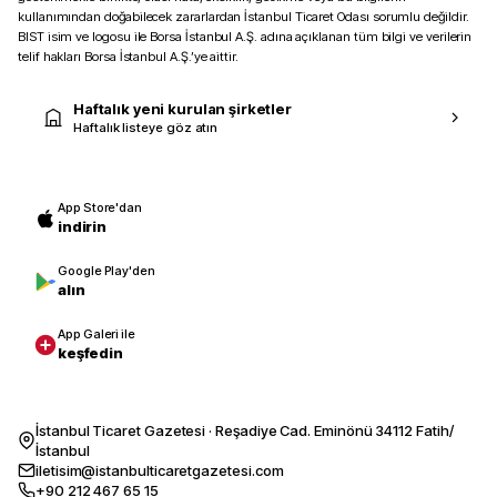
kullanımından doğabilecek zararlardan İstanbul Ticaret Odası sorumlu değildir.
BIST isim ve logosu ile Borsa İstanbul A.Ş. adına açıklanan tüm bilgi ve verilerin
telif hakları Borsa İstanbul A.Ş.’ye aittir.
Haftalık yeni kurulan şirketler
Haftalık listeye göz atın
App Store'dan
indirin
Google Play'den
alın
App Galeri ile
keşfedin
İstanbul Ticaret Gazetesi · Reşadiye Cad. Eminönü 34112 Fatih/
İstanbul
iletisim@istanbulticaretgazetesi.com
+90 212 467 65 15