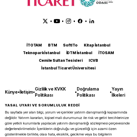
•
•
•
•
İTOTAM
BTM
SoftITo
Kitap İstanbul
Teknopark İstanbul
İDTM İstanbul
İTOSAM
Cemile Sultan Tesisleri
ICVB
İstanbul Ticaret Üniversitesi
Gizlilik ve KVKK
Doğrulama
Yayın
Künye
•
İletişim
•
•
•
Politikası
Politikası
İlkeleri
YASAL UYARI VE SORUMLULUK REDDİ
Bu sayfada yer alan bilgi, yorum ve içerikler yatırım danışmanlığı kapsamında
değildir. Yatırım kararları, kişisel mali durumunuz ile risk ve getiri tercihlerinize
göre yetkili kurumlarla yapılacak yatırım danışmanlığı sözleşmesi çerçevesinde
değerlendirilmelidir. İçeriklerin doğruluğu ve güncelliği için azami özen
gösterilmekle birlikte, olası hata, eksiklik, gecikme veya bu bilgilerin