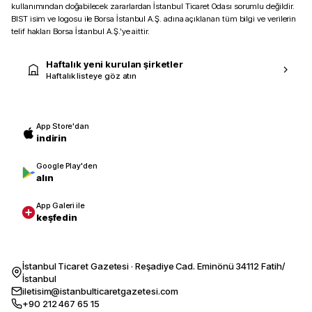
kullanımından doğabilecek zararlardan İstanbul Ticaret Odası sorumlu değildir.
BIST isim ve logosu ile Borsa İstanbul A.Ş. adına açıklanan tüm bilgi ve verilerin
telif hakları Borsa İstanbul A.Ş.’ye aittir.
Haftalık yeni kurulan şirketler
Haftalık listeye göz atın
App Store'dan
indirin
Google Play'den
alın
App Galeri ile
keşfedin
İstanbul Ticaret Gazetesi · Reşadiye Cad. Eminönü 34112 Fatih/
İstanbul
iletisim@istanbulticaretgazetesi.com
+90 212 467 65 15