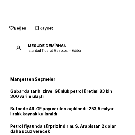
Beğen
Kaydet
MESUDE DEMİRHAN
İstanbul Ticaret Gazetesi – Editör
Manşetten Seçmeler
Gabar’da tarihi zirve: Günlük petrol üretimi 83 bin
300 varile ulaştı
Bütçede AR-GE payı verileri açıklandı: 253,5 milyar
liralık kaynak kullanıldı
Petrol fiyatında sürpriz indirim: S. Arabistan 2 dolar
daha ucuz verecek