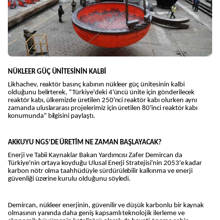
NÜKLEER GÜÇ ÜNİTESİNİN KALBİ
Likhachev, reaktör basınç kabının nükleer güç ünitesinin kalbi
olduğunu belirterek, “Türkiye'deki 4'üncü ünite için gönderilecek
reaktör kabı, ülkemizde üretilen 250'nci reaktör kabı olurken aynı
zamanda uluslararası projelerimiz için üretilen 80'inci reaktör kabı
konumunda” bilgisini paylaştı.
AKKUYU NGS’DE ÜRETİM NE ZAMAN BAŞLAYACAK?
Enerji ve Tabii Kaynaklar Bakan Yardımcısı Zafer Demircan da
Türkiye'nin ortaya koyduğu Ulusal Enerji Stratejisi'nin 2053'e kadar
karbon nötr olma taahhüdüyle sürdürülebilir kalkınma ve enerji
güvenliği üzerine kurulu olduğunu söyledi.
Demircan, nükleer enerjinin, güvenilir ve düşük karbonlu bir kaynak
olmasının yanında daha geniş kapsamlı teknolojik ilerleme ve