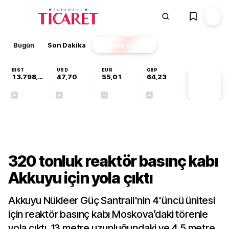
Bugün
Son Dakika
Finans
EKSTRA
BIST
USD
EUR
GBP
13.798,82
47,70
55,01
64,23
PİYASA
VERİLERİ
+0,70%
+0,16%
+0,00%
+0,09%
Sektörel
320 tonluk reaktör basınç kabı
Akkuyu için yola çıktı
Akkuyu Nükleer Güç Santrali'nin 4'üncü ünitesi
için reaktör basınç kabı Moskova’daki törenle
yola çıktı. 13 metre uzunluğundaki ve 4,5 metre