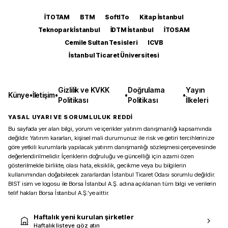
İTOTAM
BTM
SoftITo
Kitap İstanbul
Teknopark İstanbul
İDTM İstanbul
İTOSAM
Cemile Sultan Tesisleri
ICVB
İstanbul Ticaret Üniversitesi
Gizlilik ve KVKK
Doğrulama
Yayın
Künye
•
İletişim
•
•
•
Politikası
Politikası
İlkeleri
YASAL UYARI VE SORUMLULUK REDDİ
Bu sayfada yer alan bilgi, yorum ve içerikler yatırım danışmanlığı kapsamında
değildir. Yatırım kararları, kişisel mali durumunuz ile risk ve getiri tercihlerinize
göre yetkili kurumlarla yapılacak yatırım danışmanlığı sözleşmesi çerçevesinde
değerlendirilmelidir. İçeriklerin doğruluğu ve güncelliği için azami özen
gösterilmekle birlikte, olası hata, eksiklik, gecikme veya bu bilgilerin
kullanımından doğabilecek zararlardan İstanbul Ticaret Odası sorumlu değildir.
BIST isim ve logosu ile Borsa İstanbul A.Ş. adına açıklanan tüm bilgi ve verilerin
telif hakları Borsa İstanbul A.Ş.’ye aittir.
Haftalık yeni kurulan şirketler
Haftalık listeye göz atın