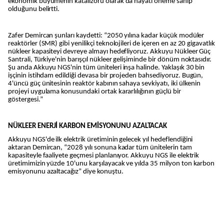
ekonomik büyümenin katalizörü olarak da hayati öneme sahip
olduğunu belirtti.
Zafer Demircan şunları kaydetti: “2050 yılına kadar küçük modüler
reaktörler (SMR) gibi yenilikçi teknolojileri de içeren en az 20 gigavatlık
nükleer kapasiteyi devreye almayı hedefliyoruz. Akkuyu Nükleer Güç
Santrali, Türkiye'nin barışçıl nükleer gelişiminde bir dönüm noktasıdır.
Şu anda Akkuyu NGS'nin tüm üniteleri inşa halinde. Yaklaşık 30 bin
işçinin istihdam edildiği devasa bir projeden bahsediyoruz. Bugün,
4'üncü güç ünitesinin reaktör kabının sahaya sevkiyatı, iki ülkenin
projeyi uygulama konusundaki ortak kararlılığının güçlü bir
göstergesi.”
NÜKLEER ENERJİ KARBON EMİSYONUNU AZALTACAK
Akkuyu NGS'de ilk elektrik üretiminin gelecek yıl hedeflendiğini
aktaran Demircan, “2028 yılı sonuna kadar tüm ünitelerin tam
kapasiteyle faaliyete geçmesi planlanıyor. Akkuyu NGS ile elektrik
üretimimizin yüzde 10'unu karşılayacak ve yılda 35 milyon ton karbon
emisyonunu azaltacağız” diye konuştu.