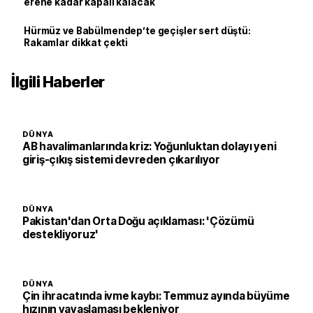
erene kadar kapalı kalacak
Hürmüz ve Babülmendep’te geçişler sert düştü:
Rakamlar dikkat çekti
İlgili Haberler
DÜNYA
AB havalimanlarında kriz: Yoğunluktan dolayı yeni
giriş-çıkış sistemi devreden çıkarılıyor
DÜNYA
Pakistan'dan Orta Doğu açıklaması: 'Çözümü
destekliyoruz'
DÜNYA
Çin ihracatında ivme kaybı: Temmuz ayında büyüme
hızının yavaşlaması bekleniyor