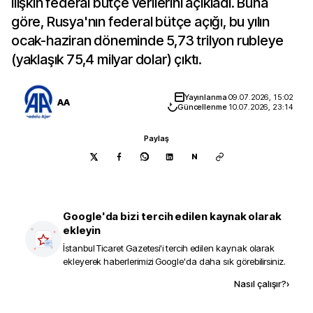
ilişkin federal bütçe verilerini açıkladı. Buna
göre, Rusya'nın federal bütçe açığı, bu yılın
ocak-haziran döneminde 5,73 trilyon rubleye
(yaklaşık 75,4 milyar dolar) çıktı.
Yayınlanma
09.07.2026, 15:02
AA
Güncellenme
10.07.2026, 23:14
Paylaş
N
Google'da bizi tercih edilen kaynak olarak
ekleyin
İstanbul Ticaret Gazetesi
'i tercih edilen kaynak olarak
ekleyerek haberlerimizi Google'da daha sık görebilirsiniz.
Kaynak ekle
Nasıl çalışır?
›