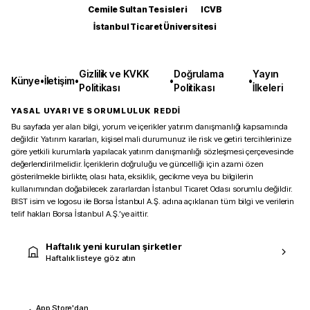
Cemile Sultan Tesisleri
ICVB
İstanbul Ticaret Üniversitesi
Gizlilik ve KVKK
Doğrulama
Yayın
Künye
•
İletişim
•
•
•
Politikası
Politikası
İlkeleri
YASAL UYARI VE SORUMLULUK REDDİ
Bu sayfada yer alan bilgi, yorum ve içerikler yatırım danışmanlığı kapsamında
değildir. Yatırım kararları, kişisel mali durumunuz ile risk ve getiri tercihlerinize
göre yetkili kurumlarla yapılacak yatırım danışmanlığı sözleşmesi çerçevesinde
değerlendirilmelidir. İçeriklerin doğruluğu ve güncelliği için azami özen
gösterilmekle birlikte, olası hata, eksiklik, gecikme veya bu bilgilerin
kullanımından doğabilecek zararlardan İstanbul Ticaret Odası sorumlu değildir.
BIST isim ve logosu ile Borsa İstanbul A.Ş. adına açıklanan tüm bilgi ve verilerin
telif hakları Borsa İstanbul A.Ş.’ye aittir.
Haftalık yeni kurulan şirketler
Haftalık listeye göz atın
App Store'dan