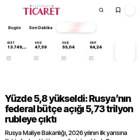
Bugün
Son Dakika
Finans
EKSTRA
BIST
USD
EUR
GBP
13.749,18
47,59
55,04
64,24
PİYASA
VERİLERİ
+0,34%
+0,06%
+0,05%
+0,22%
Dünya
Yüzde 5,8 yükseldi: Rusya’nın
federal bütçe açığı 5,73 trilyon
rubleye çıktı
Rusya Maliye Bakanlığı, 2026 yılının ilk yarısına