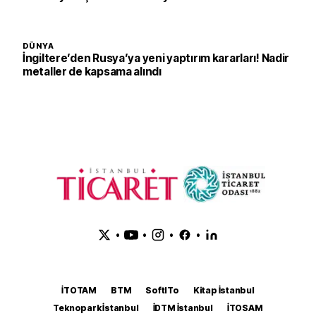
DÜNYA
İngiltere’den Rusya’ya yeni yaptırım kararları! Nadir
metaller de kapsama alındı
•
•
•
•
İTOTAM
BTM
SoftITo
Kitap İstanbul
Teknopark İstanbul
İDTM İstanbul
İTOSAM