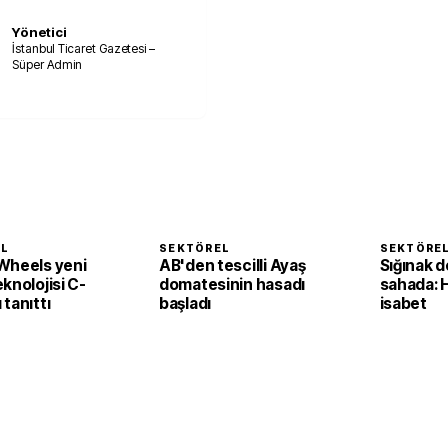
Yönetici
İstanbul Ticaret Gazetesi –
Süper Admin
EL
SEKTÖREL
SEKTÖRE
Wheels yeni
AB'den tescilli Ayaş
Sığınak d
knolojisi C-
domatesinin hasadı
sahada: 
tanıttı
başladı
isabet