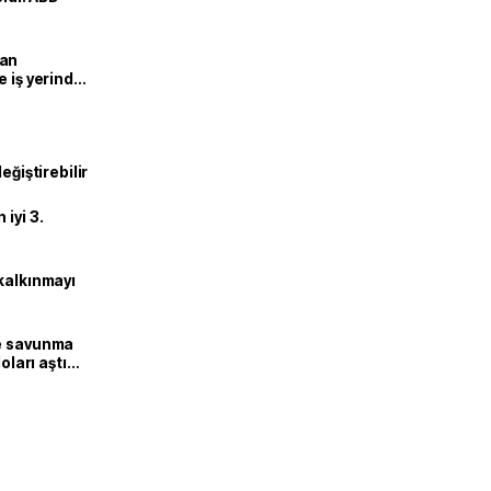
man
e iş yerinde
eğiştirebilir
iyi 3.
kalkınmayı
ne savunma
oları aştı