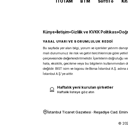
İTOTAM
BTM
SoftITo
Kit
Künye
•
İletişim
•
Gizlilik ve KVKK Politikası
•
Doğr
YASAL UYARI VE SORUMLULUK REDDİ
Bu sayfada yer alan bilgi, yorum ve içerikler yatırım danışm
mali durumunuz ile risk ve getiri tercihlerinize göre yetk
çerçevesinde değerlendirilmelidir. İçeriklerin doğruluğu ve
hata, eksiklik, gecikme veya bu bilgilerin kullanımından 
değildir. BIST isim ve logosu ile Borsa İstanbul A.Ş. adına a
İstanbul A.Ş.’ye aittir.
Haftalık yeni kurulan şirketler
Haftalık listeye göz atın
İstanbul Ticaret Gazetesi · Reşadiye Cad. Emin
© 2026