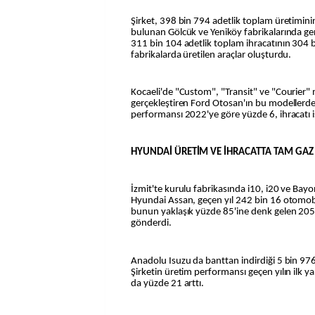
Şirket, 398 bin 794 adetlik toplam üretimini
bulunan Gölcük ve Yeniköy fabrikalarında ger
311 bin 104 adetlik toplam ihracatının 304 b
fabrikalarda üretilen araçlar oluşturdu.
Kocaeli'de "Custom", "Transit" ve "Courier" 
gerçekleştiren Ford Otosan'ın bu modellerd
performansı 2022'ye göre yüzde 6, ihracatı i
HYUNDAİ ÜRETİM VE İHRACATTA TAM GA
İzmit'te kurulu fabrikasında i10, i20 ve Bay
Hyundai Assan, geçen yıl 242 bin 16 otomobi
bunun yaklaşık yüzde 85'ine denk gelen 205
gönderdi.
Anadolu Isuzu da banttan indirdiği 5 bin 976 
Şirketin üretim performansı geçen yılın ilk ya
da yüzde 21 arttı.