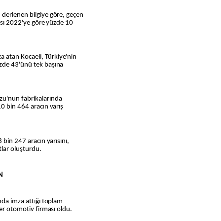
 derlenen bilgiye göre, geçen
ayısı 2022'ye göre yüzde 10
atan Kocaeli, Türkiye'nin
üzde 43'ünü tek başına
zu'nun fabrikalarında
10 bin 464 aracın varış
 bin 247 aracın yarısını,
tlar oluşturdu.
N
nda imza attığı toplam
der otomotiv firması oldu.