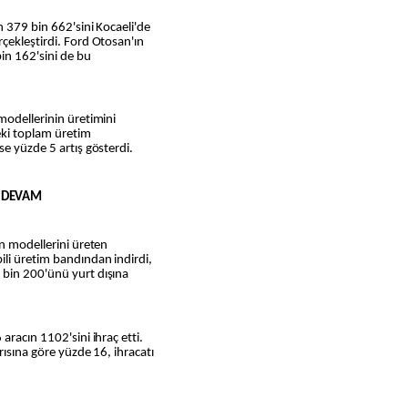
n 379 bin 662'sini Kocaeli'de
çekleştirdi. Ford Otosan'ın
in 162'sini de bu
modellerinin üretimini
eki toplam üretim
se yüzde 5 artış gösterdi.
Z DEVAM
on modellerini üreten
li üretim bandından indirdi,
 bin 200'ünü yurt dışına
aracın 1102'sini ihraç etti.
rısına göre yüzde 16, ihracatı