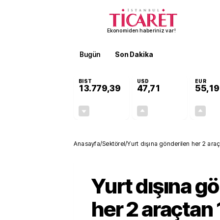
Ekonomiden haberiniz var!
Bugün
Son Dakika
Finans
EKST
BIST
USD
EUR
13.779,39
47,71
55,19
-0,14%
+0,18%
-19,42
0,09
Anasayfa
/
Sektörel
/
Yurt dışına gönderilen her 2 araçt
Yurt dışına g
her 2 araçtan 1