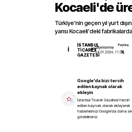
Kocaeli'de üre
Türkiye'nin geçen yıl yurt dışına
yarısı Kocaeli'deki fabrikalarda 
İSTANBUL
Paylaş
Yayınlanma
İ
TICARET
24.01.2024, 11:36
GAZETESI
Google'da bizi tercih
edilen kaynak olarak
ekleyin
İstanbul Ticaret Gazetesi
'i tercih
edilen kaynak olarak ekleyerek
haberlerimizi Google'da daha sı
görebilirsiniz.