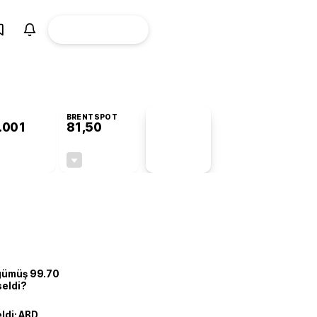
ÜYE
CANLI BORSA
Girişi
BRENTSPOT
.001
81,50
PİYASA
VERİLERİ
+1,09%
-1,55%
+0,00
-1,28
 gümüş 99.70
seldi?
eldi: ABD