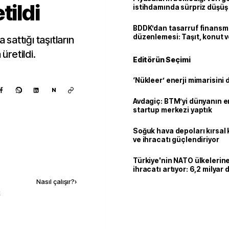
tildi
istihdamında sürpriz düşüş
BDDK’dan tasarruf finans
düzenlemesi: Taşıt, konut v
 sattığı taşıtların
limitler değişti
üretildi.
Editörün Seçimi
‘Nükleer’ enerji mimarisini d
N
Avdagiç: BTM’yi dünyanın en 
startup merkezi yaptık
Soğuk hava depoları kırsal 
ve ihracatı güçlendiriyor
Kaynak ekle
Türkiye'nin NATO ülkeleri
ihracatı artıyor: 6,2 milyar d
milyar doları aştı
Nasıl çalışır?
›
k