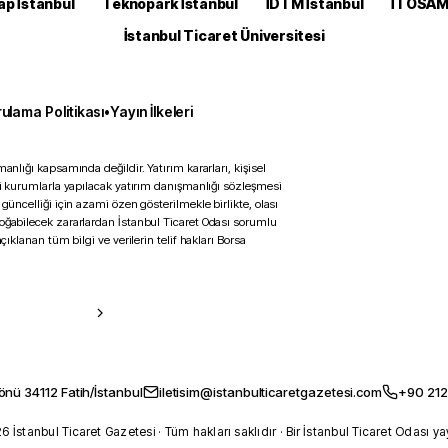
ap İstanbul
Teknopark İstanbul
İDTM İstanbul
İTOSA
İstanbul Ticaret Üniversitesi
ulama Politikası
•
Yayın İlkeleri
anlığı kapsamında değildir. Yatırım kararları, kişisel
ili kurumlarla yapılacak yatırım danışmanlığı sözleşmesi
 güncelliği için azami özen gösterilmekle birlikte, olası
doğabilecek zararlardan İstanbul Ticaret Odası sorumlu
çıklanan tüm bilgi ve verilerin telif hakları Borsa
önü 34112 Fatih/İstanbul
iletisim@istanbulticaretgazetesi.com
+90 212
 İstanbul Ticaret Gazetesi · Tüm hakları saklıdır · Bir İstanbul Ticaret Odası ya