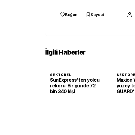
Beğen
Kaydet
İlgili Haberler
SEKTÖREL
SEKTÖR
SunExpress’ten yolcu
Maxion 
rekoru: Bir günde 72
yüzey te
bin 340 kişi
GUARD’ı 