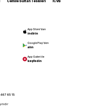
M
Cemile Sultan Tesisleri
ICVB
App Store'dan
indirin
Google Play'den
alın
App Galeri ile
keşfedin
 467 65 15
yınıdır