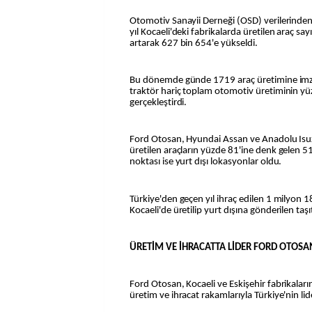
Otomotiv Sanayii Derneği (OSD) verilerinden
yıl Kocaeli'deki fabrikalarda üretilen araç s
artarak 627 bin 654'e yükseldi.
Bu dönemde günde 1719 araç üretimine imza 
traktör hariç toplam otomotiv üretiminin y
gerçekleştirdi.
Ford Otosan, Hyundai Assan ve Anadolu Isu
üretilen araçların yüzde 81'ine denk gelen 5
noktası ise yurt dışı lokasyonlar oldu.
Türkiye'den geçen yıl ihraç edilen 1 milyon 18
Kocaeli'de üretilip yurt dışına gönderilen taşı
ÜRETİM VE İHRACATTA LİDER FORD OTOSA
Ford Otosan, Kocaeli ve Eskişehir fabrikaları
üretim ve ihracat rakamlarıyla Türkiye'nin li