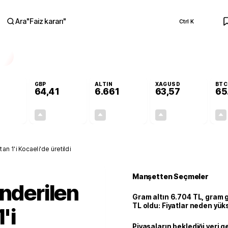
Ara
"
Faiz kararı
"
Ctrl K
RA
GBP
ALTIN
XAGUSD
BTC
64,41
6.661
63,57
65
+0,32%
+0,38%
+2,59%
+3,37%
0,18
0,24
167,96
2,07
an 1'i Kocaeli'de üretildi
Manşetten Seçmeler
önderilen
Gram altın 6.704 TL, gram
TL oldu: Fiyatlar neden yük
'i
Piyasaların beklediği veri g