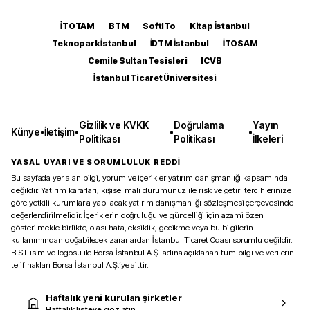
İTOTAM
BTM
SoftITo
Kitap İstanbul
Teknopark İstanbul
İDTM İstanbul
İTOSAM
Cemile Sultan Tesisleri
ICVB
İstanbul Ticaret Üniversitesi
Gizlilik ve KVKK
Doğrulama
Yayın
Künye
•
İletişim
•
•
•
Politikası
Politikası
İlkeleri
YASAL UYARI VE SORUMLULUK REDDİ
Bu sayfada yer alan bilgi, yorum ve içerikler yatırım danışmanlığı kapsamında
değildir. Yatırım kararları, kişisel mali durumunuz ile risk ve getiri tercihlerinize
göre yetkili kurumlarla yapılacak yatırım danışmanlığı sözleşmesi çerçevesinde
değerlendirilmelidir. İçeriklerin doğruluğu ve güncelliği için azami özen
gösterilmekle birlikte, olası hata, eksiklik, gecikme veya bu bilgilerin
kullanımından doğabilecek zararlardan İstanbul Ticaret Odası sorumlu değildir.
BIST isim ve logosu ile Borsa İstanbul A.Ş. adına açıklanan tüm bilgi ve verilerin
telif hakları Borsa İstanbul A.Ş.’ye aittir.
Haftalık yeni kurulan şirketler
Haftalık listeye göz atın