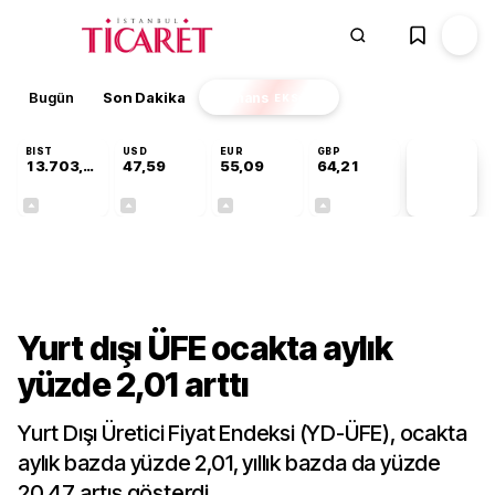
Bugün
Son Dakika
Finans
EKSTRA
BIST
USD
EUR
GBP
13.703,13
47,59
55,09
64,21
PİYASA
VERİLERİ
+0,11%
+0,05%
+0,15%
+0,17%
Ekonomi
Yurt dışı ÜFE ocakta aylık
yüzde 2,01 arttı
Yurt Dışı Üretici Fiyat Endeksi (YD-ÜFE), ocakta
aylık bazda yüzde 2,01, yıllık bazda da yüzde
20,47 artış gösterdi.