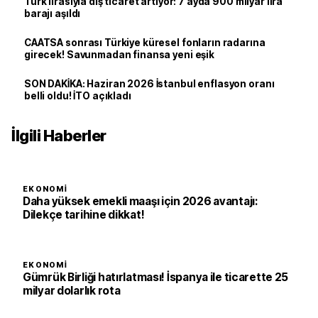
Türk lirasıyla dış ticaret artıyor: 7 ayda 900 milyar lira
barajı aşıldı
CAATSA sonrası Türkiye küresel fonların radarına
girecek! Savunmadan finansa yeni eşik
SON DAKİKA: Haziran 2026 İstanbul enflasyon oranı
belli oldu! İTO açıkladı
İlgili Haberler
EKONOMI
Daha yüksek emekli maaşı için 2026 avantajı:
Dilekçe tarihine dikkat!
EKONOMI
Gümrük Birliği hatırlatması! İspanya ile ticarette 25
milyar dolarlık rota