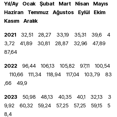
Yıl/Ay
Ocak
Şubat
Mart
Nisan
Mayıs
Haziran
Temmuz
Ağustos
Eylül
Ekim
Kasım
Aralık
2021
32,51
28,27
33,19
35,31
39,6
4
3,72
41,89
30,81
28,87
32,96
47,89
87,64
2022
96,44
106,13
105,82
97,11
100,54
110,66
111,34
118,94
117,04
103,79
83
,66
49,9
2023
50,98
48,13
40,35
40,1
32,13
3
9,92
60,32
59,24
57,25
57,25
59,15
5
8,4