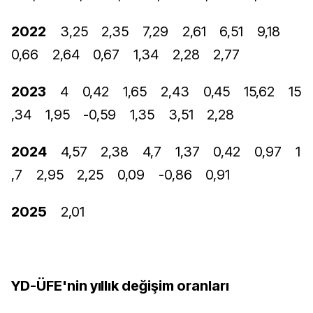
2022
3,25
2,35
7,29
2,61
6,51
9,18
0,66
2,64
0,67
1,34
2,28
2,77
2023
4
0,42
1,65
2,43
0,45
15,62
15
,34
1,95
-0,59
1,35
3,51
2,28
2024
4,57
2,38
4,7
1,37
0,42
0,97
1
,7
2,95
2,25
0,09
-0,86
0,91
2025
2,01
YD-ÜFE'nin yıllık değişim oranları