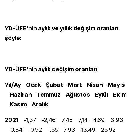
YD-ÜFE'nin aylık ve yıllık değişim oranları
şöyle:
YD-ÜFE'nin aylık değişim oranları
Yıl/Ay
Ocak
Şubat
Mart
Nisan
Mayıs
Haziran
Temmuz
Ağustos
Eylül
Ekim
Kasım
Aralık
2021
-1,37
-2,46
7,45
7,14
4,69
3,93
0,34
-0,92
1,55
7,93
13,49
25,92