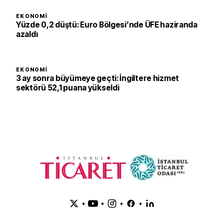
EKONOMI
Yüzde 0,2 düştü: Euro Bölgesi’nde ÜFE haziranda
azaldı
EKONOMI
3 ay sonra büyümeye geçti: İngiltere hizmet
sektörü 52,1 puana yükseldi
•
•
•
•