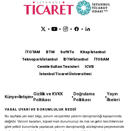
•
•
•
•
İTOTAM
BTM
SoftITo
Kitap İstanbul
Teknopark İstanbul
İDTM İstanbul
İTOSAM
Cemile Sultan Tesisleri
ICVB
İstanbul Ticaret Üniversitesi
Gizlilik ve KVKK
Doğrulama
Yayın
Künye
•
İletişim
•
•
•
Politikası
Politikası
İlkeleri
YASAL UYARI VE SORUMLULUK REDDİ
Bu sayfada yer alan bilgi, yorum ve içerikler yatırım danışmanlığı kapsamında
değildir. Yatırım kararları, kişisel mali durumunuz ile risk ve getiri tercihlerinize
göre yetkili kurumlarla yapılacak yatırım danışmanlığı sözleşmesi çerçevesinde