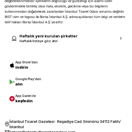
değerlendirilmelidir. İçeriklerin doğruluğu ve güncelliği için azami özen
gösterilmekle birlikte, olası hata, eksiklik, gecikme veya bu bilgilerin
kullanımından doğabilecek zararlardan İstanbul Ticaret Odası sorumlu değildir.
BIST isim ve logosu ile Borsa İstanbul A.Ş. adına açıklanan tüm bilgi ve verilerin
telif hakları Borsa İstanbul A.Ş.’ye aittir.
Haftalık yeni kurulan şirketler
Haftalık listeye göz atın
App Store'dan
indirin
Google Play'den
alın
App Galeri ile
keşfedin
İstanbul Ticaret Gazetesi · Reşadiye Cad. Eminönü 34112 Fatih/
İstanbul