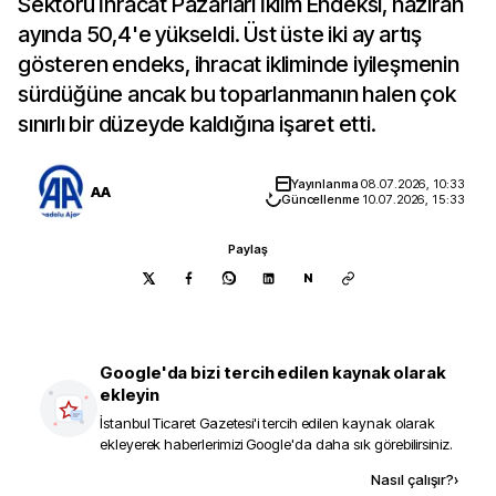
Sektörü İhracat Pazarları İklim Endeksi, haziran
ayında 50,4'e yükseldi. Üst üste iki ay artış
gösteren endeks, ihracat ikliminde iyileşmenin
sürdüğüne ancak bu toparlanmanın halen çok
sınırlı bir düzeyde kaldığına işaret etti.
Yayınlanma
08.07.2026, 10:33
AA
Güncellenme
10.07.2026, 15:33
Paylaş
N
Google'da bizi tercih edilen kaynak olarak
ekleyin
İstanbul Ticaret Gazetesi
'i tercih edilen kaynak olarak
ekleyerek haberlerimizi Google'da daha sık görebilirsiniz.
Kaynak ekle
Nasıl çalışır?
›