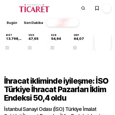
Bugün
Son Dakika
Finans
EKSTRA
BIST
USD
EUR
GBP
13.798,82
47,65
54,94
64,07
PİYASA
VERİLERİ
+0,70%
+0,04%
-0,13%
-0,16%
Ekonomi
İhracat ikliminde iyileşme: İSO
Türkiye İhracat Pazarları İklim
Endeksi 50,4 oldu
İstanbul Sanayi Odası (İSO) Türkiye İmalat