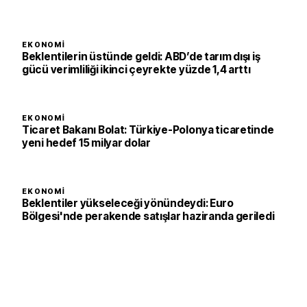
EKONOMI
Beklentilerin üstünde geldi: ABD’de tarım dışı iş
gücü verimliliği ikinci çeyrekte yüzde 1,4 arttı
EKONOMI
Ticaret Bakanı Bolat: Türkiye-Polonya ticaretinde
yeni hedef 15 milyar dolar
EKONOMI
Beklentiler yükseleceği yönündeydi: Euro
Bölgesi'nde perakende satışlar haziranda geriledi