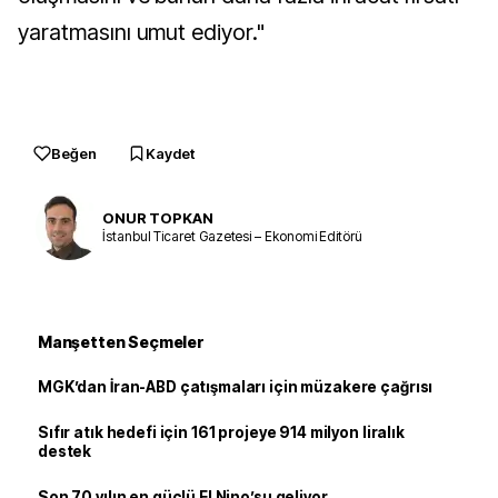
yaratmasını umut ediyor."
Beğen
Kaydet
ONUR TOPKAN
İstanbul Ticaret Gazetesi – Ekonomi Editörü
Manşetten Seçmeler
MGK’dan İran-ABD çatışmaları için müzakere çağrısı
Sıfır atık hedefi için 161 projeye 914 milyon liralık
destek
Son 70 yılın en güçlü El Nino’su geliyor