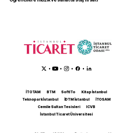
•
•
•
•
İTOTAM
BTM
SoftITo
Kitap İstanbul
Teknopark İstanbul
İDTM İstanbul
İTOSAM
Cemile Sultan Tesisleri
ICVB
İstanbul Ticaret Üniversitesi