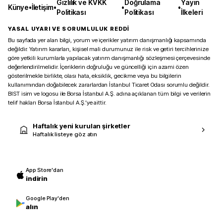
Gizlilik ve KVKK
Doğrulama
Yayın
Künye
•
İletişim
•
•
•
Politikası
Politikası
İlkeleri
YASAL UYARI VE SORUMLULUK REDDİ
Bu sayfada yer alan bilgi, yorum ve içerikler yatırım danışmanlığı kapsamında
değildir. Yatırım kararları, kişisel mali durumunuz ile risk ve getiri tercihlerinize
göre yetkili kurumlarla yapılacak yatırım danışmanlığı sözleşmesi çerçevesinde
değerlendirilmelidir. İçeriklerin doğruluğu ve güncelliği için azami özen
gösterilmekle birlikte, olası hata, eksiklik, gecikme veya bu bilgilerin
kullanımından doğabilecek zararlardan İstanbul Ticaret Odası sorumlu değildir.
BIST isim ve logosu ile Borsa İstanbul A.Ş. adına açıklanan tüm bilgi ve verilerin
telif hakları Borsa İstanbul A.Ş.’ye aittir.
Haftalık yeni kurulan şirketler
Haftalık listeye göz atın
App Store'dan
indirin
Google Play'den
alın