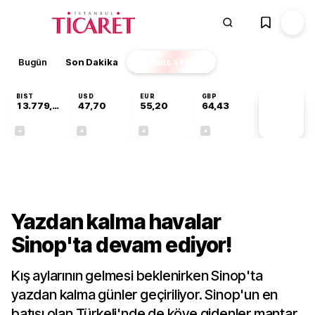
Bugün
Son Dakika
Finans
EKSTRA
BIST
USD
EUR
GBP
13.779,39
47,70
55,20
64,43
PİYASA
VERİLERİ
-0,14%
+0,15%
+0,34%
+0,40%
Kültür-Sanat
Yazdan kalma havalar
Sinop'ta devam ediyor!
Kış aylarının gelmesi beklenirken Sinop'ta
yazdan kalma günler geçiriliyor. Sinop'un en
batısı olan Türkeli'nde de köye gidenler mantar