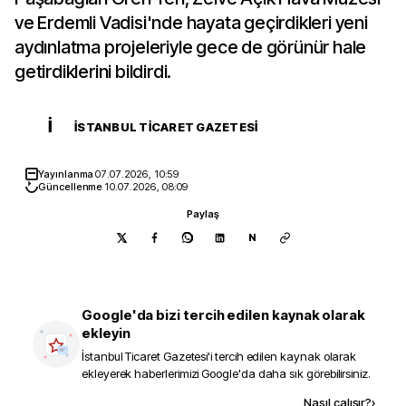
ve Erdemli Vadisi'nde hayata geçirdikleri yeni
aydınlatma projeleriyle gece de görünür hale
getirdiklerini bildirdi.
İ
İSTANBUL TICARET GAZETESI
Yayınlanma
07.07.2026, 10:59
Güncellenme
10.07.2026, 08:09
Paylaş
N
Google'da bizi tercih edilen kaynak olarak
ekleyin
İstanbul Ticaret Gazetesi
'i tercih edilen kaynak olarak
ekleyerek haberlerimizi Google'da daha sık görebilirsiniz.
Kaynak ekle
Nasıl çalışır?
›