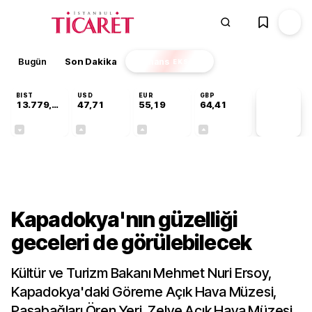
Bugün
Son Dakika
Finans
EKSTRA
BIST
USD
EUR
GBP
13.779,39
47,71
55,19
64,41
PİYASA
VERİLERİ
-0,14%
+0,18%
+0,32%
+0,38%
Kültür-Sanat
Kapadokya'nın güzelliği
geceleri de görülebilecek
Kültür ve Turizm Bakanı Mehmet Nuri Ersoy,
Kapadokya'daki Göreme Açık Hava Müzesi,
Paşabağları Ören Yeri, Zelve Açık Hava Müzesi