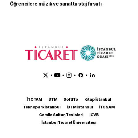
Öğrencilere müzik ve sanatta staj fırsatı
•
•
•
•
İTOTAM
BTM
SoftITo
Kitap İstanbul
Teknopark İstanbul
İDTM İstanbul
İTOSAM
Cemile Sultan Tesisleri
ICVB
İstanbul Ticaret Üniversitesi