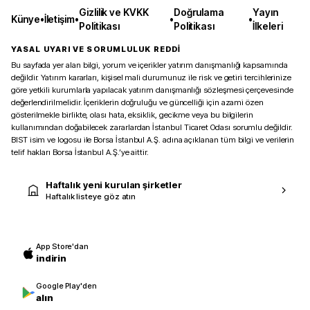
Gizlilik ve KVKK
Doğrulama
Yayın
Künye
•
İletişim
•
•
•
Politikası
Politikası
İlkeleri
YASAL UYARI VE SORUMLULUK REDDİ
Bu sayfada yer alan bilgi, yorum ve içerikler yatırım danışmanlığı kapsamında
değildir. Yatırım kararları, kişisel mali durumunuz ile risk ve getiri tercihlerinize
göre yetkili kurumlarla yapılacak yatırım danışmanlığı sözleşmesi çerçevesinde
değerlendirilmelidir. İçeriklerin doğruluğu ve güncelliği için azami özen
gösterilmekle birlikte, olası hata, eksiklik, gecikme veya bu bilgilerin
kullanımından doğabilecek zararlardan İstanbul Ticaret Odası sorumlu değildir.
BIST isim ve logosu ile Borsa İstanbul A.Ş. adına açıklanan tüm bilgi ve verilerin
telif hakları Borsa İstanbul A.Ş.’ye aittir.
Haftalık yeni kurulan şirketler
Haftalık listeye göz atın
App Store'dan
indirin
Google Play'den
alın