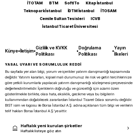
İTOTAM
BTM
SoftITo
Kitap İstanbul
Teknopark İstanbul
İDTM İstanbul
İTOSAM
Cemile Sultan Tesisleri
ICVB
İstanbul Ticaret Üniversitesi
Gizlilik ve KVKK
Doğrulama
Yayın
Künye
•
İletişim
•
•
•
Politikası
Politikası
İlkeleri
YASAL UYARI VE SORUMLULUK REDDİ
Bu sayfada yer alan bilgi, yorum ve içerikler yatırım danışmanlığı kapsamında
değildir. Yatırım kararları, kişisel mali durumunuz ile risk ve getiri tercihlerinize
göre yetkili kurumlarla yapılacak yatırım danışmanlığı sözleşmesi çerçevesinde
değerlendirilmelidir. İçeriklerin doğruluğu ve güncelliği için azami özen
gösterilmekle birlikte, olası hata, eksiklik, gecikme veya bu bilgilerin
kullanımından doğabilecek zararlardan İstanbul Ticaret Odası sorumlu değildir.
BIST isim ve logosu ile Borsa İstanbul A.Ş. adına açıklanan tüm bilgi ve verilerin
telif hakları Borsa İstanbul A.Ş.’ye aittir.
Haftalık yeni kurulan şirketler
Haftalık listeye göz atın