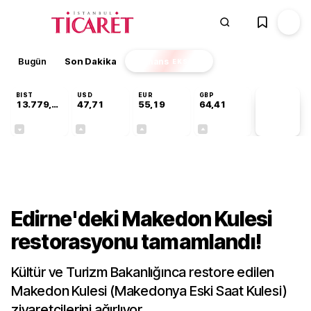
Bugün
Son Dakika
Finans
EKSTRA
BIST
USD
EUR
GBP
13.779,39
47,71
55,19
64,41
PİYASA
VERİLERİ
-0,14%
+0,18%
+0,32%
+0,38%
Kültür-Sanat
Edirne'deki Makedon Kulesi
restorasyonu tamamlandı!
Kültür ve Turizm Bakanlığınca restore edilen
Makedon Kulesi (Makedonya Eski Saat Kulesi)
ziyaretçilerini ağırlıyor.