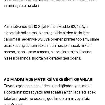
sınırını aşarsa ne olur?
Yasal süvence (5510 Sayılı Kanun Madde 82/4): Aynı
sigortalılık haline tabi olacak şekilde birden fazla işte
çalışılması nedeniyle SGK’ya ödenen primler toplamı, prime
esas kazanç üst sınırı üzerinden hesaplanacak miktarı
aşarsa, aşan kısmın tamamı, sigortalının talebi üzerine
hissesi oranında sigortalıya defaten geri ödenir.
ADIM ADIM İADE MATRİKSİ VE KESİNTİ ORANLARI
Tavanı aşan primlerin iadesi kendiliğinden yapılmaz;
sigortalının bizzat yazılı müracaatı şarttır. İade edilecek
tutarlara gecikme cezası, gecikme zammı veya faiz
yürütülmez.