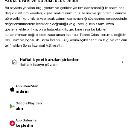
YASAL UYARI VE SORUMLULUK REDDİ
Bu sayfada yer alan bilgi, yorum ve içerikler yatırım danışmanlığı kapsamında
değildir. Yatırım kararları, kişisel mali durumunuz ile risk ve getiri tercihlerinize
göre yetkili kurumlarla yapılacak yatırım danışmanlığı sözleşmesi çerçevesinde
değerlendirilmelidir. İçeriklerin doğruluğu ve güncelliği için azami özen
gösterilmekle birlikte, olası hata, eksiklik, gecikme veya bu bilgilerin
kullanımından doğabilecek zararlardan İstanbul Ticaret Odası sorumlu değildir.
BIST isim ve logosu ile Borsa İstanbul A.Ş. adına açıklanan tüm bilgi ve verilerin
telif hakları Borsa İstanbul A.Ş.’ye aittir.
Haftalık yeni kurulan şirketler
Haftalık listeye göz atın
App Store'dan
indirin
Google Play'den
alın
App Galeri ile
keşfedin