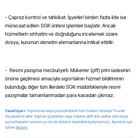
- Çapraz kontrol ve tahkikat: İşyerleri birden fazla ilde ise
müracaat edilen SGK ünitesi işlemleri başlatır. Ancak
hizmetlerin sıhhatini ve doğruluğunu incelemek üzere
dosya, kurumun denetim elemanlarına intikal ettirilir.
- Resmi yazışma mecburiyeti: Mükerrer (çift) prim iadesinin
önüne geçilmesi amacıyla sigortalının hizmet bildiriminin
bulunduğu diğer tüm illerdeki SGK müdürlükleriyle resmi
yazışmalar tamamlanmadan para kasadan çıkmaz.
Yasal Uyarı:
Yayınlanan köşe yazısı/haberin tüm hakları
İstanbul Ticaret
Gazetesi
'ne aittir. Kaynak gösterilse veya habere aktif link verilse dahi köşe
yazısı/haberin tamamı ya da bir bölümü kesinlikle kullanılamaz. Ayrıntılar için
lütfen
tıklayın
.