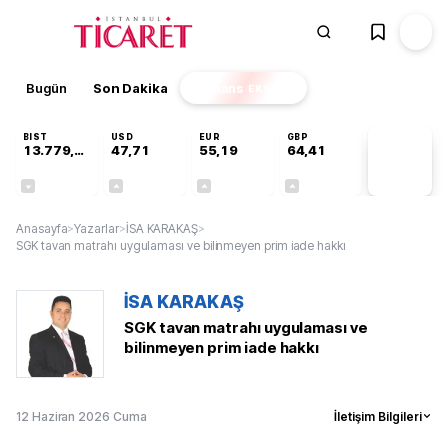
Bugün
Son Dakika
Finans
EKSTRA
BIST
USD
EUR
GBP
13.779,39
47,71
55,19
64,41
PİYASA
VERİLERİ
-0,14%
+0,18%
+0,32%
+0,38%
Anasayfa
>
Yazarlar
>
İSA KARAKAŞ
>
SGK tavan matrahı uygulaması ve bilinmeyen prim iade hakkı
İSA KARAKAŞ
SGK tavan matrahı uygulaması ve
bilinmeyen prim iade hakkı
12 Haziran 2026 Cuma
İletişim Bilgileri