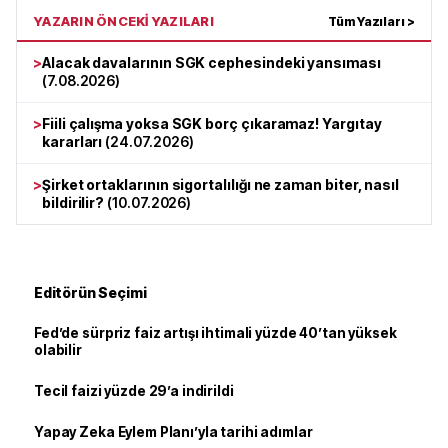
YAZARIN ÖNCEKİ YAZILARI
Tüm Yazıları >
>
Alacak davalarının SGK cephesindeki yansıması
(
7.08.2026
)
>
Fiili çalışma yoksa SGK borç çıkaramaz! Yargıtay
kararları
(
24.07.2026
)
>
Şirket ortaklarının sigortalılığı ne zaman biter, nasıl
bildirilir?
(
10.07.2026
)
Editörün Seçimi
Fed’de sürpriz faiz artışı ihtimali yüzde 40’tan yüksek
olabilir
Tecil faizi yüzde 29’a indirildi
Yapay Zeka Eylem Planı’yla tarihi adımlar