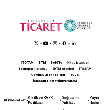
•
•
•
•
İTOTAM
BTM
SoftITo
Kitap İstanbul
Teknopark İstanbul
İDTM İstanbul
İTOSAM
Cemile Sultan Tesisleri
ICVB
İstanbul Ticaret Üniversitesi
Gizlilik ve KVKK
Doğrulama
Yayın
Künye
•
İletişim
•
•
•
Politikası
Politikası
İlkeleri