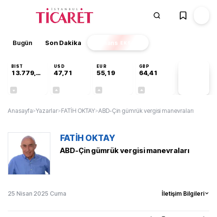
Bugün
Son Dakika
Finans
EKSTRA
BIST
USD
EUR
GBP
13.779,39
47,71
55,19
64,41
PİYASA
VERİLERİ
-0,14%
+0,18%
+0,32%
+0,38%
Anasayfa
>
Yazarlar
>
FATİH OKTAY
>
ABD-Çin gümrük vergisi manevraları
FATİH OKTAY
ABD-Çin gümrük vergisi manevraları
25 Nisan 2025 Cuma
İletişim Bilgileri