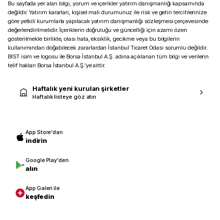
Bu sayfada yer alan bilgi, yorum ve içerikler yatırım danışmanlığı kapsamında
değildir. Yatırım kararları, kişisel mali durumunuz ile risk ve getiri tercihlerinize
göre yetkili kurumlarla yapılacak yatırım danışmanlığı sözleşmesi çerçevesinde
değerlendirilmelidir. İçeriklerin doğruluğu ve güncelliği için azami özen
gösterilmekle birlikte, olası hata, eksiklik, gecikme veya bu bilgilerin
kullanımından doğabilecek zararlardan İstanbul Ticaret Odası sorumlu değildir.
BIST isim ve logosu ile Borsa İstanbul A.Ş. adına açıklanan tüm bilgi ve verilerin
telif hakları Borsa İstanbul A.Ş.’ye aittir.
Haftalık yeni kurulan şirketler
Haftalık listeye göz atın
App Store'dan
indirin
Google Play'den
alın
App Galeri ile
keşfedin