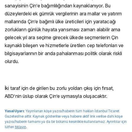
sanayisinin Çin’e bağımlılığından kaynaklanıyor. Bu
düzeylerdeki ek gümrük vergilerinin ara mallar ve yatırım
mallarında Çin’e bağımlı ülke üreticileri için yaratacağı
zorlukların günlük hayata yansıması zaman alabilir ama
gelecek yıl ara seçime girecek ülkede seçmenlerin Çin
kaynaklı bileşen ve hizmetlerle üretilen cep telefonları ve
bilgisayarlarının bir anda pahalanması politik olarak riskli
olurdu.
İki taraf için de girilen bu zorlu yoldan çıkış için fırsat,
ABD’nin üslup olarak Çin’e uymasıyla oluşacaktır.
Yasal Uyarı:
Yayınlanan köşe yazısı/haberin tüm hakları
İstanbul Ticaret
Gazetesi
'ne aittir. Kaynak gösterilse veya habere aktif link verilse dahi köşe
yazısı/haberin tamamı ya da bir bölümü kesinlikle kullanılamaz. Ayrıntılar için
lütfen
tıklayın
.