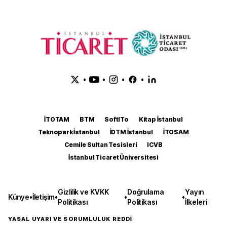
•
•
•
•
İTOTAM
BTM
SoftITo
Kitap İstanbul
Teknopark İstanbul
İDTM İstanbul
İTOSAM
Cemile Sultan Tesisleri
ICVB
İstanbul Ticaret Üniversitesi
Gizlilik ve KVKK
Doğrulama
Yayın
Künye
•
İletişim
•
•
•
Politikası
Politikası
İlkeleri
YASAL UYARI VE SORUMLULUK REDDİ