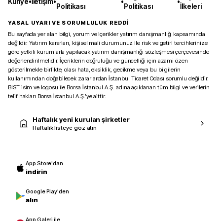
Künye
•
İletişim
•
•
•
Politikası
Politikası
İlkeleri
YASAL UYARI VE SORUMLULUK REDDİ
Bu sayfada yer alan bilgi, yorum ve içerikler yatırım danışmanlığı kapsamında
değildir. Yatırım kararları, kişisel mali durumunuz ile risk ve getiri tercihlerinize
göre yetkili kurumlarla yapılacak yatırım danışmanlığı sözleşmesi çerçevesinde
değerlendirilmelidir. İçeriklerin doğruluğu ve güncelliği için azami özen
gösterilmekle birlikte, olası hata, eksiklik, gecikme veya bu bilgilerin
kullanımından doğabilecek zararlardan İstanbul Ticaret Odası sorumlu değildir.
BIST isim ve logosu ile Borsa İstanbul A.Ş. adına açıklanan tüm bilgi ve verilerin
telif hakları Borsa İstanbul A.Ş.’ye aittir.
Haftalık yeni kurulan şirketler
Haftalık listeye göz atın
App Store'dan
indirin
Google Play'den
alın
App Galeri ile