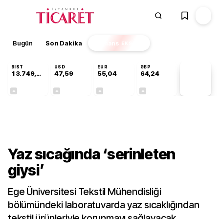
Bugün
Son Dakika
Finans
EKSTRA
BIST
USD
EUR
GBP
13.749,18
47,59
55,04
64,24
PİYASA
VERİLERİ
+0,34%
+0,06%
+0,05%
+0,22%
Teknoloji
Yaz sıcağında ‘serinleten
giysi’
Ege Üniversitesi Tekstil Mühendisliği
bölümündeki laboratuvarda yaz sıcaklığından
tekstil ürünleriyle korunmayı sağlayacak