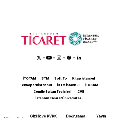
•
•
•
•
İTOTAM
BTM
SoftITo
Kitap İstanbul
Teknopark İstanbul
İDTM İstanbul
İTOSAM
Cemile Sultan Tesisleri
ICVB
İstanbul Ticaret Üniversitesi
Gizlilik ve KVKK
Doğrulama
Yayın