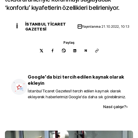
‘konforlu’ kıyafetlerin özellikleri belirleniyor.
İSTANBUL TICARET
İ
Yayınlanma
21.10.2022, 10:13
GAZETESI
Paylaş
N
Google'da bizi tercih edilen kaynak olarak
ekleyin
İstanbul Ticaret Gazetesi
'i tercih edilen kaynak olarak
ekleyerek haberlerimizi Google'da daha sık görebilirsiniz.
Kaynak ekle
Nasıl çalışır?
›