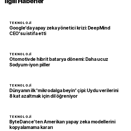
İlgili Haberler
TEKNOLOJI
Google’da yapay zeka yönetici krizi: DeepMind
CEO'su istifa etti
TEKNOLOJI
Otomotivde hibrit batarya dönemi: Daha ucuz
Sodyum-iyon piller
TEKNOLOJI
Dünyanın ilk 'mikrodalga beyin' çipi: Uydu verilerini
8 kat azaltmak için dil öğreniyor
TEKNOLOJI
ByteDance’ten Amerikan yapay zeka modellerini
kopyalamama kararı