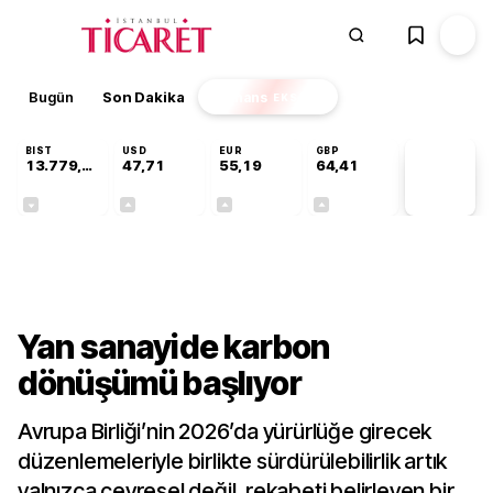
Bugün
Son Dakika
Finans
EKSTRA
BIST
USD
EUR
GBP
13.779,39
47,71
55,19
64,41
PİYASA
VERİLERİ
-0,14%
+0,18%
+0,32%
+0,38%
Sektörel
Yan sanayide karbon
dönüşümü başlıyor
Avrupa Birliği’nin 2026’da yürürlüğe girecek
düzenlemeleriyle birlikte sürdürülebilirlik artık
yalnızca çevresel değil, rekabeti belirleyen bir