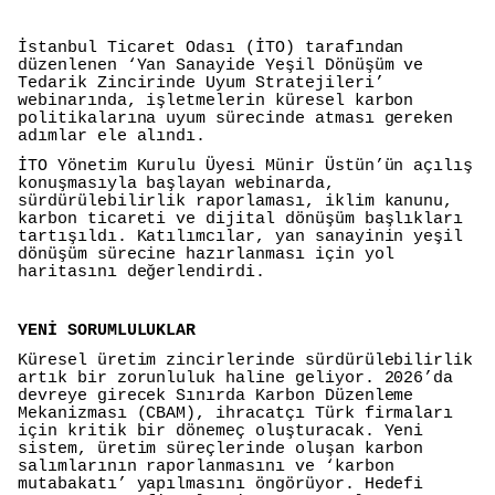
İstanbul Ticaret Odası (İTO) tarafından
düzenlenen ‘Yan Sanayide Yeşil Dönüşüm ve
Tedarik Zincirinde Uyum Stratejileri’
webinarında, işletmelerin küresel karbon
politikalarına uyum sürecinde atması gereken
adımlar ele alındı.
İTO Yönetim Kurulu Üyesi Münir Üstün’ün açılış
konuşmasıyla başlayan webinarda,
sürdürülebilirlik raporlaması, iklim kanunu,
karbon ticareti ve dijital dönüşüm başlıkları
tartışıldı. Katılımcılar, yan sanayinin yeşil
dönüşüm sürecine hazırlanması için yol
haritasını değerlendirdi.
YENİ SORUMLULUKLAR
Küresel üretim zincirlerinde sürdürülebilirlik
artık bir zorunluluk haline geliyor. 2026’da
devreye girecek Sınırda Karbon Düzenleme
Mekanizması (CBAM), ihracatçı Türk firmaları
için kritik bir dönemeç oluşturacak. Yeni
sistem, üretim süreçlerinde oluşan karbon
salımlarının raporlanmasını ve ‘karbon
mutabakatı’ yapılmasını öngörüyor. Hedefi