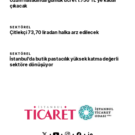
Üzüm hasadında günlük ücret 1.750 TL’ye kadar
çıkacak
SEKTÖREL
Çitlekçi 73,70 liradan halka arz edilecek
SEKTÖREL
İstanbul’da butik pastacılık yüksek katma değerli
sektöre dönüşüyor
•
•
•
•