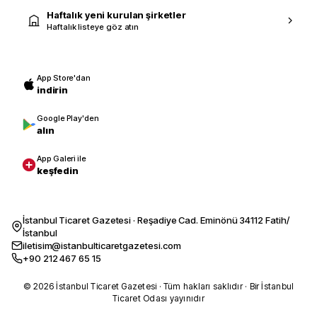
Haftalık yeni kurulan şirketler
Haftalık listeye göz atın
App Store'dan
indirin
Google Play'den
alın
App Galeri ile
keşfedin
İstanbul Ticaret Gazetesi · Reşadiye Cad. Eminönü 34112 Fatih/
İstanbul
iletisim@istanbulticaretgazetesi.com
+90 212 467 65 15
© 2026 İstanbul Ticaret Gazetesi · Tüm hakları saklıdır · Bir İstanbul
Ticaret Odası yayınıdır