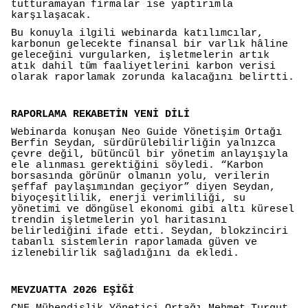
tutturamayan firmalar ise yaptırımla
karşılaşacak.
Bu konuyla ilgili webinarda katılımcılar,
karbonun gelecekte finansal bir varlık hâline
geleceğini vurgularken, işletmelerin artık
atık dahil tüm faaliyetlerini karbon verisi
olarak raporlamak zorunda kalacağını belirtti.
RAPORLAMA REKABETİN YENİ DİLİ
Webinarda konuşan Neo Guide Yönetişim Ortağı
Berfin Seydan, sürdürülebilirliğin yalnızca
çevre değil, bütüncül bir yönetim anlayışıyla
ele alınması gerektiğini söyledi. “Karbon
borsasında görünür olmanın yolu, verilerin
şeffaf paylaşımından geçiyor” diyen Seydan,
biyoçeşitlilik, enerji verimliliği, su
yönetimi ve döngüsel ekonomi gibi altı küresel
trendin işletmelerin yol haritasını
belirlediğini ifade etti. Seydan, blokzinciri
tabanlı sistemlerin raporlamada güven ve
izlenebilirlik sağladığını da ekledi.
MEVZUATTA 2026 EŞİĞİ