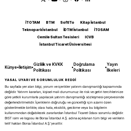
İTOTAM
BTM
SoftITo
Kitap İstanbul
Teknopark İstanbul
İDTM İstanbul
İTOSAM
Cemile Sultan Tesisleri
ICVB
İstanbul Ticaret Üniversitesi
Gizlilik ve KVKK
Doğrulama
Yayın
Künye
•
İletişim
•
•
•
Politikası
Politikası
İlkeleri
YASAL UYARI VE SORUMLULUK REDDİ
Bu sayfada yer alan bilgi, yorum ve içerikler yatırım danışmanlığı kapsamında
değildir. Yatırım kararları, kişisel mali durumunuz ile risk ve getiri tercihlerinize
göre yetkili kurumlarla yapılacak yatırım danışmanlığı sözleşmesi çerçevesinde
değerlendirilmelidir. İçeriklerin doğruluğu ve güncelliği için azami özen
gösterilmekle birlikte, olası hata, eksiklik, gecikme veya bu bilgilerin
kullanımından doğabilecek zararlardan İstanbul Ticaret Odası sorumlu değildir.
BIST isim ve logosu ile Borsa İstanbul A.Ş. adına açıklanan tüm bilgi ve verilerin
telif hakları Borsa İstanbul A.Ş.’ye aittir.