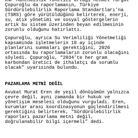
CNF Mühendislik Yönetici Ortağı Mehmet Turgut
Çopuroğlu da raporlamanın, Türkiye
Sürdürülebilirlik Raporlama Standartları’na
(TSRS) göre yürütüldüğünü belirterek, enerji,
su, atık yönetimi ve sosyal göstergelerin
artık bu sistem üzerinden beyan edilmesinin
zorunlu olduğunu hatırlattı.
Çopuroğlu, ayrıca Su Verimliliği Yönetmeliği
kapsamında işletmelerin 18 ay içinde
planlarını sunmaları gerektiğini, 2026
ortasında bu raporlamaların zorunlu olacağını
söyledi. Çopuroğlu, “2034’te her gram
karbondan üretici de ithalatçı da sorumlu
olacak” uyarısında bulundu.
PAZARLAMA METNİ DEĞİL
Avukat Murat Eren de yeşil dönüşümün yalnızca
çevre değil, aynı zamanda bir hukuk ve
yönetişim meselesi olduğunu vurguladı. Eren,
kurumlar arası koordinasyonun güçlendirilmesi
gerektiğini belirterek, “Sürdürülebilirlik
raporları pazarlama metni değil,
doğrulanabilir bilgi içermeli” dedi.