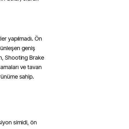
ler yapılmadı. Ön
tünleşen geniş
n, Shooting Brake
lamaları ve tavan
örünüme sahip.
iyon simidi, ön