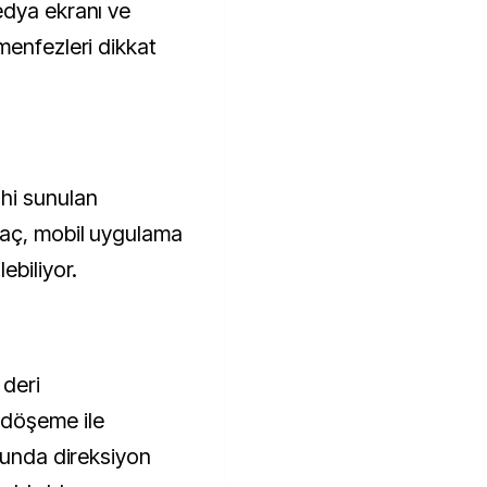
edya ekranı ve
menfezleri dikkat
hi sunulan
raç, mobil uygulama
ebiliyor.
 deri
döşeme ile
nunda direksiyon