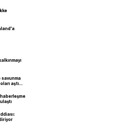
kke
nland'a
kalkınmayı
ne savunma
oları aştı
k haberleşme
 ulaştı
ddiası:
diriyor