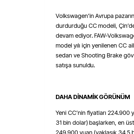
Volkswagen’in Avrupa pazarında üretimini
durdurduğu CC modeli, Çin’d
devam ediyor. FAW-Volkswage
model yılı için yenilenen CC ail
sedan ve Shooting Brake göv
satışa sunuldu.
DAHA DİNAMİK GÖRÜNÜM
Yeni CC’nin fiyatları 224.900 
31 bin dolar) başlarken, en üs
249.900 yuan (yaklaşık 34,5 b