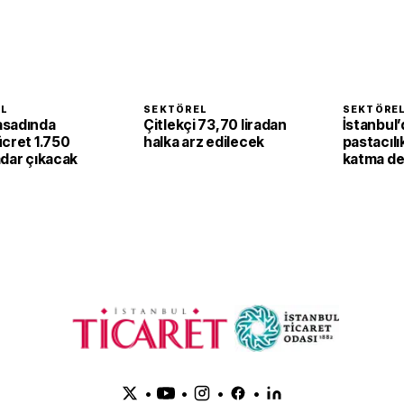
EL
SEKTÖREL
SEKTÖRE
asadında
Çitlekçi 73,70 liradan
İstanbul’
ücret 1.750
halka arz edilecek
pastacılı
adar çıkacak
katma de
dönüşüy
•
•
•
•