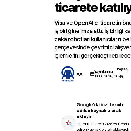
ticarete katılı
Visa ve OpenAI e-ticaretin ön
iş birliğine imza attı. İş birliğ
zekâ robotları kullanıcıların beli
çerçevesinde çevrimiçi alışve
işlemlerini gerçekleştirebilece
Paylaş
Yayınlanma
AA
11.06.2026, 16:49
Google'da bizi tercih
edilen kaynak olarak
ekleyin
İstanbul Ticaret Gazetesi
'i tercih
edilen kaynak olarak ekleyerek