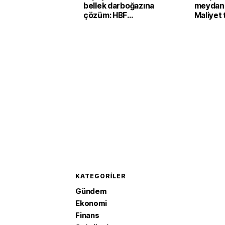
bellek darboğazına
meydan
çözüm: HBF
Maliyet 
teknolojisi
0.28 dol
KATEGORILER
Gündem
Ekonomi
Finans