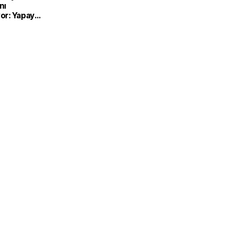
nı
yor: Yapay
metlerine
lığı