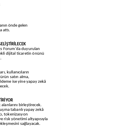
k
a attı.
ELİŞTİRİLECEK
ts Forum’da duyurulan
li dijital ticaretin önünü
.
rı, kullanıcıların
 ürün satın alma,
Ödeme ise yine yapay zekâ
lecek.
TİRİYOR
alanlarını birleştirecek.
onuşma tabanlı yapay zekâ
ı, tokenizasyon
e risk yönetimi altyapısıyla
ekleşmesini sağlayacak.