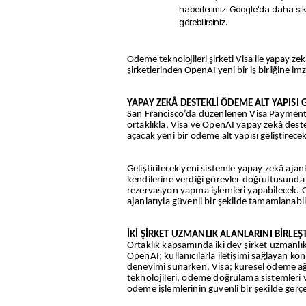
haberlerimizi Google'da daha sı
görebilirsiniz.
Ödeme teknolojileri şirketi Visa ile yapay zekanın önde gelen
şirketlerinden OpenAI yeni bir iş birliğine imz
YAPAY ZEKÂ DESTEKLİ ÖDEME ALT YAPISI G
San Francisco’da düzenlenen Visa Paymen
ortaklıkla, Visa ve OpenAI yapay zekâ destek
açacak yeni bir ödeme alt yapısı geliştirecek
Geliştirilecek yeni sistemle yapay zekâ ajanla
kendilerine verdiği görevler doğrultusunda
rezervasyon yapma işlemleri yapabilecek. 
ajanlarıyla güvenli bir şekilde tamamlanabi
İKİ ŞİRKET UZMANLIK ALANLARINI BİRLEŞ
Ortaklık kapsamında iki dev şirket uzmanlık 
OpenAI; kullanıcılarla iletişimi sağlayan k
deneyimi sunarken, Visa; küresel ödeme ağ
teknolojileri, ödeme doğrulama sistemleri v
ödeme işlemlerinin güvenli bir şekilde gerç