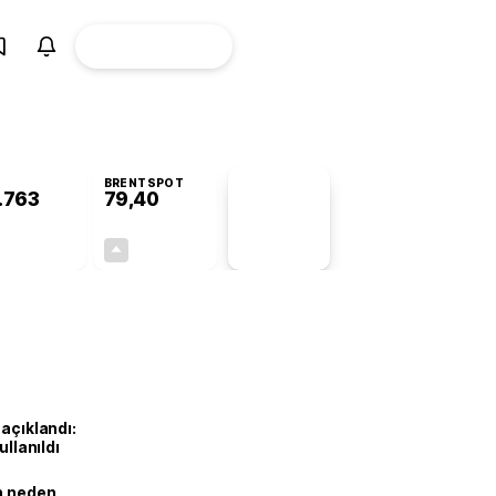
ÜYE
CANLI BORSA
Girişi
BRENTSPOT
.763
79,40
PİYASA
VERİLERİ
+0,80%
+0,62%
+0,00
0,49
 açıklandı:
ullanıldı
ın neden