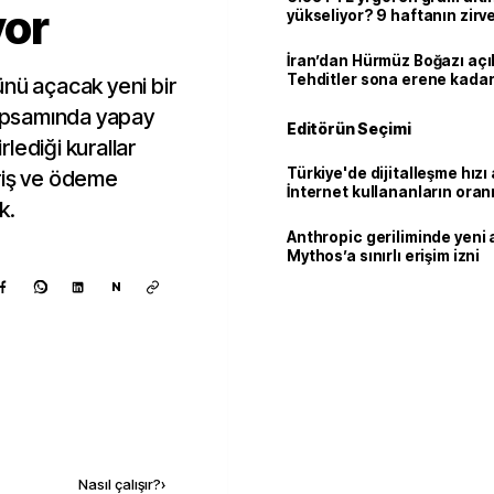
yor
yükseliyor? 9 haftanın zirv
İran’dan Hürmüz Boğazı açı
Tehditler sona erene kadar
ünü açacak yeni bir
kalacak
i kapsamında yapay
Editörün Seçimi
rlediği kurallar
Türkiye'de dijitalleşme hızı 
riş ve ödeme
İnternet kullananların oran
k.
92,3'e yükseldi
Anthropic geriliminde yeni 
Mythos’a sınırlı erişim izni
N
Kaynak ekle
Nasıl çalışır?
›