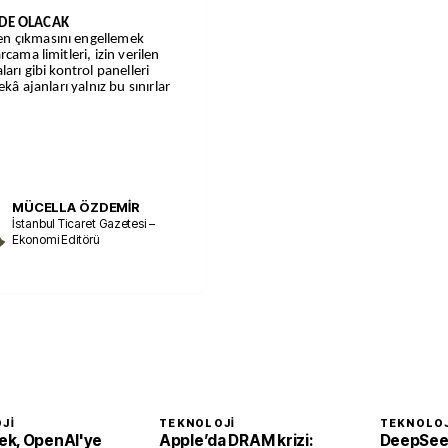
DE OLACAK
n çıkmasını engellemek
rcama limitleri, izin verilen
arı gibi kontrol panelleri
kâ ajanları yalnız bu sınırlar
MÜCELLA ÖZDEMİR
İstanbul Ticaret Gazetesi –
Ekonomi Editörü
JI
TEKNOLOJI
TEKNOLOJ
k, OpenAI'ye
Apple’da DRAM krizi:
DeepSeek