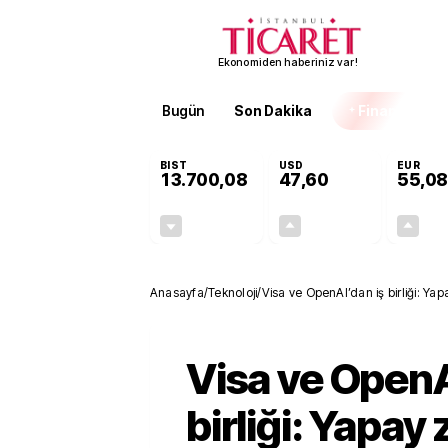
Ekonomiden haberiniz var!
Bugün
Son Dakika
Finans
EKST
BIST
USD
EUR
13.700,08
47,60
55,08
-0,02%
+0,06%
-3,06
0,03
Anasayfa
/
Teknoloji
/
Visa ve OpenAl’dan iş birliği: Yap
Visa ve OpenA
birliği: Yapay