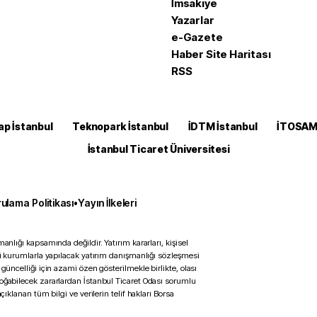
İmsakiye
Yazarlar
e-Gazete
Haber Site Haritası
RSS
ap İstanbul
Teknopark İstanbul
İDTM İstanbul
İTOSA
İstanbul Ticaret Üniversitesi
ulama Politikası
•
Yayın İlkeleri
anlığı kapsamında değildir. Yatırım kararları, kişisel
ili kurumlarla yapılacak yatırım danışmanlığı sözleşmesi
 güncelliği için azami özen gösterilmekle birlikte, olası
doğabilecek zararlardan İstanbul Ticaret Odası sorumlu
çıklanan tüm bilgi ve verilerin telif hakları Borsa