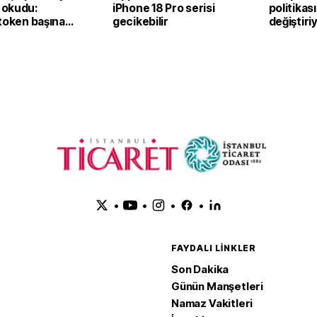
 okudu:
iPhone 18 Pro serisi
politikası
token başına
gecikebilir
değiştiri
ar
zeka hiz
zam hazır
•
•
•
•
FAYDALI LINKLER
Son Dakika
Günün Manşetleri
Namaz Vakitleri