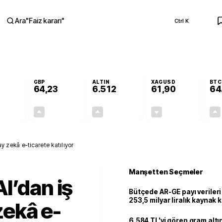
Ara
"
Faiz kararı
"
Ctrl K
RA
GBP
ALTIN
XAGUSD
BTC
64,23
6.512
61,90
64
+0,12%
+0,21%
+0,24%
-0,23%
0,07
0,13
15,66
-0,14
ay zekâ e-ticarete katılıyor
Manşetten Seçmeler
l’dan iş
Bütçede AR-GE payı verileri
253,5 milyar liralık kaynak k
 zekâ e-
6.584 TL'yi gören gram alt