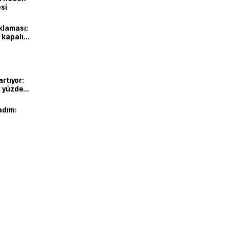
esi
klaması:
 kapalı
artıyor:
ı yüzde
adım: