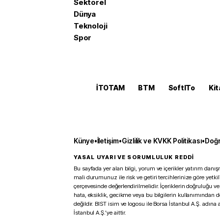
Sektörel
Dünya
Teknoloji
Spor
İTOTAM
BTM
SoftITo
Kit
Künye
•
İletişim
•
Gizlilik ve KVKK Politikası
•
Doğr
YASAL UYARI VE SORUMLULUK REDDİ
Bu sayfada yer alan bilgi, yorum ve içerikler yatırım danışm
mali durumunuz ile risk ve getiri tercihlerinize göre yetk
çerçevesinde değerlendirilmelidir. İçeriklerin doğruluğu ve
hata, eksiklik, gecikme veya bu bilgilerin kullanımından 
değildir. BIST isim ve logosu ile Borsa İstanbul A.Ş. adına a
İstanbul A.Ş.’ye aittir.