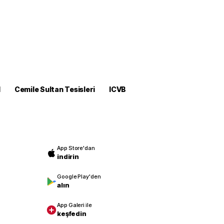
M
Cemile Sultan Tesisleri
ICVB
App Store'dan
indirin
Google Play'den
alın
App Galeri ile
keşfedin