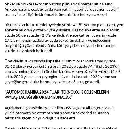
Anket ile birlikte sektörün yatırım planları da mercek altına alındı.
Ankete göre gelecek üç ayda yeni yatırım yapmayı düşünen üyelerin
oranı yüzde 48,4 ile bir önceki dönemin üzerinde gerçekleşti.
Bir önceki ankette üretici üyelerin yüzde 43,8’i yatırım planlarken, yeni
ankette bu oran yüzde 56,8’e yükseldi. Dağıtıcı üyelerde ise bu oran
yüzde 50’den yüzde 42,9’a geriledi. Ankete katılan üyelerin yüzde
17,2’sinin önümüzdeki üç ayda sektörün daha iyiye gideceğini
öngördüğü gözlemlendi. Daha kötüye gidecek diyenlerin oranı ise
yüzde 32,2 olarak belirlendi.
Üreticilerin 2023 yılında kapasite kullanım oranı ortalaması yüzde
81,62 olarak gerçekleşti. Bu oran 2022’de yüzde 74,48 idi. 2023’ün
son çeyreğinde üyelerin üretimi bir önceki çeyreğe göre yüzde 16,49
arttı. 2023 yılının son çeyreğinde üyelerin ihracatı, 2022 yılının son
çeyreğine göre dolar bazında yüzde 13,38 artış gösterdi.
“AUTOMECHANİKA 2024 FUARI TEKNOLOJİK GELİŞMELERİN
PAYLAŞILACAĞI BİR ORTAM SUNACAK”
Açıklamada görüşlerine yer verilen OSS Başkanı Ali Özçete, 2023
yılının otomotiv ve otomotiv satış sonrası sektörleri açısından
rekorlarla geçen bir yıl olduğunu ifade etti.
Özçete, sektör olarak 1,2 milyondan fazla araç ile tarihin en yüksek