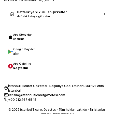
telif hakları Borsa İstanbul A.Ş.’ye aittir.
Haftalık yeni kurulan şirketler
Haftalık listeye göz atın
App Store'dan
indirin
Google Play'den
alın
App Galeri ile
keşfedin
İstanbul Ticaret Gazetesi · Reşadiye Cad. Eminönü 34112 Fatih/
İstanbul
iletisim@istanbulticaretgazetesi.com
+90 212 467 65 15
© 2026 İstanbul Ticaret Gazetesi · Tüm hakları saklıdır · Bir İstanbul
Ticaret Odası yayınıdır