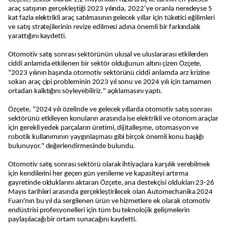
araç satışının gerçekleştiği 2023 yılında, 2022’ye oranla neredeyse 5
kat fazla elektrikli araç satılmasının gelecek yıllar için tüketici eğilimleri
ve satış stratejilerinin revize edilmesi adına önemli bir farkındalık
yarattığını kaydetti.
Otomotiv satış sonrası sektörünün ulusal ve uluslararası etkilerden
ciddi anlamda etkilenen bir sektör olduğunun altını çizen Özçete,
"2023 yılının başında otomotiv sektörünü ciddi anlamda arz krizine
sokan araç çipi probleminin 2023 yıl sonu ve 2024 yılı için tamamen
ortadan kalktığını söyleyebiliriz." açıklamasını yaptı.
Özçete, "2024 yılı özelinde ve gelecek yıllarda otomotiv satış sonrası
sektörünü etkileyen konuların arasında ise elektrikli ve otonom araçlar
için gerekli yedek parçaların üretimi, dijitalleşme, otomasyon ve
robotik kullanımının yaygınlaşması gibi birçok önemli konu başlığı
bulunuyor." değerlendirmesinde bulundu.
Otomotiv satış sonrası sektörü olarak ihtiyaçlara karşılık verebilmek
için kendilerini her geçen gün yenileme ve kapasiteyi artırma
gayretinde olduklarını aktaran Özçete, ana destekçisi oldukları 23-26
Mayıs tarihleri arasında gerçekleştirilecek olan Automechanika 2024
Fuarı'nın bu yıl da sergilenen ürün ve hizmetlere ek olarak otomotiv
endüstrisi profesyonelleri için tüm bu teknolojik gelişmelerin
paylaşılacağı bir ortam sunacağını kaydetti.