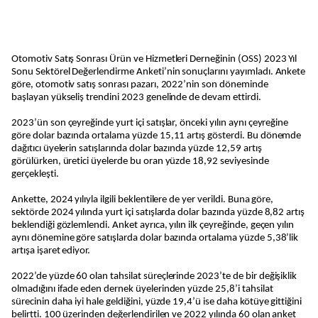
Otomotiv Satış Sonrası Ürün ve Hizmetleri Derneğinin (OSS) 2023 Yıl
Sonu Sektörel Değerlendirme Anketi’nin sonuçlarını yayımladı. Ankete
göre, otomotiv satış sonrası pazarı, 2022’nin son döneminde
başlayan yükseliş trendini 2023 genelinde de devam ettirdi.
2023’ün son çeyreğinde yurt içi satışlar, önceki yılın aynı çeyreğine
göre dolar bazında ortalama yüzde 15,11 artış gösterdi. Bu dönemde
dağıtıcı üyelerin satışlarında dolar bazında yüzde 12,59 artış
görülürken, üretici üyelerde bu oran yüzde 18,92 seviyesinde
gerçekleşti.
Ankette, 2024 yılıyla ilgili beklentilere de yer verildi. Buna göre,
sektörde 2024 yılında yurt içi satışlarda dolar bazında yüzde 8,82 artış
beklendiği gözlemlendi. Anket ayrıca, yılın ilk çeyreğinde, geçen yılın
aynı dönemine göre satışlarda dolar bazında ortalama yüzde 5,38’lik
artışa işaret ediyor.
2022’de yüzde 60 olan tahsilat süreçlerinde 2023’te de bir değişiklik
olmadığını ifade eden dernek üyelerinden yüzde 25,8’i tahsilat
sürecinin daha iyi hale geldiğini, yüzde 19,4’ü ise daha kötüye gittiğini
belirtti. 100 üzerinden değerlendirilen ve 2022 yılında 60 olan anket