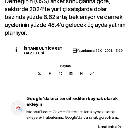
Derneğinin (OSS) anket sonuçlarına göre,
sektörde 2024’te yurtiçi satışlarda dolar
bazında yüzde 8.82 artış bekleniyor ve dernek
üyelerinin yüzde 48.4’ü gelecek üç ayda yatırım
planlıyor.
İSTANBUL TICARET
İ
Yayınlanma
22.01.2024, 15:39
GAZETESI
Paylaş
N
Google'da bizi tercih edilen kaynak olarak
ekleyin
İstanbul Ticaret Gazetesi
'i tercih edilen kaynak olarak
ekleyerek haberlerimizi Google'da daha sık görebilirsiniz.
Kaynak ekle
Nasıl çalışır?
›