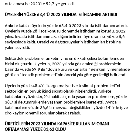
ortalaması ise 2023’te 52,7’ye geriledi.
ÜYELERİN YÜZDE 63,4’Ü 2023 YILINDA İSTİHDAMINI ARTIRDI
Ankete katılan üyelerin yüzde 63,4’ü 2023 yılında istihdamını artırdı.
Üyelerin yüzde 28’i söz konusu dönemde istihdamını korudu. 2022
yılına kıyasla istihdamının azaldığını belirten üye oranı ise yüzde 8,6
seviyesinde kaldı. Üretici ve dağıtıcı üyelerin istihdamları birbirine
yakın seyretti.
Sektördeki problemler anketin yine en dikkati çekici bölümlerinden
birini oluşturdu. Üyelerin, 2023 yılında gözlemlediği problemlerin
başında yüzde 69,9 ile "döviz kuru ve kur artışı" gelirken, yıl genelinde
görülen "tedarik problemleri"nin önceki yıla göre gerilediği belirlendi.
Üyelerin yüzde 48,4’ü "kargo maliyeti ve teslimat problemleri"ni
sektör için en büyük ikinci sıkıntı olarak nitelendirdi. Ankete
katılanların yüzde 46,2’si nakit akışında yaşanan problemlere, yüzde
38,7’si de gümrüklerde yaşanan problemlere işaret etti. Ayrıca
katılımcıların yüzde 36,6’sı mevzuat değişiklikleri, yüzde 14’ü de iş ve
ciro kaybını önemli sorunlar olarak sıraladı.
ÜRETİCİLERİN 2023 YILINDA KAPASİTE KULLANIM ORANI
ORTALAMASI YÜZDE 81,62 OLDU