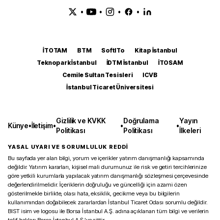
•
•
•
•
İTOTAM
BTM
SoftITo
Kitap İstanbul
Teknopark İstanbul
İDTM İstanbul
İTOSAM
Cemile Sultan Tesisleri
ICVB
İstanbul Ticaret Üniversitesi
Gizlilik ve KVKK
Doğrulama
Yayın
Künye
•
İletişim
•
•
•
Politikası
Politikası
İlkeleri
YASAL UYARI VE SORUMLULUK REDDİ
Bu sayfada yer alan bilgi, yorum ve içerikler yatırım danışmanlığı kapsamında
değildir. Yatırım kararları, kişisel mali durumunuz ile risk ve getiri tercihlerinize
göre yetkili kurumlarla yapılacak yatırım danışmanlığı sözleşmesi çerçevesinde
değerlendirilmelidir. İçeriklerin doğruluğu ve güncelliği için azami özen
gösterilmekle birlikte, olası hata, eksiklik, gecikme veya bu bilgilerin
kullanımından doğabilecek zararlardan İstanbul Ticaret Odası sorumlu değildir.
BIST isim ve logosu ile Borsa İstanbul A.Ş. adına açıklanan tüm bilgi ve verilerin