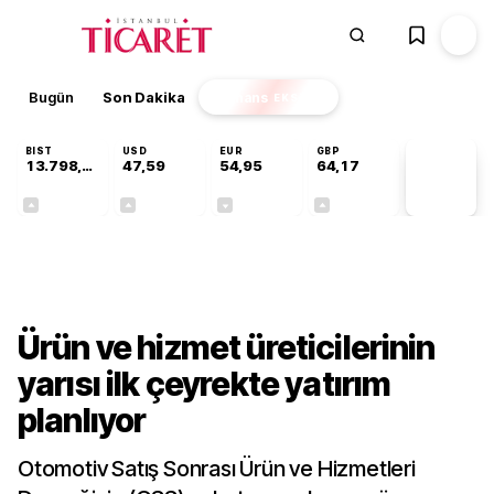
Bugün
Son Dakika
Finans
EKSTRA
BIST
USD
EUR
GBP
13.798,82
47,59
54,95
64,17
PİYASA
VERİLERİ
+0,70%
+0,05%
-0,11%
+0,12%
Sektörel
Ürün ve hizmet üreticilerinin
yarısı ilk çeyrekte yatırım
planlıyor
Otomotiv Satış Sonrası Ürün ve Hizmetleri