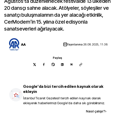
Ağustos’ta düzenlenecek festivalde 13 ülkeden
20 dansçı sahne alacak. Atölyeler, söyleşiler ve
sanatçı buluşmalarının da yer alacağı etkinlik,
CerModern’in 15. yılına özel edisyonla
sanatseverleri ağırlayacak.
AA
Yayınlanma
26.08.2025, 11:38
Paylaş
N
Google'da bizi tercih edilen kaynak olarak
ekleyin
İstanbul Ticaret Gazetesi
'i tercih edilen kaynak olarak
ekleyerek haberlerimizi Google'da daha sık görebilirsiniz.
Kaynak ekle
Nasıl çalışır?
›