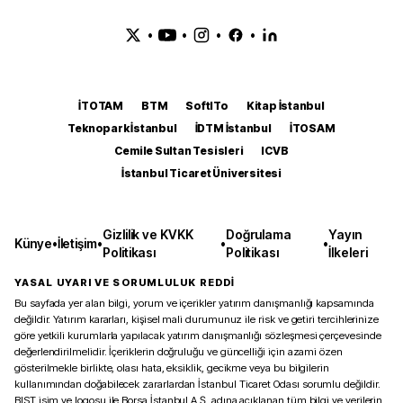
•
•
•
•
İTOTAM
BTM
SoftITo
Kitap İstanbul
Teknopark İstanbul
İDTM İstanbul
İTOSAM
Cemile Sultan Tesisleri
ICVB
İstanbul Ticaret Üniversitesi
Gizlilik ve KVKK
Doğrulama
Yayın
Künye
•
İletişim
•
•
•
Politikası
Politikası
İlkeleri
YASAL UYARI VE SORUMLULUK REDDİ
Bu sayfada yer alan bilgi, yorum ve içerikler yatırım danışmanlığı kapsamında
değildir. Yatırım kararları, kişisel mali durumunuz ile risk ve getiri tercihlerinize
göre yetkili kurumlarla yapılacak yatırım danışmanlığı sözleşmesi çerçevesinde
değerlendirilmelidir. İçeriklerin doğruluğu ve güncelliği için azami özen
gösterilmekle birlikte, olası hata, eksiklik, gecikme veya bu bilgilerin
kullanımından doğabilecek zararlardan İstanbul Ticaret Odası sorumlu değildir.
BIST isim ve logosu ile Borsa İstanbul A.Ş. adına açıklanan tüm bilgi ve verilerin