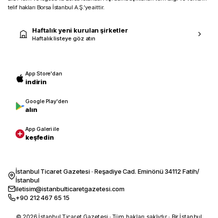
telif hakları Borsa İstanbul A.Ş.’ye aittir.
Haftalık yeni kurulan şirketler
Haftalık listeye göz atın
App Store'dan
indirin
Google Play'den
alın
App Galeri ile
keşfedin
İstanbul Ticaret Gazetesi · Reşadiye Cad. Eminönü 34112 Fatih/
İstanbul
iletisim@istanbulticaretgazetesi.com
+90 212 467 65 15
© 2026 İstanbul Ticaret Gazetesi · Tüm hakları saklıdır · Bir İstanbul