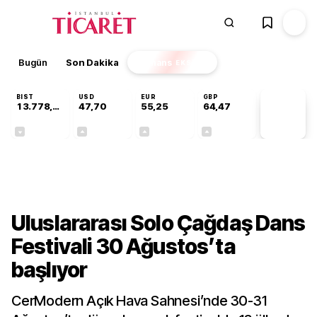
Bugün
Son Dakika
Finans
EKSTRA
BIST
USD
EUR
GBP
13.778,60
47,70
55,25
64,47
PİYASA
VERİLERİ
-0,15%
+0,17%
+0,43%
+0,47%
Kültür-Sanat
Uluslararası Solo Çağdaş Dans
Festivali 30 Ağustos’ta
başlıyor
CerModern Açık Hava Sahnesi’nde 30-31