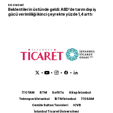
EKONOMI
Beklentilerin üstünde geldi: ABD’de tarım dışı iş
gücü verimliliği ikinci çeyrekte yüzde 1,4 arttı
•
•
•
•
İTOTAM
BTM
SoftITo
Kitap İstanbul
Teknopark İstanbul
İDTM İstanbul
İTOSAM
Cemile Sultan Tesisleri
ICVB
İstanbul Ticaret Üniversitesi