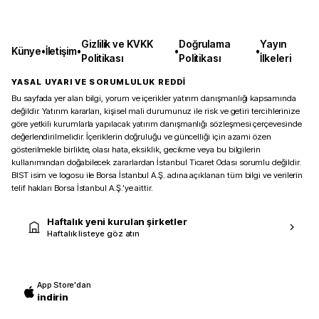
Gizlilik ve KVKK
Doğrulama
Yayın
Künye
•
İletişim
•
•
•
Politikası
Politikası
İlkeleri
YASAL UYARI VE SORUMLULUK REDDİ
Bu sayfada yer alan bilgi, yorum ve içerikler yatırım danışmanlığı kapsamında
değildir. Yatırım kararları, kişisel mali durumunuz ile risk ve getiri tercihlerinize
göre yetkili kurumlarla yapılacak yatırım danışmanlığı sözleşmesi çerçevesinde
değerlendirilmelidir. İçeriklerin doğruluğu ve güncelliği için azami özen
gösterilmekle birlikte, olası hata, eksiklik, gecikme veya bu bilgilerin
kullanımından doğabilecek zararlardan İstanbul Ticaret Odası sorumlu değildir.
BIST isim ve logosu ile Borsa İstanbul A.Ş. adına açıklanan tüm bilgi ve verilerin
telif hakları Borsa İstanbul A.Ş.’ye aittir.
Haftalık yeni kurulan şirketler
Haftalık listeye göz atın
App Store'dan
indirin