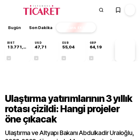
Bugün
Son Dakika
Finans
EKSTRA
BIST
USD
EUR
GBP
13.771,52
47,71
55,04
64,19
PİYASA
VERİLERİ
-0,20%
+0,17%
+0,04%
+0,03%
Ekonomi
Ulaştırma yatırımlarının 3 yıllık
rotası çizildi: Hangi projeler
öne çıkacak
Ulaştırma ve Altyapı Bakanı Abdulkadir Uraloğlu,