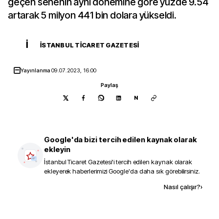
geçen senenin aynı dönemine göre yüzde 9.54
artarak 5 milyon 441 bin dolara yükseldi.
İ
İSTANBUL TICARET GAZETESI
Yayınlanma
09.07.2023, 16:00
Paylaş
N
Google'da bizi tercih edilen kaynak olarak
ekleyin
İstanbul Ticaret Gazetesi
'i tercih edilen kaynak olarak
ekleyerek haberlerimizi Google'da daha sık görebilirsiniz.
Kaynak ekle
Nasıl çalışır?
›