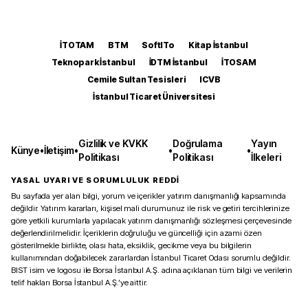
İTOTAM
BTM
SoftITo
Kitap İstanbul
Teknopark İstanbul
İDTM İstanbul
İTOSAM
Cemile Sultan Tesisleri
ICVB
İstanbul Ticaret Üniversitesi
Gizlilik ve KVKK
Doğrulama
Yayın
Künye
•
İletişim
•
•
•
Politikası
Politikası
İlkeleri
YASAL UYARI VE SORUMLULUK REDDİ
Bu sayfada yer alan bilgi, yorum ve içerikler yatırım danışmanlığı kapsamında
değildir. Yatırım kararları, kişisel mali durumunuz ile risk ve getiri tercihlerinize
göre yetkili kurumlarla yapılacak yatırım danışmanlığı sözleşmesi çerçevesinde
değerlendirilmelidir. İçeriklerin doğruluğu ve güncelliği için azami özen
gösterilmekle birlikte, olası hata, eksiklik, gecikme veya bu bilgilerin
kullanımından doğabilecek zararlardan İstanbul Ticaret Odası sorumlu değildir.
BIST isim ve logosu ile Borsa İstanbul A.Ş. adına açıklanan tüm bilgi ve verilerin
telif hakları Borsa İstanbul A.Ş.’ye aittir.