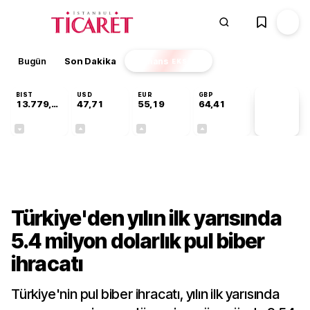
Bugün
Son Dakika
Finans
EKSTRA
BIST
USD
EUR
GBP
13.779,39
47,71
55,19
64,41
PİYASA
VERİLERİ
-0,14%
+0,18%
+0,32%
+0,38%
Sektörel
Türkiye'den yılın ilk yarısında
5.4 milyon dolarlık pul biber
ihracatı
Türkiye'nin pul biber ihracatı, yılın ilk yarısında