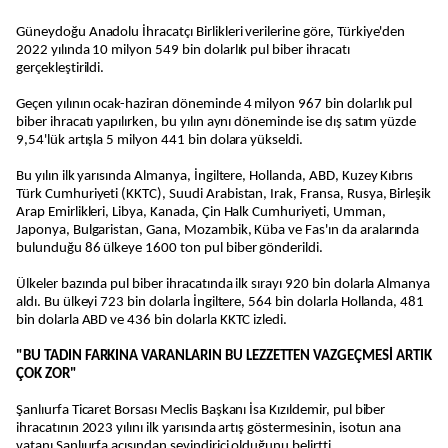
Güneydoğu Anadolu İhracatçı Birlikleri verilerine göre, Türkiye'den
2022 yılında 10 milyon 549 bin dolarlık pul biber ihracatı
gerçekleştirildi.
Geçen yılının ocak-haziran döneminde 4 milyon 967 bin dolarlık pul
biber ihracatı yapılırken, bu yılın aynı döneminde ise dış satım yüzde
9,54'lük artışla 5 milyon 441 bin dolara yükseldi.
Bu yılın ilk yarısında Almanya, İngiltere, Hollanda, ABD, Kuzey Kıbrıs
Türk Cumhuriyeti (KKTC), Suudi Arabistan, Irak, Fransa, Rusya, Birleşik
Arap Emirlikleri, Libya, Kanada, Çin Halk Cumhuriyeti, Umman,
Japonya, Bulgaristan, Gana, Mozambik, Küba ve Fas'ın da aralarında
bulunduğu 86 ülkeye 1600 ton pul biber gönderildi.
Ülkeler bazında pul biber ihracatında ilk sırayı 920 bin dolarla Almanya
aldı. Bu ülkeyi 723 bin dolarla İngiltere, 564 bin dolarla Hollanda, 481
bin dolarla ABD ve 436 bin dolarla KKTC izledi.
"BU TADIN FARKINA VARANLARIN BU LEZZETTEN VAZGEÇMESİ ARTIK
ÇOK ZOR"
Şanlıurfa Ticaret Borsası Meclis Başkanı İsa Kızıldemir, pul biber
ihracatının 2023 yılını ilk yarısında artış göstermesinin, isotun ana
vatanı Şanlıurfa açısından sevindirici olduğunu belirtti.