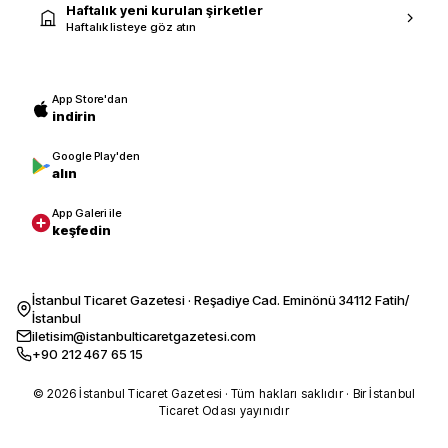
Haftalık yeni kurulan şirketler
Haftalık listeye göz atın
App Store'dan
indirin
Google Play'den
alın
App Galeri ile
keşfedin
İstanbul Ticaret Gazetesi · Reşadiye Cad. Eminönü 34112 Fatih/
İstanbul
iletisim@istanbulticaretgazetesi.com
+90 212 467 65 15
© 2026 İstanbul Ticaret Gazetesi · Tüm hakları saklıdır · Bir İstanbul
Ticaret Odası yayınıdır