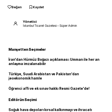
Beğen
Kaydet
Yönetici
İstanbul Ticaret Gazetesi – Süper Admin
Manşetten Seçmeler
İran'dan Hürmüz Boğazı açıklaması: Umman ile her an
anlaşma imzalanabilir
Türkiye, Suudi Arabistan ve Pakistan'dan
jeoekonomik hamle
Öğrenci affı ve ek sınav hakkı Resmi Gazete'de!
Editörün Seçimi
Soğuk hava depoları kırsal kalkınmayı ve ihracatı