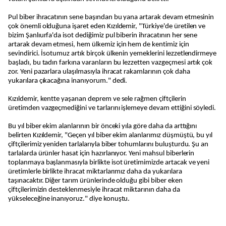
Pul biber ihracatının sene başından bu yana artarak devam etmesinin
çok önemli olduğuna işaret eden Kızıldemir, "Türkiye'de üretilen ve
bizim Şanlıurfa'da isot dediğimiz pul biberin ihracatının her sene
artarak devam etmesi, hem ülkemiz için hem de kentimiz için
sevindirici. İsotumuz artık birçok ülkenin yemeklerini lezzetlendirmeye
başladı, bu tadın farkına varanların bu lezzetten vazgeçmesi artık çok
zor. Yeni pazarlara ulaşılmasıyla ihracat rakamlarının çok daha
yukarılara çıkacağına inanıyorum." dedi.
Kızıldemir, kentte yaşanan deprem ve sele rağmen çiftçilerin
üretimden vazgeçmediğini ve tarlarını işlemeye devam ettiğini söyledi.
Bu yıl biber ekim alanlarının bir önceki yıla göre daha da arttığını
belirten Kızıldemir, "Geçen yıl biber ekim alanlarımız düşmüştü, bu yıl
çiftçilerimiz yeniden tarlalarıyla biber tohumlarını buluşturdu. Şu an
tarlalarda ürünler hasat için hazırlanıyor. Yeni mahsul biberlerin
toplanmaya başlanmasıyla birlikte isot üretimimizde artacak ve yeni
üretimlerle birlikte ihracat miktarlarımız daha da yukarılara
taşınacaktır. Diğer tarım ürünlerinde olduğu gibi biber eken
çiftçilerimizin desteklenmesiyle ihracat miktarının daha da
yükseleceğine inanıyoruz." diye konuştu.