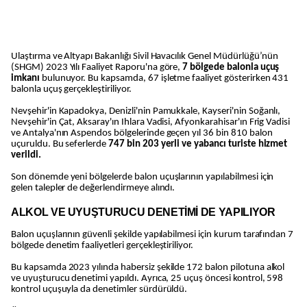
Ulaştırma ve Altyapı Bakanlığı Sivil Havacılık Genel Müdürlüğü’nün
(SHGM) 2023 Yılı Faaliyet Raporu'na göre,
7 bölgede balonla uçuş
imkanı
bulunuyor. Bu kapsamda, 67 işletme faaliyet gösterirken 431
balonla uçuş gerçekleştiriliyor.
Nevşehir'in Kapadokya, Denizli'nin Pamukkale, Kayseri'nin Soğanlı,
Nevşehir'in Çat, Aksaray'ın Ihlara Vadisi, Afyonkarahisar'ın Frig Vadisi
ve Antalya'nın Aspendos bölgelerinde geçen yıl 36 bin 810 balon
uçuruldu. Bu seferlerde
747 bin 203 yerli ve yabancı turiste hizmet
verildi.
Son dönemde yeni bölgelerde balon uçuşlarının yapılabilmesi için
gelen talepler de değerlendirmeye alındı.
ALKOL VE UYUŞTURUCU DENETİMİ DE YAPILIYOR
Balon uçuşlarının güvenli şekilde yapılabilmesi için kurum tarafından 7
bölgede denetim faaliyetleri gerçekleştiriliyor.
Bu kapsamda 2023 yılında habersiz şekilde 172 balon pilotuna alkol
ve uyuşturucu denetimi yapıldı. Ayrıca, 25 uçuş öncesi kontrol, 598
kontrol uçuşuyla da denetimler sürdürüldü.