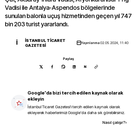
Vadisi ile Antalya-Aspendos bölgelerinde
sunulan balonla uçuş hizmetinden geçen yıl 747
bin 203 turist yararlandı.
İSTANBUL TICARET
İ
Yayınlanma
02.05.2024, 11:40
GAZETESI
Paylaş
N
Google'da bizi tercih edilen kaynak olarak
ekleyin
İstanbul Ticaret Gazetesi
'i tercih edilen kaynak olarak
ekleyerek haberlerimizi Google'da daha sık görebilirsiniz.
Kaynak ekle
Nasıl çalışır?
›