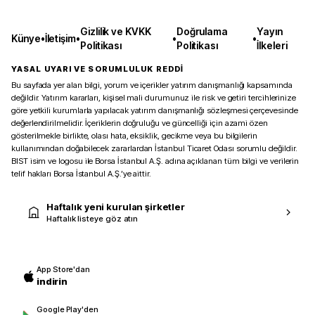
Gizlilik ve KVKK
Doğrulama
Yayın
Künye
•
İletişim
•
•
•
Politikası
Politikası
İlkeleri
YASAL UYARI VE SORUMLULUK REDDİ
Bu sayfada yer alan bilgi, yorum ve içerikler yatırım danışmanlığı kapsamında
değildir. Yatırım kararları, kişisel mali durumunuz ile risk ve getiri tercihlerinize
göre yetkili kurumlarla yapılacak yatırım danışmanlığı sözleşmesi çerçevesinde
değerlendirilmelidir. İçeriklerin doğruluğu ve güncelliği için azami özen
gösterilmekle birlikte, olası hata, eksiklik, gecikme veya bu bilgilerin
kullanımından doğabilecek zararlardan İstanbul Ticaret Odası sorumlu değildir.
BIST isim ve logosu ile Borsa İstanbul A.Ş. adına açıklanan tüm bilgi ve verilerin
telif hakları Borsa İstanbul A.Ş.’ye aittir.
Haftalık yeni kurulan şirketler
Haftalık listeye göz atın
App Store'dan
indirin
Google Play'den