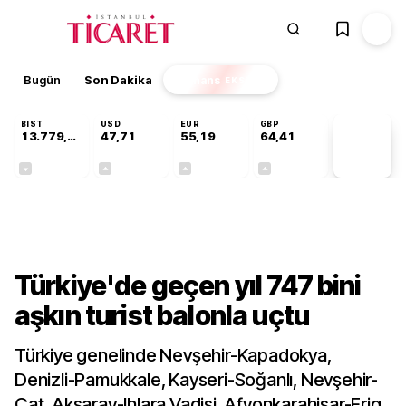
Bugün
Son Dakika
Finans
EKSTRA
BIST
USD
EUR
GBP
13.779,39
47,71
55,19
64,41
PİYASA
VERİLERİ
-0,14%
+0,18%
+0,32%
+0,38%
Sektörel
Türkiye'de geçen yıl 747 bini
aşkın turist balonla uçtu
Türkiye genelinde Nevşehir-Kapadokya,
Denizli-Pamukkale, Kayseri-Soğanlı, Nevşehir-
Çat, Aksaray-Ihlara Vadisi, Afyonkarahisar-Frig