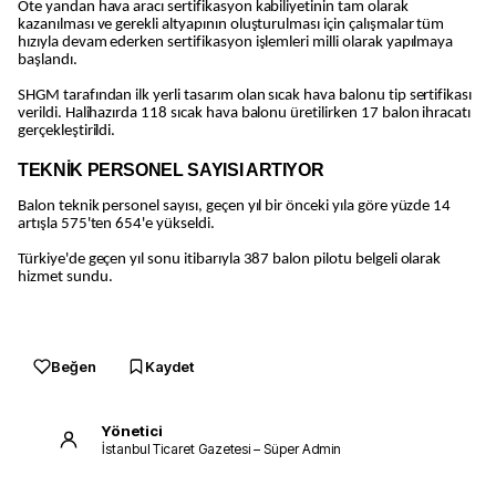
Öte yandan hava aracı sertifikasyon kabiliyetinin tam olarak
kazanılması ve gerekli altyapının oluşturulması için çalışmalar tüm
hızıyla devam ederken sertifikasyon işlemleri milli olarak yapılmaya
başlandı.
SHGM tarafından ilk yerli tasarım olan sıcak hava balonu tip sertifikası
verildi. Halihazırda 118 sıcak hava balonu üretilirken 17 balon ihracatı
gerçekleştirildi.
TEKNİK PERSONEL SAYISI ARTIYOR
Balon teknik personel sayısı, geçen yıl bir önceki yıla göre yüzde 14
artışla 575'ten 654'e yükseldi.
Türkiye'de geçen yıl sonu itibarıyla 387 balon pilotu belgeli olarak
hizmet sundu.
Beğen
Kaydet
Yönetici
İstanbul Ticaret Gazetesi – Süper Admin