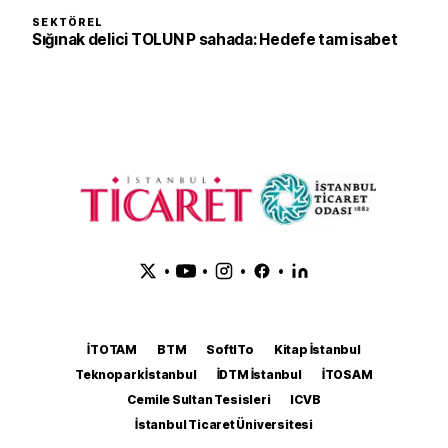
SEKTÖREL
Sığınak delici TOLUN P sahada: Hedefe tam isabet
•
•
•
•
İTOTAM
BTM
SoftITo
Kitap İstanbul
Teknopark İstanbul
İDTM İstanbul
İTOSAM
Cemile Sultan Tesisleri
ICVB
İstanbul Ticaret Üniversitesi