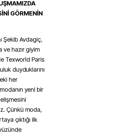
LUŞMAMIZDA
İNİ GÖRMENİN
ı Şekib Avdagiç,
 ve hazır giyim
ile Texworld Paris
uluk duyduklarını
eki her
modanın yeni bir
lişmesini
uz. Çünkü moda,
taya çıktığı ilk
ryüzünde