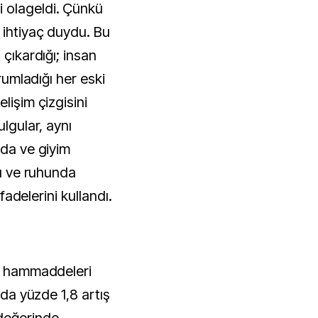
 olageldi. Çünkü
 ihtiyaç duydu. Bu
 çıkardığı; insan
orumladığı her eski
lişim çizgisini
ulgular, aynı
oda ve giyim
nı ve ruhunda
ifadelerini kullandı.
ve hammaddeleri
nda yüzde 1,8 artış