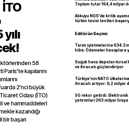
 İTO
Toplam tutar 164,4 milyar d
b
Akkuyu NGS'de kritik aşama:
türbin tesisi testleri başarı
tamamlandı
yılı
Editörün Seçimi
cek!
Tarım işletmelerine 634.3 m
hibe: Ödemeler hesaplara ya
ektörlerinden 58
Soğuk hava depoları kırsal 
ve ihracatı güçlendiriyor
i Paris’te kapılarını
mlarını
Türkiye'nin NATO ülkeleri
ihracatı artıyor: 6,2 milyar d
fuarda 2’nci büyük
milyar doları aştı
l Ticaret Odası (İTO)
5G rekor getirdi: Elektroni
yatırımları 263 milyar liraya
til ve hammaddeleri
mekle kazandığı
 bir başarı