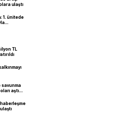
olara ulaştı
 1. ünitede
yla
ilyon TL
tırıldı
kalkınmayı
ne savunma
oları aştı
k haberleşme
 ulaştı