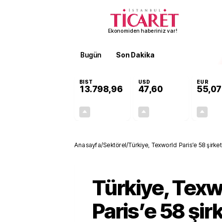
Ekonomiden haberiniz var!
Bugün
Son Dakika
Finans
EKST
BIST
USD
EUR
13.798,96
47,60
55,07
+0,70%
+0,06%
95,83
0,03
Anasayfa
/
Sektörel
/
Türkiye, Texworld Paris’e 58 şirk
yılı daha iyi geçecek!
Türkiye, Texw
Paris’e 58 şirk