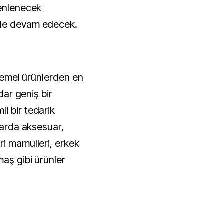
zenlenecek
ile devam edecek.
 temel ürünlerden en
adar geniş bir
i bir tedarik
Fuarda aksesuar,
ri mamulleri, erkek
maş gibi ürünler