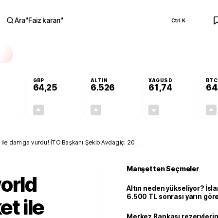
Ara
"
Faiz kararı
"
Ctrl K
RA
GBP
ALTIN
XAGUSD
BTC
64,25
6.526
61,74
64
+0,12%
+0,23%
+0,46%
-0,48%
0,06
0,15
29,74
-0,30
et ile damga vurdu! İTO Başkanı Şekib Avdagiç: 2025
Manşetten Seçmeler
orld
Altın neden yükseliyor? İs
6.500 TL sonrası yarın gör
et ile
seviyeyi açıkladı: 2 ihtimal 
Merkez Bankası rezervlerin