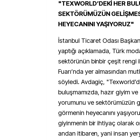
"TEXWORLD’DEKİ HER BU
SEKTÖRÜMÜZÜN GELİŞMES
HEYECANINI YAŞIYORUZ"
İstanbul Ticaret Odası Başkan
yaptığı açıklamada, Türk moda
sektörünün binbir çeşit rengi 
Fuarı’nda yer almasından mutl
söyledi. Avdagiç, "Texworld’d
buluşmamızda, hazır giyim ve 
yorumunu ve sektörümüzün ge
görmenin heyecanını yaşıyor
giyinmenin bir ihtiyaç olarak or
andan itibaren, yani insan ye