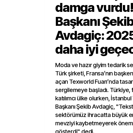
damga vurdu!
Başkanı Şeki
Avdagiç: 2025 
daha iyi geçe
Moda ve hazır giyim tedarik s
Türk şirketi, Fransa’nın başkent
açan Texworld Fuarı’nda tasarı
sergilemeye başladı. Türkiye, 
katılımcı ülke olurken, İstanbu
Başkanı Şekib Avdagiç, "Teks
sektörümüz ihracatta büyük e
mevziyi kaybetmeyerek önemli
gösterdi" dedi.