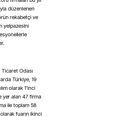
törü firmaları bu yıl
yla düzenlenen
rün rekabetçi ve
n yelpazesini
fesyonellerle
r.
ul Ticaret Odası
uarda Türkiye, 19
ılım olarak 1’inci
te yer alan 47 firma
irma ile toplam 58
 olarak fuarın ikinci