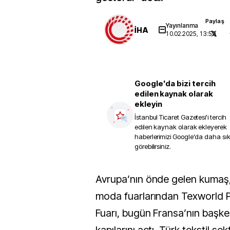
Paylaş
Yayınlanma
İHA
10.02.2025, 13:59
Google'da bizi tercih
edilen kaynak olarak
ekleyin
İstanbul Ticaret Gazetesi
'i tercih
edilen kaynak olarak ekleyerek
haberlerimizi Google'da daha sı
görebilirsiniz.
Avrupa’nın önde gelen kumaş, aksesuar ve
moda fuarlarından Texworld P
Fuarı, bugün Fransa’nın başken