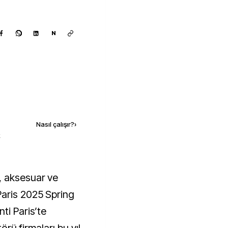
N
Kaynak ekle
Nasıl çalışır?
›
k
aris 2025 Spring
ti Paris’te