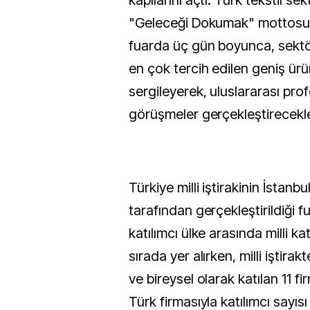
kapılarını açtı. Türk tekstil sek
"Geleceği Dokumak" mottosu
fuarda üç gün boyunca, sektö
en çok tercih edilen geniş ürü
sergileyerek, uluslararası pro
görüşmeler gerçekleştirecekle
Türkiye milli iştirakinin İstanb
tarafından gerçekleştirildiği f
katılımcı ülke arasında milli kat
sırada yer alırken, milli iştirak
ve bireysel olarak katılan 11 f
Türk firmasıyla katılımcı sayısı