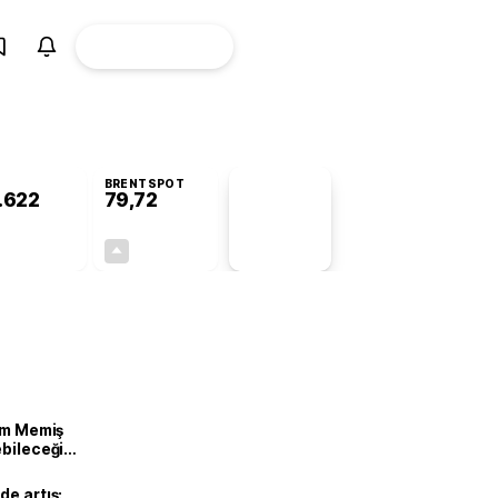
ÜYE
CANLI BORSA
Girişi
BRENTSPOT
.622
79,72
PİYASA
VERİLERİ
+0,86%
+1,03%
+0,00
0,81
lam Memiş
ebileceği
var
de artış: