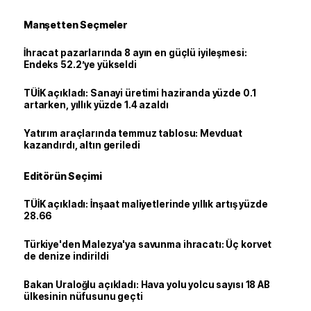
Manşetten Seçmeler
İhracat pazarlarında 8 ayın en güçlü iyileşmesi:
Endeks 52.2’ye yükseldi
TÜİK açıkladı: Sanayi üretimi haziranda yüzde 0.1
artarken, yıllık yüzde 1.4 azaldı
Yatırım araçlarında temmuz tablosu: Mevduat
kazandırdı, altın geriledi
Editörün Seçimi
TÜİK açıkladı: İnşaat maliyetlerinde yıllık artış yüzde
28.66
Türkiye'den Malezya'ya savunma ihracatı: Üç korvet
de denize indirildi
Bakan Uraloğlu açıkladı: Hava yolu yolcu sayısı 18 AB
ülkesinin nüfusunu geçti