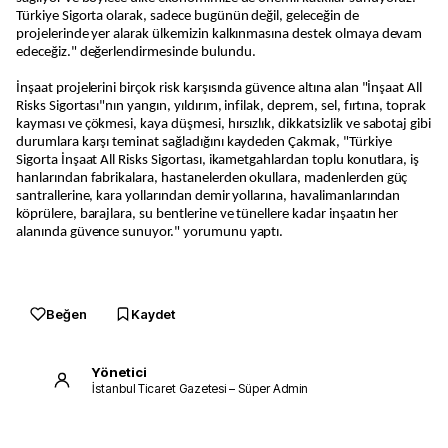
Türkiye Sigorta olarak, sadece bugünün değil, geleceğin de
projelerinde yer alarak ülkemizin kalkınmasına destek olmaya devam
edeceğiz." değerlendirmesinde bulundu.
İnşaat projelerini birçok risk karşısında güvence altına alan "İnşaat All
Risks Sigortası"nın yangın, yıldırım, infilak, deprem, sel, fırtına, toprak
kayması ve çökmesi, kaya düşmesi, hırsızlık, dikkatsizlik ve sabotaj gibi
durumlara karşı teminat sağladığını kaydeden Çakmak, "Türkiye
Sigorta İnşaat All Risks Sigortası, ikametgahlardan toplu konutlara, iş
hanlarından fabrikalara, hastanelerden okullara, madenlerden güç
santrallerine, kara yollarından demir yollarına, havalimanlarından
köprülere, barajlara, su bentlerine ve tünellere kadar inşaatın her
alanında güvence sunuyor." yorumunu yaptı.
Beğen
Kaydet
Yönetici
İstanbul Ticaret Gazetesi – Süper Admin