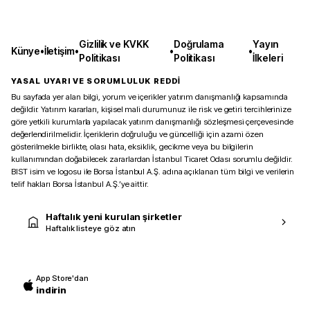
Gizlilik ve KVKK
Doğrulama
Yayın
Künye
•
İletişim
•
•
•
Politikası
Politikası
İlkeleri
YASAL UYARI VE SORUMLULUK REDDİ
Bu sayfada yer alan bilgi, yorum ve içerikler yatırım danışmanlığı kapsamında
değildir. Yatırım kararları, kişisel mali durumunuz ile risk ve getiri tercihlerinize
göre yetkili kurumlarla yapılacak yatırım danışmanlığı sözleşmesi çerçevesinde
değerlendirilmelidir. İçeriklerin doğruluğu ve güncelliği için azami özen
gösterilmekle birlikte, olası hata, eksiklik, gecikme veya bu bilgilerin
kullanımından doğabilecek zararlardan İstanbul Ticaret Odası sorumlu değildir.
BIST isim ve logosu ile Borsa İstanbul A.Ş. adına açıklanan tüm bilgi ve verilerin
telif hakları Borsa İstanbul A.Ş.’ye aittir.
Haftalık yeni kurulan şirketler
Haftalık listeye göz atın
App Store'dan
indirin