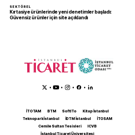
SEKTÖREL
Kırtasiye ürünlerinde yeni denetimler başladı:
Güvensiz ürünler için site açıklandı
•
•
•
•
İTOTAM
BTM
SoftITo
Kitap İstanbul
Teknopark İstanbul
İDTM İstanbul
İTOSAM
Cemile Sultan Tesisleri
ICVB
İstanbul Ticaret Üniversitesi