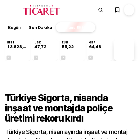
Bugün
Son Dakika
Finans
EKSTRA
BIST
USD
EUR
GBP
13.828,96
47,72
55,22
64,48
PİYASA
VERİLERİ
+0,36%
+0,02%
+0,06%
+0,10%
Sektörel
Türkiye Sigorta, nisanda
inşaat ve montajda poliçe
üretimi rekoru kırdı
Türkiye Sigorta, nisan ayında inşaat ve montaj