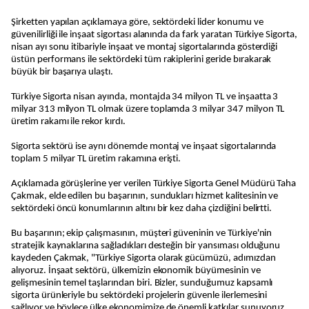
Şirketten yapılan açıklamaya göre, sektördeki lider konumu ve
güvenilirliği ile inşaat sigortası alanında da fark yaratan Türkiye Sigorta,
nisan ayı sonu itibariyle inşaat ve montaj sigortalarında gösterdiği
üstün performans ile sektördeki tüm rakiplerini geride bırakarak
büyük bir başarıya ulaştı.
Türkiye Sigorta nisan ayında, montajda 34 milyon TL ve inşaatta 3
milyar 313 milyon TL olmak üzere toplamda 3 milyar 347 milyon TL
üretim rakamı ile rekor kırdı.
Sigorta sektörü ise aynı dönemde montaj ve inşaat sigortalarında
toplam 5 milyar TL üretim rakamına erişti.
Açıklamada görüşlerine yer verilen Türkiye Sigorta Genel Müdürü Taha
Çakmak, elde edilen bu başarının, sundukları hizmet kalitesinin ve
sektördeki öncü konumlarının altını bir kez daha çizdiğini belirtti.
Bu başarının; ekip çalışmasının, müşteri güveninin ve Türkiye'nin
stratejik kaynaklarına sağladıkları desteğin bir yansıması olduğunu
kaydeden Çakmak, "Türkiye Sigorta olarak gücümüzü, adımızdan
alıyoruz. İnşaat sektörü, ülkemizin ekonomik büyümesinin ve
gelişmesinin temel taşlarından biri. Bizler, sunduğumuz kapsamlı
sigorta ürünleriyle bu sektördeki projelerin güvenle ilerlemesini
sağlıyor ve böylece ülke ekonomimize de önemli katkılar sunuyoruz.