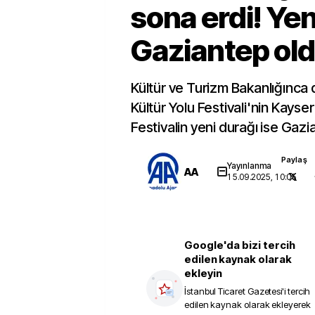
sona erdi! Yen
Gaziantep ol
Kültür ve Turizm Bakanlığınca
Kültür Yolu Festivali'nin Kayser
Festivalin yeni durağı ise Gazi
Paylaş
Yayınlanma
AA
15.09.2025, 10:05
Google'da bizi tercih
edilen kaynak olarak
ekleyin
İstanbul Ticaret Gazetesi
'i tercih
edilen kaynak olarak ekleyerek