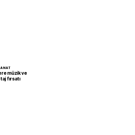
SANAT
ere müzik ve
aj fırsatı