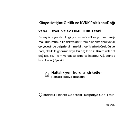
Künye
•
İletişim
•
Gizlilik ve KVKK Politikası
•
Doğr
YASAL UYARI VE SORUMLULUK REDDİ
Bu sayfada yer alan bilgi, yorum ve içerikler yatırım danışm
mali durumunuz ile risk ve getiri tercihlerinize göre yetk
çerçevesinde değerlendirilmelidir. İçeriklerin doğruluğu ve
hata, eksiklik, gecikme veya bu bilgilerin kullanımından 
değildir. BIST isim ve logosu ile Borsa İstanbul A.Ş. adına a
İstanbul A.Ş.’ye aittir.
Haftalık yeni kurulan şirketler
Haftalık listeye göz atın
İstanbul Ticaret Gazetesi · Reşadiye Cad. Emin
© 2026