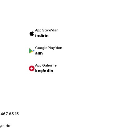
App Store'dan
indirin
Google Play'den
alın
App Galeri ile
keşfedin
 467 65 15
yınıdır