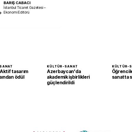
BARIŞ CABACI
İstanbul Ticaret Gazetesi –
Ekonomi Editörü
SANAT
KÜLTÜR-SANAT
KÜLTÜR-
ktif tasarım
Azerbaycan'da
Öğrencil
sından ödül
akademik işbirlikleri
sanatta st
güçlendirildi