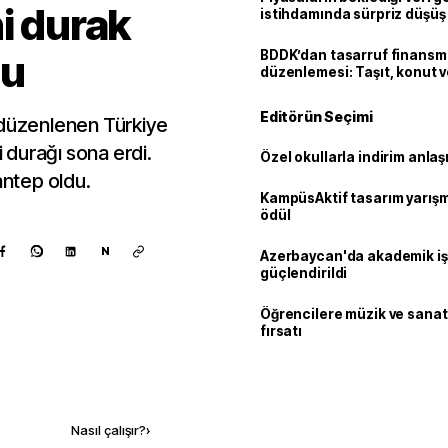
i durak
istihdamında sürpriz düşüş
du
BDDK’dan tasarruf finans
düzenlemesi: Taşıt, konut v
limitler değişti
Editörün Seçimi
 düzenlenen Türkiye
i durağı sona erdi.
Özel okullarla indirim anla
antep oldu.
KampüsAktif tasarım yarış
ödül
N
Azerbaycan'da akademik işb
güçlendirildi
Öğrencilere müzik ve sanat
fırsatı
Kaynak ekle
Nasıl çalışır?
›