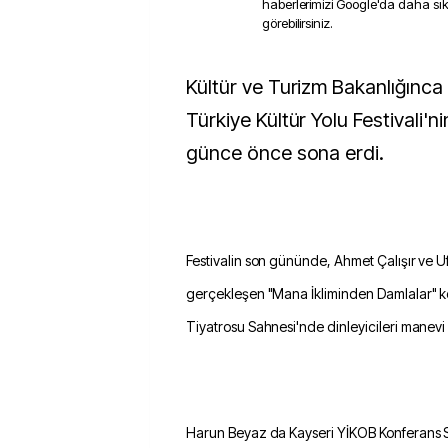
haberlerimizi Google'da daha sı
görebilirsiniz.
Kültür ve Turizm Bakanlığınca düzenlenen
Türkiye Kültür Yolu Festivali'ni
günce önce sona erdi.
Festivalin son gününde, Ahmet Çalışır ve Uf
gerçekleşen "Mana İkliminden Damlalar" ko
Tiyatrosu Sahnesi'nde dinleyicileri manevi 
Harun Beyaz da Kayseri YİKOB Konferans 