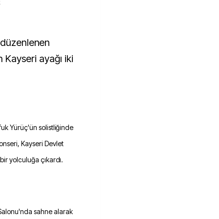
k
n Kayseri ayağı iki
uk Yürüç'ün solistliğinde
nseri, Kayseri Devlet
bir yolculuğa çıkardı.
Salonu'nda sahne alarak