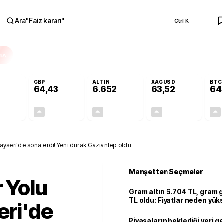
Ara
"
Faiz kararı
"
Ctrl K
RA
GBP
ALTIN
XAGUSD
BTC
64,43
6.652
63,52
64
+0,34%
+0,40%
+2,45%
+3,28%
0,19
0,26
158,98
2,02
 Kayseri'de sona erdi! Yeni durak Gaziantep oldu
Manşetten Seçmeler
r Yolu
Gram altın 6.704 TL, gram
TL oldu: Fiyatlar neden yük
eri'de
Piyasaların beklediği veri g