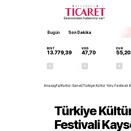
Ekonomiden haberiniz var!
Bugün
Son Dakika
Finans
EKST
BIST
USD
EUR
13.779,39
47,70
55,20
-0,14%
+0,15%
-19,42
0,07
Anasayfa
/
Kültür-Sanat
/
Türkiye Kültür Yolu Festivali
Türkiye Kültü
Festivali Kays