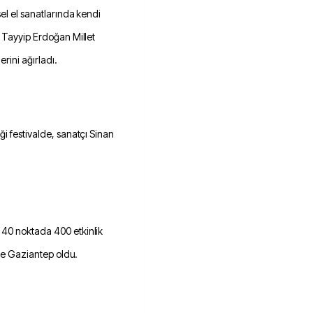
sel el sanatlarında kendi
p Tayyip Erdoğan Millet
rini ağırladı.
ği festivalde, sanatçı Sinan
 40 noktada 400 etkinlik
 ise Gaziantep oldu.