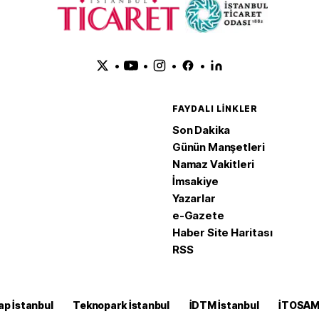
•
•
•
•
FAYDALI LINKLER
Son Dakika
Günün Manşetleri
Namaz Vakitleri
İmsakiye
Yazarlar
e-Gazete
Haber Site Haritası
RSS
ap İstanbul
Teknopark İstanbul
İDTM İstanbul
İTOSA