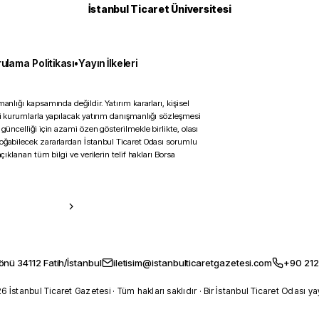
İstanbul Ticaret Üniversitesi
ulama Politikası
•
Yayın İlkeleri
anlığı kapsamında değildir. Yatırım kararları, kişisel
ili kurumlarla yapılacak yatırım danışmanlığı sözleşmesi
 güncelliği için azami özen gösterilmekle birlikte, olası
doğabilecek zararlardan İstanbul Ticaret Odası sorumlu
çıklanan tüm bilgi ve verilerin telif hakları Borsa
önü 34112 Fatih/İstanbul
iletisim@istanbulticaretgazetesi.com
+90 212
 İstanbul Ticaret Gazetesi · Tüm hakları saklıdır · Bir İstanbul Ticaret Odası ya