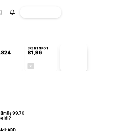
ÜYE
CANLI BORSA
Girişi
BRENTSPOT
.824
81,96
PİYASA
VERİLERİ
+0,58%
-0,99%
+0,00
-0,82
 gümüş 99.70
seldi?
eldi: ABD