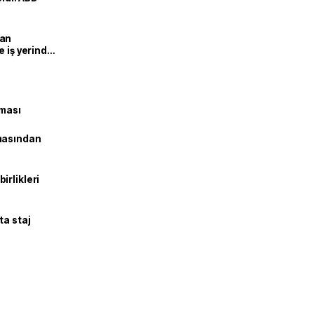
man
e iş yerinde
şması
masından
irlikleri
ta staj