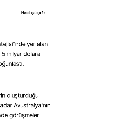
Nasıl çalışır?
›
k
 5 milyar dolara
oğunlaştı.
erin oluşturduğu
kadar Avustralya'nın
inde görüşmeler