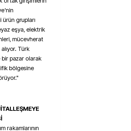
k ortak girişimlerin
ye'nin
 ürün grupları
yaz eşya, elektrik
ünleri, mücevherat
 alıyor. Türk
 bir pazar olarak
fik bölgesine
örüyor."
JİTALLEŞMEYE
Sİ
rım rakamlarının