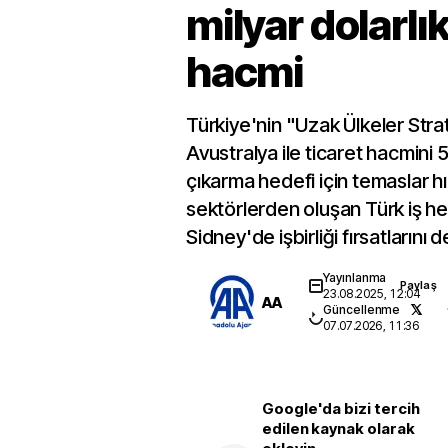
milyar dolarlık
hacmi
Türkiye'nin "Uzak Ülkeler Stra
Avustralya ile ticaret hacmini 
çıkarma hedefi için temaslar hız
sektörlerden oluşan Türk iş h
Sidney'de işbirliği fırsatlarını 
Yayınlanma
Paylaş
23.08.2025, 12:04
AA
Güncellenme
07.07.2026, 11:36
Google'da bizi tercih
edilen kaynak olarak