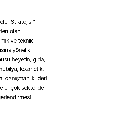
ler Stratejisi"
rden olan
omik ve teknik
masına yönelik
usu heyetin, gıda,
mobilya, kozmetik,
al danışmanlık, deri
e birçok sektörde
eğerlendirmesi