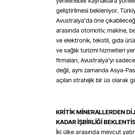
yenilenebilir kaynaklara yöneli
geliştirilmesi bekleniyor. Türki
Avustralya'da öne çıkabileceği
arasında otomotiv, makine, be
ve elektronik, tekstil, gıda ür
ve sağlık turizmi hizmetleri yer
firmaları, Avustralya'yı sadece
değil, aynı zamanda Asya-Pasi
açılan stratejik bir üs olarak g
KRİTİK MİNERALLERDEN Dİ
KADAR İŞBİRLİĞİ BEKLENTİ
İki ülke arasında mevcut yatı