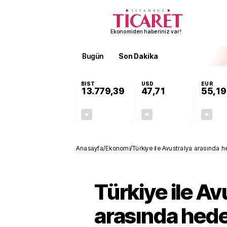
Ekonomiden haberiniz var!
Bugün
Son Dakika
Finans
EKST
BIST
USD
EUR
13.779,39
47,71
55,19
-0,14%
+0,18%
-19,42
0,09
Anasayfa
/
Ekonomi
/
Türkiye ile Avustralya arasında h
Türkiye ile Av
arasında hede