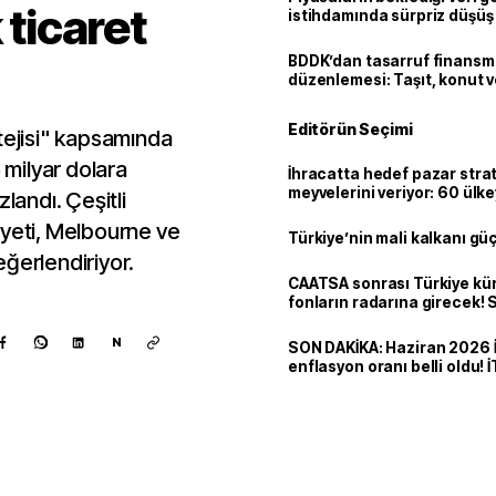
 ticaret
istihdamında sürpriz düşüş
BDDK’dan tasarruf finans
düzenlemesi: Taşıt, konut v
limitler değişti
Editörün Seçimi
tejisi" kapsamında
5 milyar dolara
İhracatta hedef pazar strat
meyvelerini veriyor: 60 ülk
landı. Çeşitli
dolarlık satış
eyeti, Melbourne ve
Türkiye’nin mali kalkanı gü
değerlendiriyor.
CAATSA sonrası Türkiye kü
fonların radarına girecek
finansa yeni eşik
N
SON DAKİKA: Haziran 2026 
enflasyon oranı belli oldu! 
Kaynak ekle