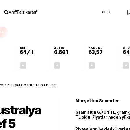
Ara
"
Faiz kararı
"
Ctrl K
RA
GBP
ALTIN
XAGUSD
BTC
64,41
6.661
63,57
64
+0,32%
+0,38%
+2,59%
+3,37%
0,18
0,24
167,96
2,07
edef 5 milyar dolarlık ticaret hacmi
Manşetten Seçmeler
ustralya
Gram altın 6.704 TL, gram
TL oldu: Fiyatlar neden yük
f 5
Piyasaların beklediği veri g