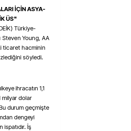
LARI İÇİN ASYA-
İK ÜS"
(DEİK) Türkiye-
nı Steven Young, AA
i ticaret hacminin
 izlediğini söyledi.
lkeye ihracatın 1,1
1 milyar dolar
, "Bu durum geçmişte
umdan dengeyi
ispatıdır. İş