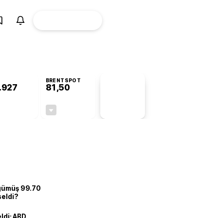
ÜYE
CANLI BORSA
Girişi
BRENTSPOT
.927
81,50
PİYASA
VERİLERİ
+0,76%
-1,55%
+0,00
-1,28
 gümüş 99.70
seldi?
eldi: ABD