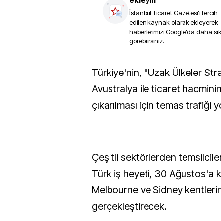
ekleyin
İstanbul Ticaret Gazetesi
'i tercih
edilen kaynak olarak ekleyerek
haberlerimizi Google'da daha sı
görebilirsiniz.
Türkiye'nin, "Uzak Ülkeler Stratejisi"nde yer alan
Avustralya ile ticaret hacminin
çıkarılması için temas trafiği y
Çeşitli sektörlerden temsilcil
Türk iş heyeti, 30 Ağustos'a 
Melbourne ve Sidney kentler
gerçekleştirecek.