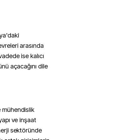
lya'daki
evreleri arasında
 vadede ise kalıcı
nünü açacağını dile
e mühendislik
tyapı ve inşaat
nerji sektöründe