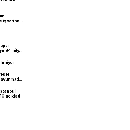
man
e iş yerinde
ejisi
eye 94 milyar
çleniyor
resel
! Savunmadan
İstanbul
İTO açıkladı