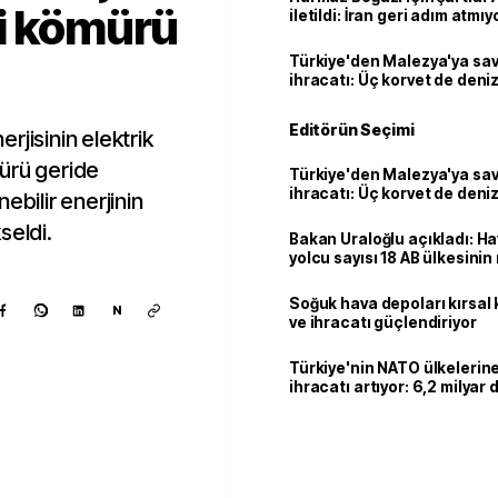
i kömürü
iletildi: İran geri adım atmıy
Türkiye'den Malezya'ya s
ihracatı: Üç korvet de denize
Editörün Seçimi
rjisinin elektrik
ürü geride
Türkiye'den Malezya'ya s
ihracatı: Üç korvet de denize
ebilir enerjinin
seldi.
Bakan Uraloğlu açıkladı: Ha
yolcu sayısı 18 AB ülkesini
geçti
Soğuk hava depoları kırsal 
N
ve ihracatı güçlendiriyor
Türkiye'nin NATO ülkeleri
ihracatı artıyor: 6,2 milyar d
milyar doları aştı
Kaynak ekle