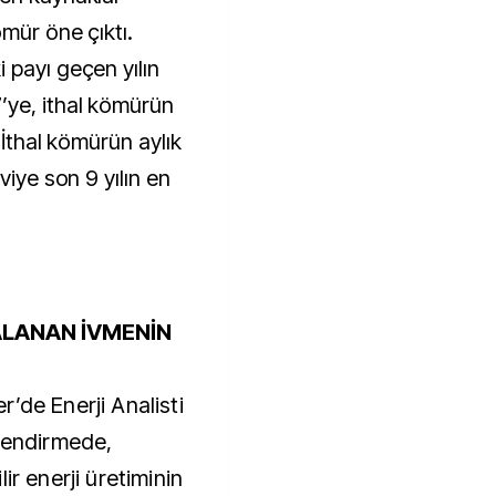
mür öne çıktı.
 payı geçen yılın
’ye, ithal kömürün
 İthal kömürün aylık
viye son 9 yılın en
LANAN İVMENİN
’de Enerji Analisti
rlendirmede,
ir enerji üretiminin