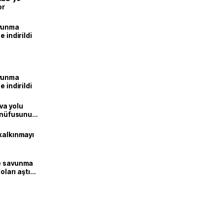
or
avunma
 indirildi
avunma
 indirildi
va yolu
n nüfusunu
kalkınmayı
ne savunma
oları aştı