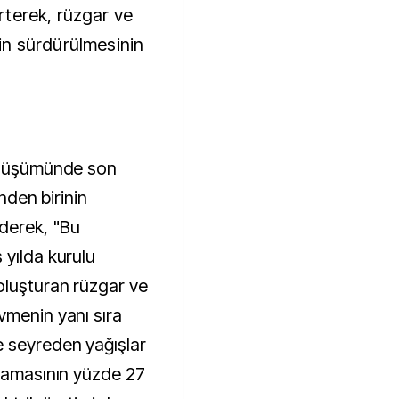
lirterek, rüzgar ve
in sürdürülmesinin
dönüşümünde son
inden birinin
ederek, "Bu
 yılda kurulu
oluşturan rüzgar ve
vmenin yanı sıra
e seyreden yağışlar
alamasının yüzde 27