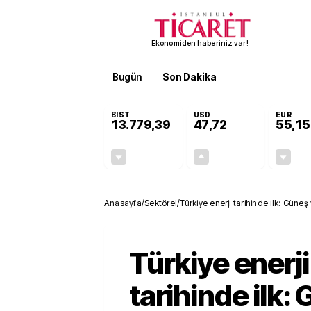
Ekonomiden haberiniz var!
Bugün
Son Dakika
Finans
EKST
BIST
USD
EUR
13.779,39
47,72
55,15
-0,14%
+0,01%
-19,42
0,01
Anasayfa
/
Sektörel
/
Türkiye enerji tarihinde ilk: Güne
Türkiye enerji
tarihinde ilk: