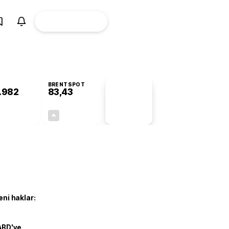
ÜYE
CANLI BORSA
Girişi
BRENTSPOT
.982
83,43
PİYASA
VERİLERİ
+0,30%
+2,37%
+0,00
1,93
eni haklar:
ABD'ye