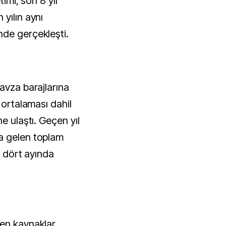
timi, son 8 yıl
yılın aynı
nde gerçekleşti.
avza barajlarına
 ortalaması dahil
e ulaştı. Geçen yıl
a gelen toplam
k dört ayında
yen kaynaklar