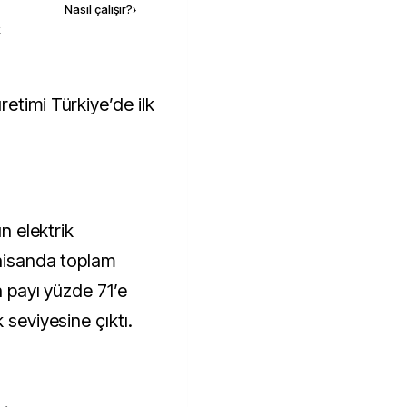
Nasıl çalışır?
›
k
ın elektrik
 nisanda toplam
n payı yüzde 71’e
 seviyesine çıktı.