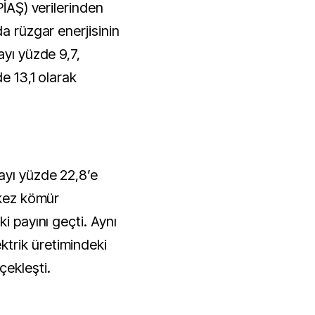
PİAŞ) verilerinden
da rüzgar enerjisinin
ayı yüzde 9,7,
e 13,1 olarak
ayı yüzde 22,8’e
 kez kömür
i payını geçti. Aynı
trik üretimindeki
çekleşti.