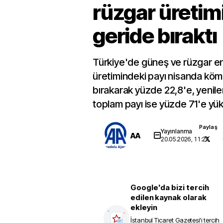
rüzgar üretim
geride bıraktı
Türkiye'de güneş ve rüzgar ene
üretimindeki payı nisanda köm
bırakarak yüzde 22,8'e, yenilen
toplam payı ise yüzde 71'e yük
Paylaş
Yayınlanma
AA
20.05.2026, 11:27
Google'da bizi tercih
edilen kaynak olarak
ekleyin
İstanbul Ticaret Gazetesi
'i tercih