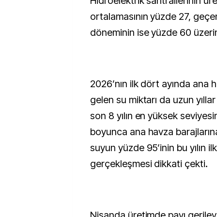
Hidroelektrik santrallerinin üre
ortalamasının yüzde 27, geçen 
döneminin ise yüzde 60 üzeri
2026’nın ilk dört ayında ana h
gelen su miktarı da uzun yıllar
son 8 yılın en yüksek seviyesin
boyunca ana havza barajların
suyun yüzde 95’inin bu yılın il
gerçekleşmesi dikkati çekti.
Nisanda üretimde payı gerile