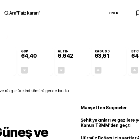
Ara
"
Faiz kararı
"
Ctrl K
RA
GBP
ALTIN
XAGUSD
BTC
64,40
6.642
63,61
64
-0,07%
-0,02%
-0,28%
+0,06%
-0,04
-0,01
-18,96
0,04
ş ve rüzgar üretimi kömürü geride bıraktı
Manşetten Seçmeler
Şehit yakınları ve gazilere y
Kanun TBMM'den geçti
 Güneş ve
Hürmüz Boğazı için şartlar 