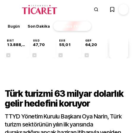
Bugün
Son Dakika
Finans
EKSTRA
BIST
USD
EUR
GBP
13.888,97
47,70
55,01
64,20
PİYASA
VERİLERİ
+0,65%
+0,17%
-0,01%
+0,04%
Sektörel
Türk turizmi 63 milyar dolarlık
gelir hedefini koruyor
TTYD Yönetim Kurulu Başkanı Oya Narin, Türk
turizm sektörünün yılın ilk yarısında
duraksadığını ancak haziran itibarıyla yeniden