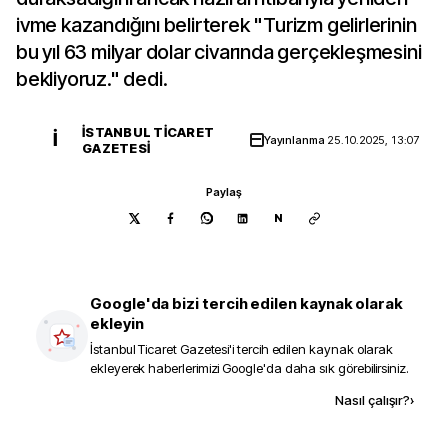
ivme kazandığını belirterek "Turizm gelirlerinin
bu yıl 63 milyar dolar civarında gerçekleşmesini
bekliyoruz." dedi.
İSTANBUL TICARET
İ
Yayınlanma
25.10.2025, 13:07
GAZETESI
Paylaş
N
Google'da bizi tercih edilen kaynak olarak
ekleyin
İstanbul Ticaret Gazetesi
'i tercih edilen kaynak olarak
ekleyerek haberlerimizi Google'da daha sık görebilirsiniz.
Kaynak ekle
Nasıl çalışır?
›