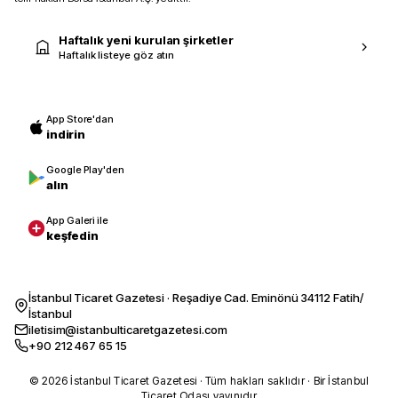
Haftalık yeni kurulan şirketler
Haftalık listeye göz atın
App Store'dan
indirin
Google Play'den
alın
App Galeri ile
keşfedin
İstanbul Ticaret Gazetesi · Reşadiye Cad. Eminönü 34112 Fatih/
İstanbul
iletisim@istanbulticaretgazetesi.com
+90 212 467 65 15
© 2026 İstanbul Ticaret Gazetesi · Tüm hakları saklıdır · Bir İstanbul
Ticaret Odası yayınıdır