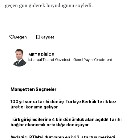
geçen gün giderek büyüdüğünü söyledi.
Beğen
Kaydet
METE DİRİCE
İstanbul Ticaret Gazetesi – Genel Yayın Yönetmeni
Manşetten Seçmeler
100 yıl sonra tarihi dönüş: Türkiye Kerkük’te ilk kez
üretici konuma geliyor
Türk girişimcilerine 4 bin dönümlük alan açıldı! Tarihi
bağlar ekonomik ortaklığa dönüşüyor
Avdagiç: BTM’yi dünyanın en iyi 3. startup merkezi