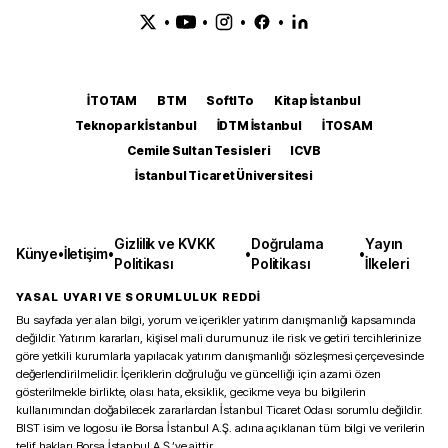
•
•
•
•
İTOTAM
BTM
SoftITo
Kitap İstanbul
Teknopark İstanbul
İDTM İstanbul
İTOSAM
Cemile Sultan Tesisleri
ICVB
İstanbul Ticaret Üniversitesi
Gizlilik ve KVKK
Doğrulama
Yayın
Künye
•
İletişim
•
•
•
Politikası
Politikası
İlkeleri
YASAL UYARI VE SORUMLULUK REDDİ
Bu sayfada yer alan bilgi, yorum ve içerikler yatırım danışmanlığı kapsamında
değildir. Yatırım kararları, kişisel mali durumunuz ile risk ve getiri tercihlerinize
göre yetkili kurumlarla yapılacak yatırım danışmanlığı sözleşmesi çerçevesinde
değerlendirilmelidir. İçeriklerin doğruluğu ve güncelliği için azami özen
gösterilmekle birlikte, olası hata, eksiklik, gecikme veya bu bilgilerin
kullanımından doğabilecek zararlardan İstanbul Ticaret Odası sorumlu değildir.
BIST isim ve logosu ile Borsa İstanbul A.Ş. adına açıklanan tüm bilgi ve verilerin
telif hakları Borsa İstanbul A.Ş.’ye aittir.