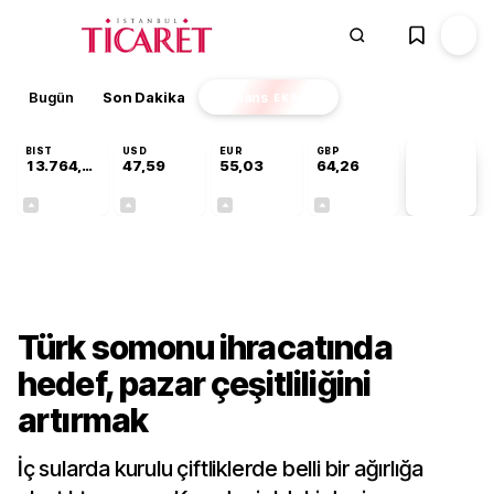
Bugün
Son Dakika
Finans
EKSTRA
BIST
USD
EUR
GBP
13.764,88
47,59
55,03
64,26
PİYASA
VERİLERİ
+0,45%
+0,06%
+0,04%
+0,25%
Sektörel
Türk somonu ihracatında
hedef, pazar çeşitliliğini
artırmak
İç sularda kurulu çiftliklerde belli bir ağırlığa