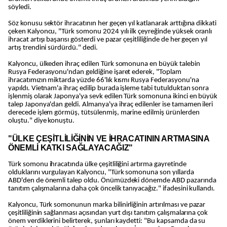
söyledi.
Söz konusu sektör ihracatının her geçen yıl katlanarak arttığına dikkati
çeken Kalyoncu, "Türk somonu 2024 yılı ilk çeyreğinde yüksek oranlı
ihracat artışı başarısı gösterdi ve pazar çeşitliliğinde de her geçen yıl
artış trendini sürdürdü." dedi.
Kalyoncu, ülkeden ihraç edilen Türk somonuna en büyük talebin
Rusya Federasyonu'ndan geldiğine işaret ederek, "Toplam
ihracatımızın miktarda yüzde 66'lık kısmı Rusya Federasyonu'na
yapıldı. Vietnam'a ihraç edilip burada işleme tabi tutulduktan sonra
işlenmiş olarak Japonya'ya sevk edilen Türk somonuna ikinci en büyük
talep Japonya'dan geldi. Almanya'ya ihraç edilenler ise tamamen ileri
derecede işlem görmüş, tütsülenmiş, marine edilmiş ürünlerden
oluştu." diye konuştu.
"ÜLKE ÇEŞİTLİLİĞİNİN VE İHRACATININ ARTMASINA
ÖNEMLİ KATKI SAĞLAYACAĞIZ"
Türk somonu ihracatında ülke çeşitliliğini artırma gayretinde
olduklarını vurgulayan Kalyoncu, "Türk somonuna son yıllarda
ABD'den de önemli talep oldu. Önümüzdeki dönemde ABD pazarında
tanıtım çalışmalarına daha çok öncelik tanıyacağız." ifadesini kullandı.
Kalyoncu, Türk somonunun marka bilinirliğinin artırılması ve pazar
çeşitliliğinin sağlanması açısından yurt dışı tanıtım çalışmalarına çok
önem verdiklerini belirterek, şunları kaydetti: "Bu kapsamda da su