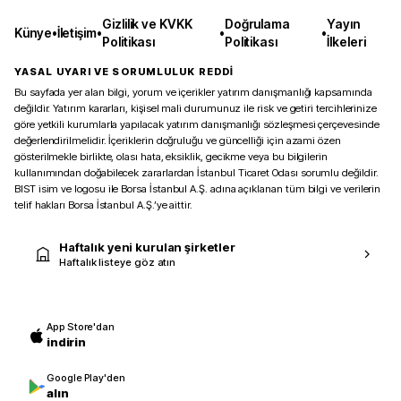
Gizlilik ve KVKK
Doğrulama
Yayın
Künye
•
İletişim
•
•
•
Politikası
Politikası
İlkeleri
YASAL UYARI VE SORUMLULUK REDDİ
Bu sayfada yer alan bilgi, yorum ve içerikler yatırım danışmanlığı kapsamında
değildir. Yatırım kararları, kişisel mali durumunuz ile risk ve getiri tercihlerinize
göre yetkili kurumlarla yapılacak yatırım danışmanlığı sözleşmesi çerçevesinde
değerlendirilmelidir. İçeriklerin doğruluğu ve güncelliği için azami özen
gösterilmekle birlikte, olası hata, eksiklik, gecikme veya bu bilgilerin
kullanımından doğabilecek zararlardan İstanbul Ticaret Odası sorumlu değildir.
BIST isim ve logosu ile Borsa İstanbul A.Ş. adına açıklanan tüm bilgi ve verilerin
telif hakları Borsa İstanbul A.Ş.’ye aittir.
Haftalık yeni kurulan şirketler
Haftalık listeye göz atın
App Store'dan
indirin
Google Play'den
alın