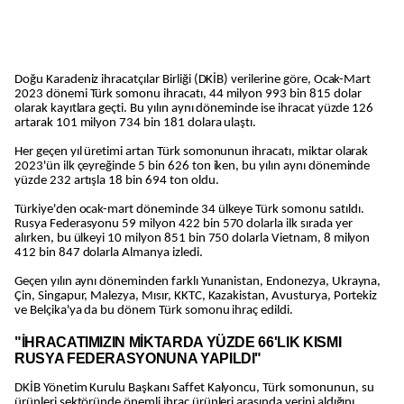
Doğu Karadeniz ihracatçılar Birliği (DKİB) verilerine göre, Ocak-Mart
2023 dönemi Türk somonu ihracatı, 44 milyon 993 bin 815 dolar
olarak kayıtlara geçti. Bu yılın aynı döneminde ise ihracat yüzde 126
artarak 101 milyon 734 bin 181 dolara ulaştı.
Her geçen yıl üretimi artan Türk somonunun ihracatı, miktar olarak
2023'ün ilk çeyreğinde 5 bin 626 ton iken, bu yılın aynı döneminde
yüzde 232 artışla 18 bin 694 ton oldu.
Türkiye'den ocak-mart döneminde 34 ülkeye Türk somonu satıldı.
Rusya Federasyonu 59 milyon 422 bin 570 dolarla ilk sırada yer
alırken, bu ülkeyi 10 milyon 851 bin 750 dolarla Vietnam, 8 milyon
412 bin 847 dolarla Almanya izledi.
Geçen yılın aynı döneminden farklı Yunanistan, Endonezya, Ukrayna,
Çin, Singapur, Malezya, Mısır, KKTC, Kazakistan, Avusturya, Portekiz
ve Belçika'ya da bu dönem Türk somonu ihraç edildi.
"İHRACATIMIZIN MİKTARDA YÜZDE 66'LIK KISMI
RUSYA FEDERASYONUNA YAPILDI"
DKİB Yönetim Kurulu Başkanı Saffet Kalyoncu, Türk somonunun, su
ürünleri sektöründe önemli ihraç ürünleri arasında yerini aldığını