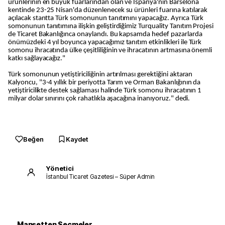
ürünlerinin en büyük fuarlarından olan ve İspanya'nın Barselona
kentinde 23-25 Nisan'da düzenlenecek su ürünleri fuarına katılarak
açılacak stantta Türk somonunun tanıtımını yapacağız. Ayrıca Türk
somonunun tanıtımına ilişkin geliştirdiğimiz Turquality Tanıtım Projesi
de Ticaret Bakanlığınca onaylandı. Bu kapsamda hedef pazarlarda
önümüzdeki 4 yıl boyunca yapacağımız tanıtım etkinlikleri ile Türk
somonu ihracatında ülke çeşitliliğinin ve ihracatının artmasına önemli
katkı sağlayacağız."
Türk somonunun yetiştiriciliğinin artırılması gerektiğini aktaran
Kalyoncu, "3-4 yıllık bir periyotta Tarım ve Orman Bakanlığının da
yetiştiricilikte destek sağlaması halinde Türk somonu ihracatının 1
milyar dolar sınırını çok rahatlıkla aşacağına inanıyoruz." dedi.
Beğen
Kaydet
Yönetici
İstanbul Ticaret Gazetesi – Süper Admin
Manşetten Seçmeler