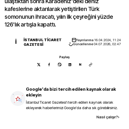
ulaştıktan sonra Karadeniz'deki deniz
kafeslerine aktarılarak yetiştirilen Türk
somonunun ihracatı, yılın ilk çeyreğini yüzde
126'lık artışla kapattı.
İSTANBUL TICARET
Yayınlanma
16.04.2024, 11:24
İ
GAZETESI
Güncellenme
04.07.2026, 02:47
Paylaş
N
Google'da bizi tercih edilen kaynak olarak
ekleyin
İstanbul Ticaret Gazetesi
'i tercih edilen kaynak olarak
ekleyerek haberlerimizi Google'da daha sık görebilirsiniz.
Kaynak ekle
Nasıl çalışır?
›