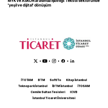
MYK ve ASKON arasında işbirliği: Tekstil sektöründe
'yeşil ve dijital' dönüşüm
•
•
•
•
İTOTAM
BTM
SoftITo
Kitap İstanbul
Teknopark İstanbul
İDTM İstanbul
İTOSAM
Cemile Sultan Tesisleri
ICVB
İstanbul Ticaret Üniversitesi